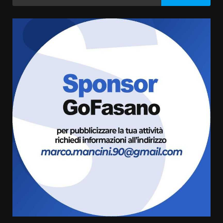
per:
articoli
Grazia Neglia, coordinatrice
cittadina di Fratelli d’Italia,
pronta a tornare in Consiglio
comunale
3
6 Agosto 2026 08:00
Cura dei beni comuni e
cittadinanza attiva: online
l’avviso per la gestione
condivisa della Villetta di
4
Laureto
6 Agosto 2026 06:20
La magia del Minareto e la prima
assoluta de “L’Albergo
Belvedere. Il rapimento”
6 Agosto 2026 06:15
5