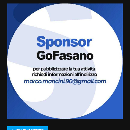
Serie D, l’Us Fasano è escluso
dal campionato
5 Agosto 2026 17:30
6
Truffatori in azione nelle
frazioni fasanesi
5 Agosto 2026 11:03
7
Fasanese ferito a colpi di arma
da fuoco
6 Agosto 2026 18:13
1
Carta d’identità: continua il piano
di aperture straordinarie del