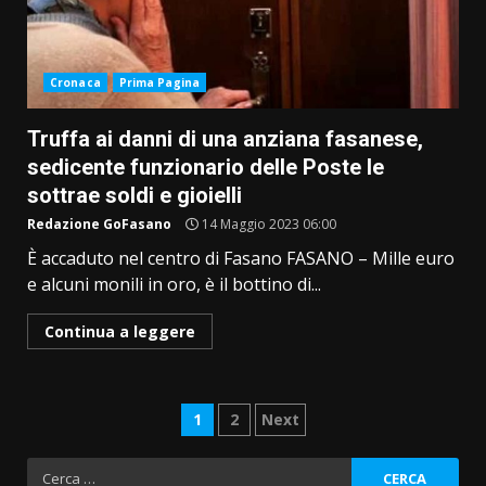
Cronaca
Prima Pagina
Truffa ai danni di una anziana fasanese,
sedicente funzionario delle Poste le
sottrae soldi e gioielli
Redazione GoFasano
14 Maggio 2023 06:00
È accaduto nel centro di Fasano FASANO – Mille euro
e alcuni monili in oro, è il bottino di...
Continua a leggere
Paginazione
1
2
Next
degli
Ricerca