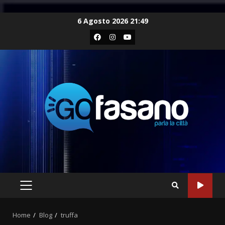
Skip
6 Agosto 2026 21:49
to
Facebook
Instagram
Youtube
content
PRIMARY
MENU
Home
Blog
truffa