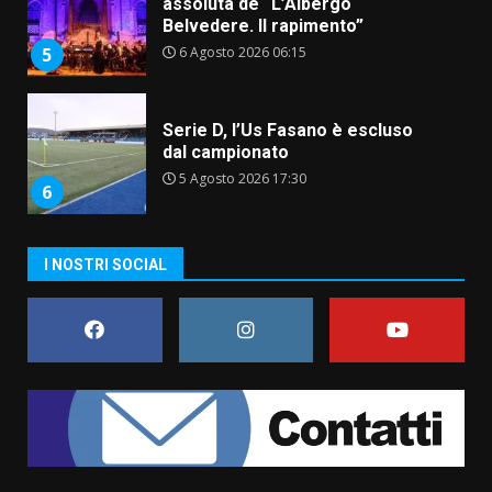
Serie D, l’Us Fasano è escluso
dal campionato
5 Agosto 2026 17:30
6
Truffatori in azione nelle
frazioni fasanesi
5 Agosto 2026 11:03
7
I NOSTRI SOCIAL
Fasanese ferito a colpi di arma
da fuoco
6 Agosto 2026 18:13
1
Carta d’identità: continua il piano
di aperture straordinarie del
Comune di Fasano