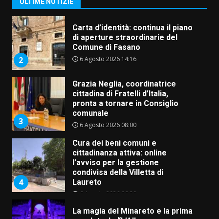
ULTIME NOTIZIE
Comune di Fasano
6 Agosto 2026 14:16
2
Grazia Neglia, coordinatrice
cittadina di Fratelli d’Italia,
pronta a tornare in Consiglio
comunale
3
6 Agosto 2026 08:00
Cura dei beni comuni e
cittadinanza attiva: online
l’avviso per la gestione
condivisa della Villetta di
4
Laureto
6 Agosto 2026 06:20
La magia del Minareto e la prima
assoluta de “L’Albergo
Belvedere. Il rapimento”
6 Agosto 2026 06:15
5