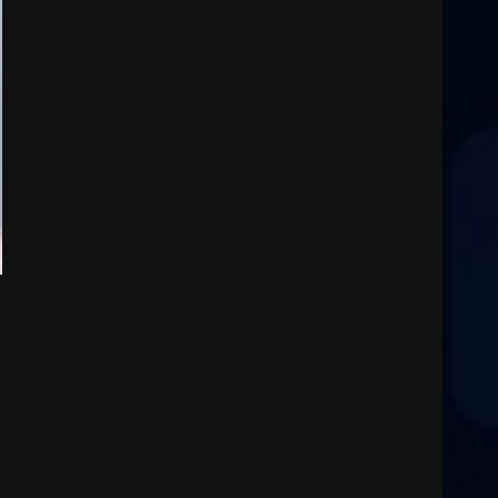
6 Agosto 2026 06:15
2
Serie D, l’Us Fasano è
escluso dal campionato
5 Agosto 2026 17:30
3
Truffatori in azione nelle
frazioni fasanesi
5 Agosto 2026 11:03
4
Residenti di Savelletri
scrivono al Prefetto: “Noi
cittadini di serie B”
5 Agosto 2026 06:15
5