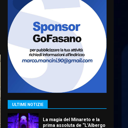
A Savelletri torna la Sagra del
Pesce Spada: appuntamento
a sabato 8 agosto
5 Agosto 2026 06:10
6
L’abusivismo giornalistico è
un pericolo
3 Agosto 2026 17:22
7
Cura dei beni comuni e
cittadinanza attiva: online
l’avviso per la gestione
condivisa della Villetta di
1
Laureto
ULTIME NOTIZIE
6 Agosto 2026 06:20
La magia del Minareto e la
prima assoluta de “L’Albergo