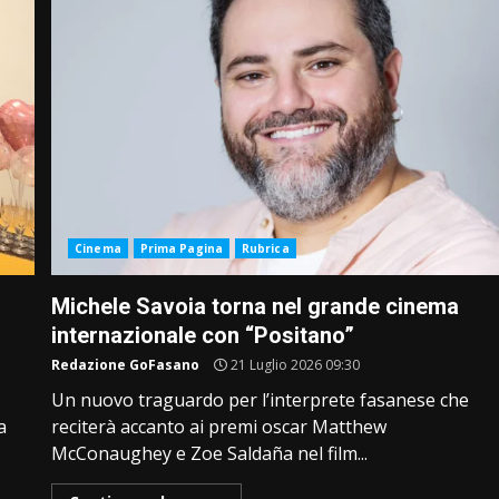
Cinema
Prima Pagina
Rubrica
Michele Savoia torna nel grande cinema
internazionale con “Positano”
Redazione GoFasano
21 Luglio 2026 09:30
Un nuovo traguardo per l’interprete fasanese che
a
reciterà accanto ai premi oscar Matthew
McConaughey e Zoe Saldaña nel film...