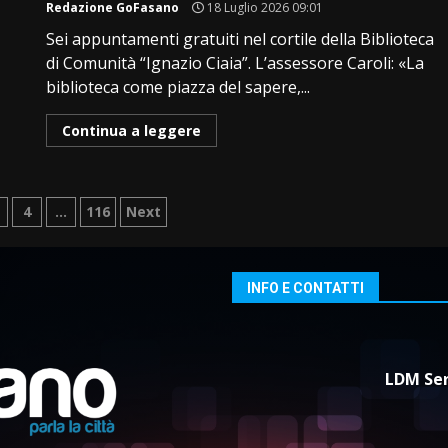
Redazione GoFasano
18 Luglio 2026 09:01
Sei appuntamenti gratuiti nel cortile della Biblioteca
di Comunità “Ignazio Ciaia”. L’assessore Caroli: «La
biblioteca come piazza del sapere,...
Continua a leggere
azione
4
…
116
Next
i
INFO E CONTATTI
LDM Ser