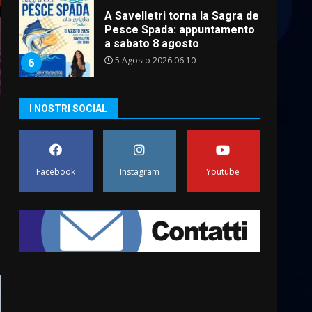
A Savelletri torna la Sagra del
Pesce Spada: appuntamento
a sabato 8 agosto
5 Agosto 2026 06:10
6
I NOSTRI SOCIAL
L’abusivismo giornalistico è
un pericolo
3 Agosto 2026 17:22
7
Facebook
Instagram
Youtube
Cura dei beni comuni e
cittadinanza attiva: online
l’avviso per la gestione
condivisa della Villetta di
1
Laureto
6 Agosto 2026 06:20
La magia del Minareto e la
prima assoluta de “L’Albergo
Belvedere. Il rapimento”