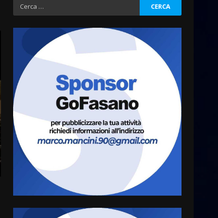
Ricerca
per:
Serie D, l’Us Fasano è
escluso dal campionato
5 Agosto 2026 17:30
3
Truffatori in azione nelle
frazioni fasanesi
5 Agosto 2026 11:03
4
Residenti di Savelletri
scrivono al Prefetto: “Noi
cittadini di serie B”
5 Agosto 2026 06:15
5