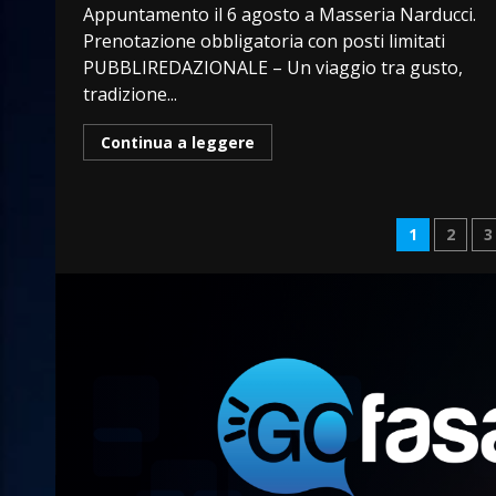
Appuntamento il 6 agosto a Masseria Narducci.
Prenotazione obbligatoria con posti limitati
PUBBLIREDAZIONALE – Un viaggio tra gusto,
tradizione...
Continua a leggere
Pagin
1
2
3
degli
articol