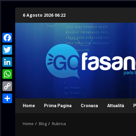
Skip
6 Agosto 2026 06:22
to
content
Facebook
Twitter
LinkedIn
WhatsApp
Copy
Link
Home
Prima Pagina
Cronaca
Attualità
P
Condividi
Home
Blog
Rubrica