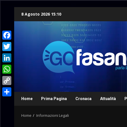
Skip
8 Agosto 2026 15:10
to
content
Facebook
Twitter
LinkedIn
WhatsApp
Copy
Link
Home
Prima Pagina
Cronaca
Attualità
P
Condividi
Home
Informazioni Legali