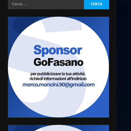
Ricerca
per:
Politiche Giovanili e Mobilità
Sostenibile: premiati gli
studenti universitari del
bando “La strada giusta”
3
8 Agosto 2026 07:15
“I Contestatori: Musica di
Rivoluzione”: nuovo
appuntamento con “Fasano in
Banda”
4
7 Agosto 2026 06:05
US Fasano, Scianaro:
“Profonda amarezza per
esclusione dal campionato di
calcio”
5
7 Agosto 2026 06:00