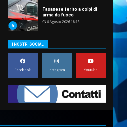
Fasanese ferito a colpi di
arma da fuoco
6 Agosto 2026 18:13
6
Carta d’identità: continua il
I NOSTRI SOCIAL
piano di aperture
straordinarie del Comune di
Fasano
7
6 Agosto 2026 14:16
Facebook
Instagram
Youtube
La Banda Città di Fasano apre
ufficialmente la Festa di
Savelletri
8 Agosto 2026 11:00
1
Savelletri in festa, domani
sera grande spettacolo con
Uccio De Santis