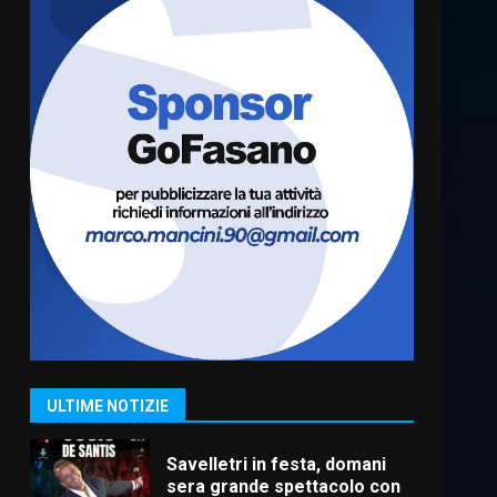
Fasanese ferito a colpi di
arma da fuoco
6 Agosto 2026 18:13
6
Carta d’identità: continua il
piano di aperture
straordinarie del Comune di
Fasano
7
6 Agosto 2026 14:16
La Banda Città di Fasano apre
ufficialmente la Festa di
Savelletri
8 Agosto 2026 11:00
1
ULTIME NOTIZIE
Savelletri in festa, domani
sera grande spettacolo con