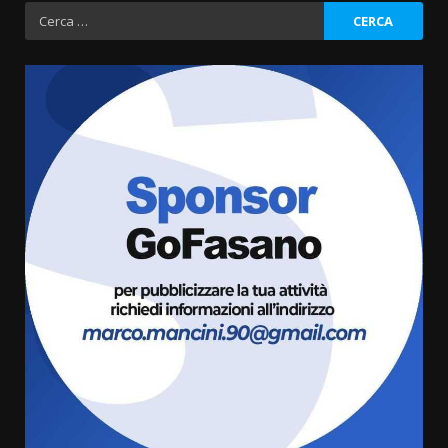
degli
Ricerca
per:
articoli
Fasanese ferito a colpi di arma
da fuoco
6 Agosto 2026 18:13
3
Carta d’identità: continua il piano
di aperture straordinarie del
Comune di Fasano
6 Agosto 2026 14:16
4
Grazia Neglia, coordinatrice
cittadina di Fratelli d’Italia,
pronta a tornare in Consiglio
comunale
5
6 Agosto 2026 08:00