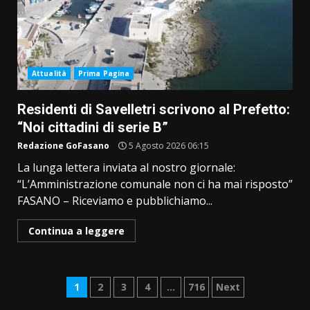
Attualità
Prima Pagina
Residenti di Savelletri scrivono al Prefetto:
“Noi cittadini di serie B”
Redazione GoFasano
5 Agosto 2026 06:15
La lunga lettera inviata al nostro giornale:
“L’Amministrazione comunale non ci ha mai risposto”
FASANO – Riceviamo e pubblichiamo...
Continua a leggere
Paginazione
1
2
3
4
…
716
Next