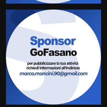
Cura dei beni comuni e
cittadinanza attiva: online
l’avviso per la gestione
condivisa della Villetta di
6
Laureto
6 Agosto 2026 06:20
La magia del Minareto e la prima
assoluta de “L’Albergo
Belvedere. Il rapimento”
6 Agosto 2026 06:15
7
“I Contestatori: Musica di
Rivoluzione”: nuovo
appuntamento con “Fasano in
Banda”
1
7 Agosto 2026 06:05
US Fasano, Scianaro: “Profonda
amarezza per esclusione dal