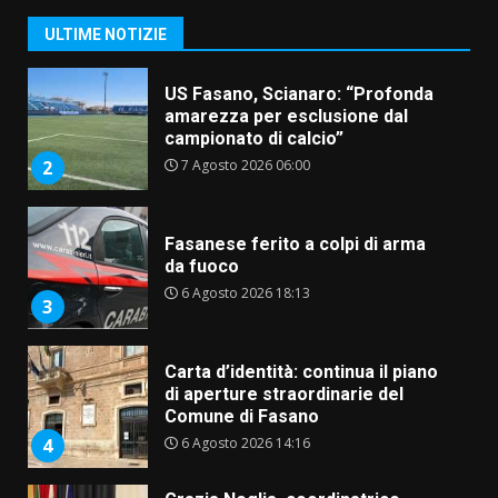
campionato di calcio”
7 Agosto 2026 06:00
2
ULTIME NOTIZIE
Fasanese ferito a colpi di arma
da fuoco
6 Agosto 2026 18:13
3
Carta d’identità: continua il piano
di aperture straordinarie del
Comune di Fasano
6 Agosto 2026 14:16
4
Grazia Neglia, coordinatrice
cittadina di Fratelli d’Italia,
pronta a tornare in Consiglio
comunale
5
6 Agosto 2026 08:00