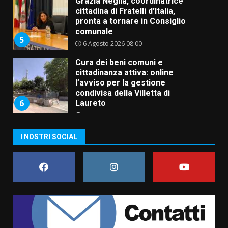
Cura dei beni comuni e
cittadinanza attiva: online
l’avviso per la gestione
condivisa della Villetta di
6
Laureto
6 Agosto 2026 06:20
La magia del Minareto e la prima
assoluta de “L’Albergo
Belvedere. Il rapimento”
6 Agosto 2026 06:15
7
“I Contestatori: Musica di
I NOSTRI SOCIAL
Rivoluzione”: nuovo
appuntamento con “Fasano in
Banda”
1
7 Agosto 2026 06:05
US Fasano, Scianaro: “Profonda
amarezza per esclusione dal
campionato di calcio”