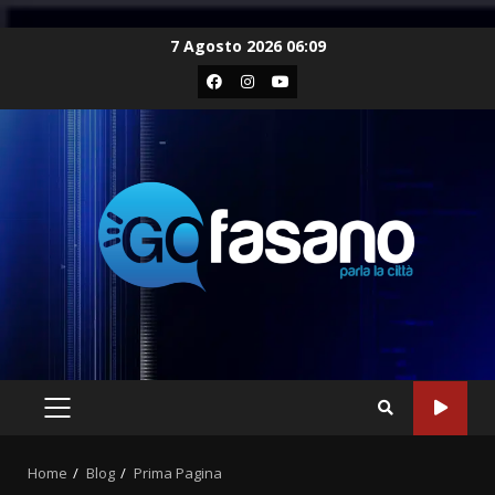
Skip
7 Agosto 2026 06:09
to
Facebook
Instagram
Youtube
content
PRIMARY
MENU
Home
Blog
Prima Pagina