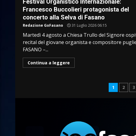
Festival Organistico Internazionale:
Francesco Buccolieri protagonista del
concerto alla Selva di Fasano
Redazione GoFasano
31 Luglio 2026 06:15
Martedì 4 agosto a Chiesa Trullo del Signore ospit
recital del giovane organista e compositore pugl
FASANO –...
Continua a leggere
Pagin
1
2
3
degli
articol