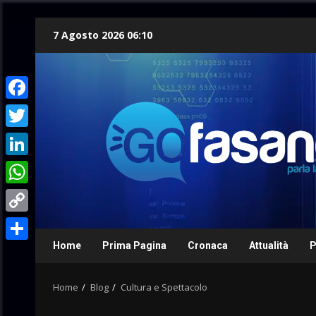
Skip
7 Agosto 2026 06:10
to
content
Facebook
Twitter
LinkedIn
WhatsApp
Copy
Link
Home
Prima Pagina
Cronaca
Attualità
P
Condividi
Home
Blog
Cultura e Spettacolo