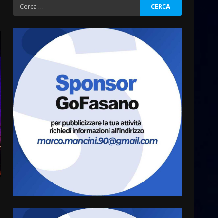
Ricerca
Fasanese ferito a colpi di
per:
arma da fuoco
6 Agosto 2026 18:13
3
Carta d’identità: continua il
piano di aperture
straordinarie del Comune di
Fasano
4
6 Agosto 2026 14:16
Grazia Neglia, coordinatrice
cittadina di Fratelli d’Italia,
pronta a tornare in Consiglio
comunale
5
6 Agosto 2026 08:00
Cura dei beni comuni e
cittadinanza attiva: online
l’avviso per la gestione
condivisa della Villetta di