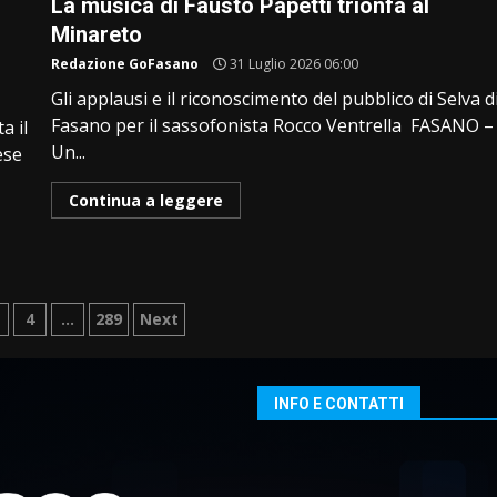
La musica di Fausto Papetti trionfa al
Minareto
Redazione GoFasano
31 Luglio 2026 06:00
Gli applausi e il riconoscimento del pubblico di Selva d
Fasano per il sassofonista Rocco Ventrella FASANO –
a il
Un...
iese
Continua a leggere
azione
4
…
289
Next
i
INFO E CONTATTI