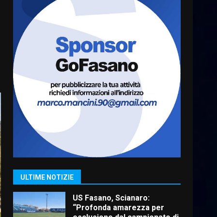
6
Laureto
6 Agosto 2026 06:20
La magia del Minareto e la
prima assoluta de “L’Albergo
Belvedere. Il rapimento”
6 Agosto 2026 06:15
7
“I Contestatori: Musica di
Rivoluzione”: nuovo
appuntamento con “Fasano in
Banda”
1
7 Agosto 2026 06:05
US Fasano, Scianaro:
“Profonda amarezza per
esclusione dal campionato di
ULTIME NOTIZIE
calcio”
2
7 Agosto 2026 06:00