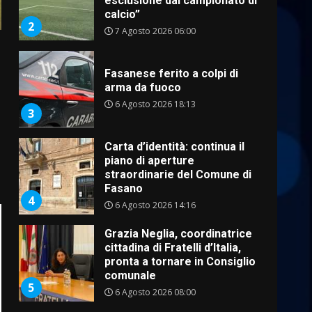
Fasanese ferito a colpi di
arma da fuoco
6 Agosto 2026 18:13
3
Carta d’identità: continua il
piano di aperture
straordinarie del Comune di
Fasano
4
6 Agosto 2026 14:16
Grazia Neglia, coordinatrice
cittadina di Fratelli d’Italia,
pronta a tornare in Consiglio
comunale
5
6 Agosto 2026 08:00
Cura dei beni comuni e
cittadinanza attiva: online
l’avviso per la gestione
condivisa della Villetta di
6
Laureto