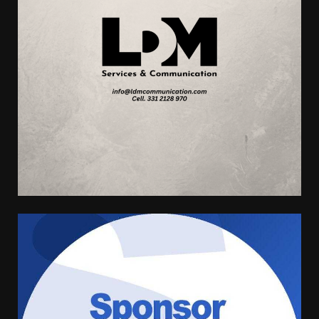
Concorso per il reclutamento di
allievi carabinieri
10 Giugno 2025 20:00
3
Concorso per il reclutamento di
Allievi Carabinieri
1 Giugno 2024 05:45
4
Al via la terza edizione del ‘Job
Day’ con 37 aziende
1 Marzo 2024 07:39