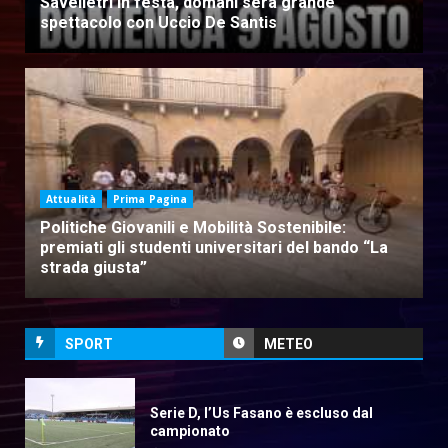
Savelletri in festa, domani sera grande
spettacolo con Uccio De Santis
Attualità
Prima Pagina
Politiche Giovanili e Mobilità Sostenibile:
premiati gli studenti universitari del bando “La
strada giusta”
SPORT
METEO
Serie D, l’Us Fasano è escluso dal
campionato