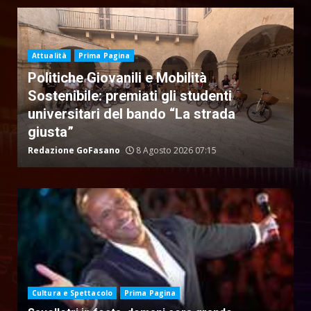
Attualità
Prima Pagina
Politiche Giovanili e Mobilità
Sostenibile: premiati gli studenti
universitari del bando “La strada
giusta”
Redazione GoFasano
8 Agosto 2026 07:15
Cultura e Spettacolo
Prima Pagina