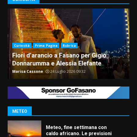
Curiosità
Prima Pagina
Rubrica
Fiori d’arancio a Fasano per Gigio
C
Donnarumma e Alessia Elefante
S
Marisa Cassone
24 Luglio 2026 09:32
R
METEO
Meteo, fine settimana con
caldo africano. Le previsioni