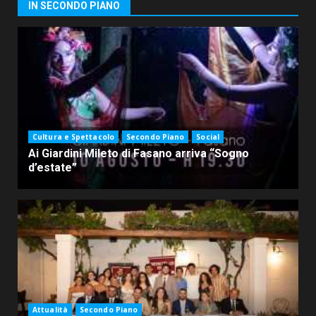
IN SECONDO PIANO
Cultura e Spettacolo
Secondo Piano
Social
Ai Giardini Mileto di Fasano arriva “Sogno
d’estate”
Attualità
Secondo Piano