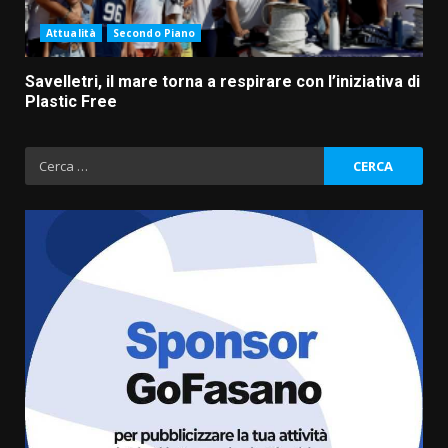
Attualità
Secondo Piano
Savelletri, il mare torna a respirare con l’iniziativa di
Plastic Free
Ricerca
per:
Grazia Neglia, coordinatrice
cittadina di Fratelli d’Italia,
pronta a tornare in Consiglio
comunale
3