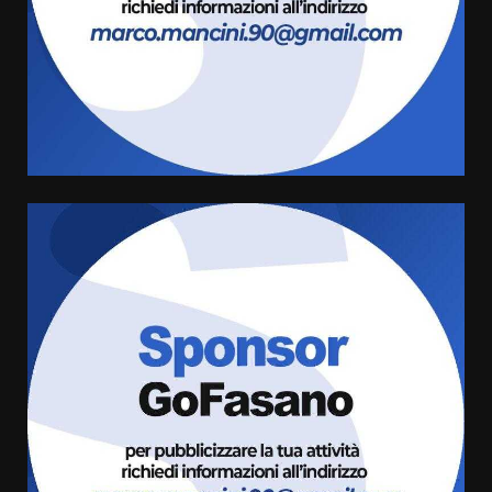
6 Agosto 2026 08:00
Cura dei beni comuni e
cittadinanza attiva: online
l’avviso per la gestione
condivisa della Villetta di
4
Laureto
6 Agosto 2026 06:20
La magia del Minareto e la prima
assoluta de “L’Albergo
Belvedere. Il rapimento”
6 Agosto 2026 06:15
5
Serie D, l’Us Fasano è escluso
dal campionato
5 Agosto 2026 17:30
6
Truffatori in azione nelle