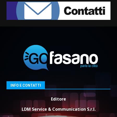
5 Agosto 2026 11:03
7
Fasanese ferito a colpi di arma
da fuoco
6 Agosto 2026 18:13
1
Carta d’identità: continua il piano
di aperture straordinarie del
Comune di Fasano
6 Agosto 2026 14:16
2
Grazia Neglia, coordinatrice
INFO E CONTATTI
cittadina di Fratelli d’Italia,
pronta a tornare in Consiglio
Editore
comunale
3
6 Agosto 2026 08:00
LDM Service & Communication S.r.l.
Cura dei beni comuni e