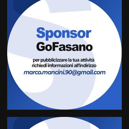
Fasanese ferito a colpi di arma
da fuoco
6 Agosto 2026 18:13
3
Carta d’identità: continua il piano
di aperture straordinarie del
Comune di Fasano
6 Agosto 2026 14:16
4
Grazia Neglia, coordinatrice
cittadina di Fratelli d’Italia,
pronta a tornare in Consiglio
comunale
5
6 Agosto 2026 08:00
Cura dei beni comuni e