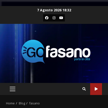
Skip
7 Agosto 2026 18:32
to
Facebook
Instagram
Youtube
content
PRIMARY
MENU
Home
Blog
fasano