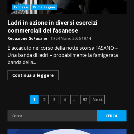
Cronaca
Prima Pagina
Ladri in azione in diversi esercizi
commerciali del fasanese
Redazione GoFasano
24 Marzo 2026 19:14
È accaduto nel corso della notte scorsa FASANO –
Una banda di ladri – probabilmente la famigerata
banda della...
Continua a leggere
Paginazione
1
2
3
4
…
92
Next
degli
Ricerca
per:
articoli