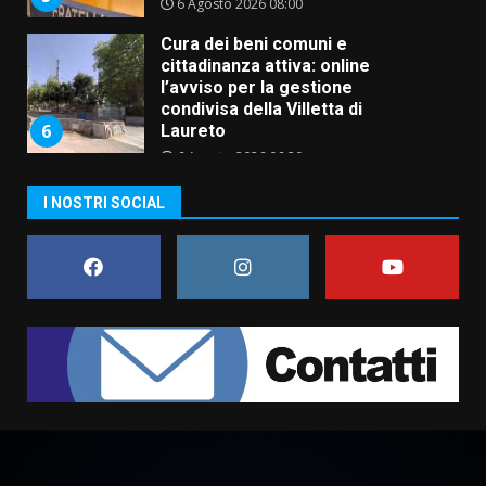
l’avviso per la gestione
condivisa della Villetta di
6
Laureto
6 Agosto 2026 06:20
La magia del Minareto e la prima
assoluta de “L’Albergo
Belvedere. Il rapimento”
6 Agosto 2026 06:15
7
I NOSTRI SOCIAL
“I Contestatori: Musica di
Rivoluzione”: nuovo
appuntamento con “Fasano in
Banda”
1
7 Agosto 2026 06:05
US Fasano, Scianaro: “Profonda
amarezza per esclusione dal
campionato di calcio”
7 Agosto 2026 06:00
2