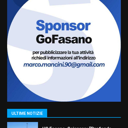
cittadinanza attiva: online
l’avviso per la gestione
condivisa della Villetta di
6
Laureto
6 Agosto 2026 06:20
La magia del Minareto e la prima
assoluta de “L’Albergo
Belvedere. Il rapimento”
6 Agosto 2026 06:15
7
“I Contestatori: Musica di
Rivoluzione”: nuovo
appuntamento con “Fasano in
Banda”
1
7 Agosto 2026 06:05
US Fasano, Scianaro: “Profonda
ULTIME NOTIZIE
amarezza per esclusione dal
campionato di calcio”