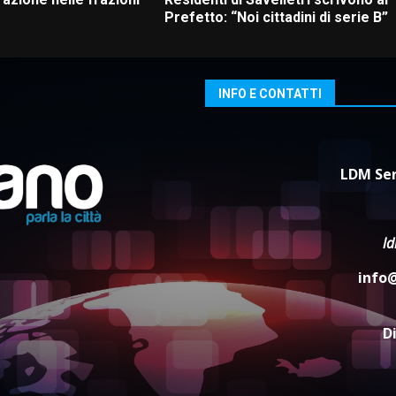
Prefetto: “Noi cittadini di serie B”
INFO E CONTATTI
LDM Ser
l
info
D