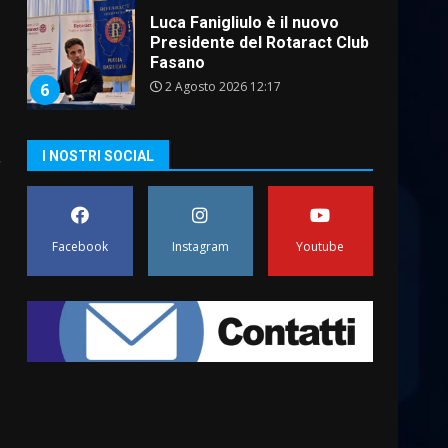
Luca Fanigliulo è il nuovo
Presidente del Rotaract Club
Fasano
2 Agosto 2026 12:17
6
I NOSTRI SOCIAL
Il Premio Internazionale
Fajano torna a Savelletri
2 Agosto 2026 06:05
7
Facebook
Instagram
Youtube
Serie D, l’Us Fasano è
escluso dal campionato
5 Agosto 2026 17:30
1
Truffatori in azione nelle
frazioni fasanesi