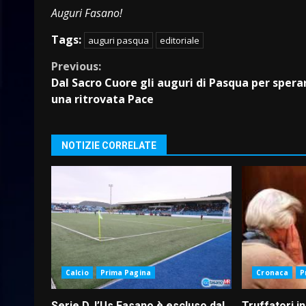
Auguri Fasano!
Tags:
auguri pasqua
editoriale
Continue
Previous:
Dal Sacro Cuore gli auguri di Pasqua per spera
Reading
una ritrovata Pace
NOTIZIE CORRELATE
Calcio
Prima Pagina
Cronaca
P
Serie D, l’Us Fasano è escluso dal
Truffatori in