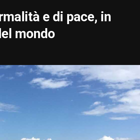
malità e di pace, in
 del mondo