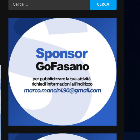
Ricerca
per:
Residenti di Savelletri
scrivono al Prefetto: “Noi
cittadini di serie B”
5 Agosto 2026 06:15
3
A Savelletri torna la Sagra del
Pesce Spada: appuntamento
a sabato 8 agosto
5 Agosto 2026 06:10
4
L’abusivismo giornalistico è
un pericolo
3 Agosto 2026 17:22
5