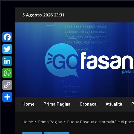
Skip
5 Agosto 2026 23:31
to
content
Facebook
Twitter
LinkedIn
WhatsApp
Copy
Link
Home
Prima Pagina
Cronaca
Attualità
P
Condividi
Home
Prima Pagina
Buona Pasqua di normalità e di pace,