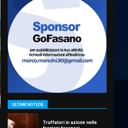
Luca Fanigliulo è il nuovo
Presidente del Rotaract Club
Fasano
2 Agosto 2026 12:17
6
Il Premio Internazionale
Fajano torna a Savelletri
2 Agosto 2026 06:05
7
Serie D, l’Us Fasano è
escluso dal campionato
5 Agosto 2026 17:30
1
ULTIME NOTIZIE
Truffatori in azione nelle