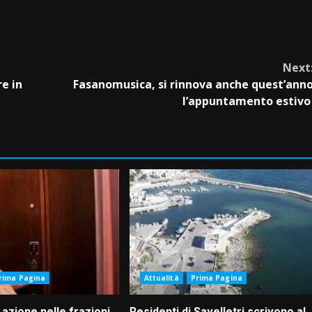
Next
re in
Fasanomusica, si rinnova anche quest’ann
l’appuntamento estiv
rima Pagina
Attualità
Prima Pagina
 azione nelle frazioni
Residenti di Savelletri scrivono al