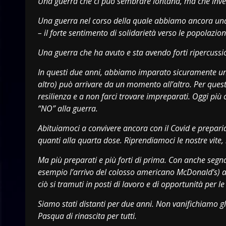
Una guerra che ci può sembrare lontana, ma che inve
Una guerra nel corso della quale abbiamo ancora una 
– il forte sentimento di solidarietà verso le popolazioni
Una guerra che ha avuto e sta avendo forti ripercussio
In questi due anni, abbiamo imparato sicuramente una
altro) può arrivare da un momento all’altro. Per ques
resilienza e a non farci trovare impreparati. Oggi più 
“NO” alla guerra.
Abituiamoci a convivere ancora con il Covid e prepar
quanti alla quarta dose. Riprendiamoci le nostre vite, l
Ma più preparati e più forti di prima. Con anche segnal
esempio l’arrivo del colosso americano McDonald’s) anc
ciò si tramuti in posti di lavoro e di opportunità per l
Siamo stati distanti per due anni. Non vanifichiamo g
Pasqua di rinascita per tutti.