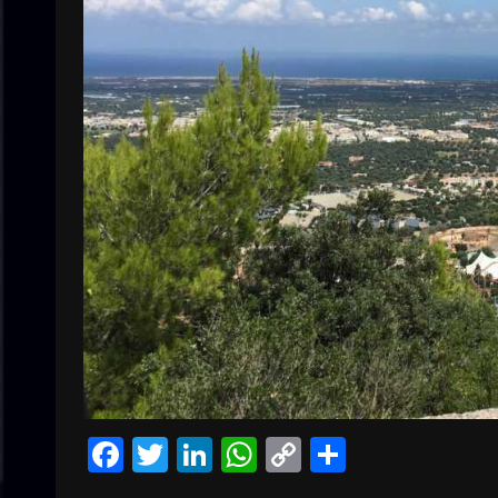
Facebook
Twitter
LinkedIn
WhatsApp
Copy
Condivid
Link