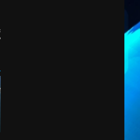
5 Agosto 2026 11:03
2
Residenti di Savelletri
scrivono al Prefetto: “Noi
:
cittadini di serie B”
o
5 Agosto 2026 06:15
3
o
A Savelletri torna la Sagra del
Pesce Spada: appuntamento
a sabato 8 agosto
5 Agosto 2026 06:10
4
L’abusivismo giornalistico è
un pericolo
3 Agosto 2026 17:22
5