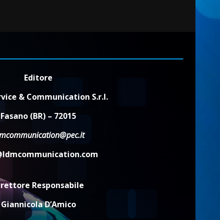
Editore
vice & Communication S.r.l.
Fasano (BR) – 72015
dmcommunication@pec.it
@ldmcommunication.com
irettore Responsabile
Giannicola D’Amico