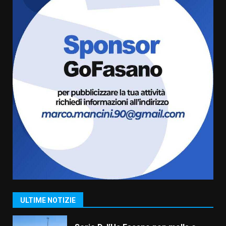
giusta”
5
8 Agosto 2026 07:15
“I Contestatori: Musica di
Rivoluzione”: nuovo
appuntamento con “Fasano in
Banda”
6
7 Agosto 2026 06:05
US Fasano, Scianaro: “Profonda
amarezza per esclusione dal
campionato di calcio”
7 Agosto 2026 06:00
7
Grande successo per la “Sagra
del Pesce Spada” a Savelletri
9 Agosto 2026 07:32
1
ULTIME NOTIZIE