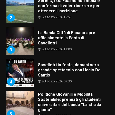
Serie D, l’Us Fasano non molla e
conferma di voler ricorrere per
ottenere l’iscrizione
8 Agosto 2026 19:55
2
La Banda Città di Fasano apre
ufficialmente la Festa di
Savelletri
8 Agosto 2026 11:00
3
Savelletri in festa, domani sera
grande spettacolo con Uccio De
Santis
8 Agosto 2026 07:30
4
Politiche Giovanili e Mobilità
Sostenibile: premiati gli studenti
universitari del bando “La strada
giusta”
5