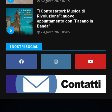
8 Agosto 2026 07:15
“I Contestatori: Musica di
Rivoluzione”: nuovo
appuntamento con “Fasano in
Banda”
6
7 Agosto 2026 06:05
US Fasano, Scianaro: “Profonda
I NOSTRI SOCIAL
amarezza per esclusione dal
campionato di calcio”
7 Agosto 2026 06:00
7
Grande successo per la “Sagra
del Pesce Spada” a Savelletri
9 Agosto 2026 07:32
1
Serie D, l’Us Fasano non molla e