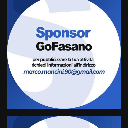
La Banda Città di Fasano apre
ufficialmente la Festa di
Savelletri
8 Agosto 2026 11:00
3
Savelletri in festa, domani sera
grande spettacolo con Uccio De
Santis
8 Agosto 2026 07:30
4
Politiche Giovanili e Mobilità
Sostenibile: premiati gli studenti
universitari del bando “La strada