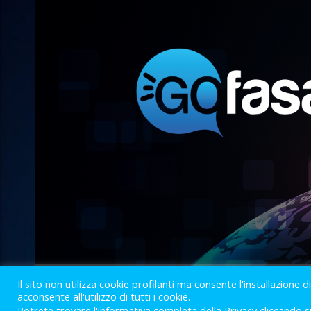
Il sito non utilizza cookie profilanti ma consente l'installazione d
acconsente all'utilizzo di tutti i cookie.
Potrete trovare l'informativa completa della Privacy cliccando s