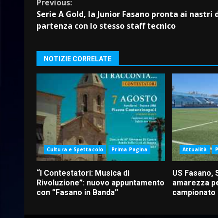
Continue
Previous:
Serie A Gold, la Junior Fasano pronta ai nastri 
Reading
partenza con lo stesso staff tecnico
NOTIZIE CORRELATE
Cultura e Spettacolo
Prima Pagina
Attualità
“I Contestatori: Musica di
US Fasano, 
Rivoluzione”: nuovo appuntamento
amarezza pe
con “Fasano in Banda”
campionato d