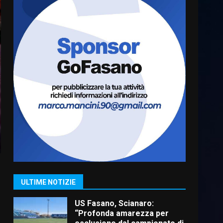
Cura dei beni comuni e
cittadinanza attiva: online
l’avviso per la gestione
condivisa della Villetta di
6
Laureto
6 Agosto 2026 06:20
La magia del Minareto e la
prima assoluta de “L’Albergo
Belvedere. Il rapimento”
6 Agosto 2026 06:15
7
“I Contestatori: Musica di
Rivoluzione”: nuovo
appuntamento con “Fasano in
Banda”
1
ULTIME NOTIZIE
7 Agosto 2026 06:05
US Fasano, Scianaro:
“Profonda amarezza per