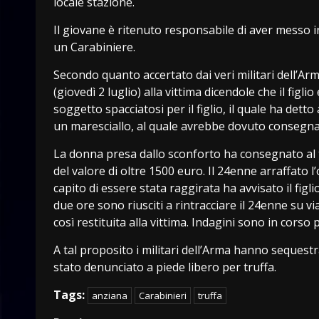
locale stazione.
Il giovane è ritenuto responsabile di aver messo 
un Carabiniere.
Secondo quanto accertato dai veri militari dell’Ar
(giovedì 2 luglio) alla vittima dicendole che il figl
soggetto spacciatosi per il figlio, il quale ha detto 
un maresciallo, al quale avrebbe dovuto consegnare
La donna presa dallo sconforto ha consegnato al tr
del valore di oltre 1500 euro. Il 24enne arraffato 
capito di essere stata raggirata ha avvisato il figlio
due ore sono riusciti a rintracciare il 24enne su vi
così restituita alla vittima. Indagini sono in corso
A tal proposito i militari dell’Arma hanno sequestra
stato denunciato a piede libero per truffa.
Tags:
anziana
Carabinieri
truffa