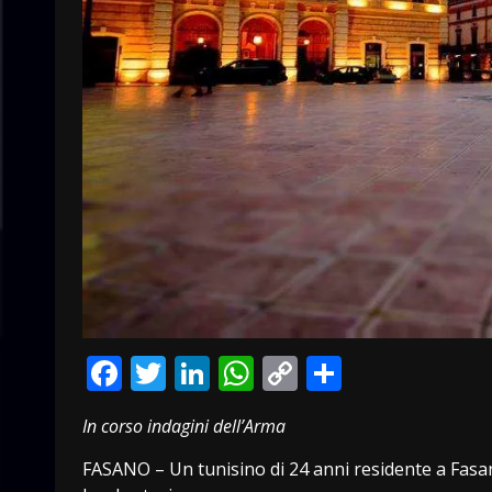
Facebook
Twitter
LinkedIn
WhatsApp
Copy
Condivid
Link
In corso indagini dell’Arma
FASANO – Un tunisino di 24 anni residente a Fasan