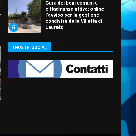
:
Cura dei beni comuni e
e
cittadinanza attiva: online
l’avviso per la gestione
”
condivisa della Villetta di
6
Laureto
6 Agosto 2026 06:20
La magia del Minareto e la
I NOSTRI SOCIAL
prima assoluta de “L’Albergo
Belvedere. Il rapimento”
6 Agosto 2026 06:15
7
“I Contestatori: Musica di
Rivoluzione”: nuovo
appuntamento con “Fasano in
Banda”
1
7 Agosto 2026 06:05
US Fasano, Scianaro:
“Profonda amarezza per
esclusione dal campionato di
calcio”