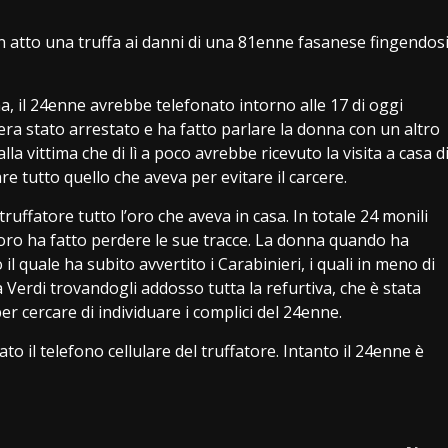
in atto una truffa ai danni di una 81enne fasanese fingendos
ma, il 24enne avrebbe telefonato intorno alle 17 di oggi
io era stato arrestato e ha fatto parlare la donna con un altro
alla vittima che di lì a poco avrebbe ricevuto la visita a casa d
 tutto quello che aveva per evitare il carcere.
uffatore tutto l’oro che aveva in casa. In totale 24 monili
l’oro ha fatto perdere le sue tracce. La donna quando ha
 il quale ha subito avvertito i Carabinieri, i quali in meno di
a Verdi trovandogli addosso tutta la refurtiva, che è stata
 per cercare di individuare i complici del 24enne.
to il telefono cellulare del truffatore. Intanto il 24enne è