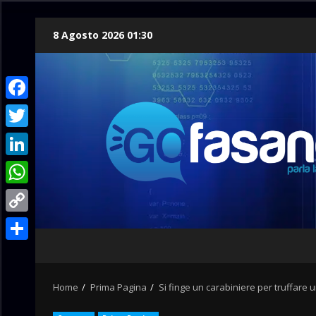
Skip
8 Agosto 2026 01:30
to
content
Facebook
Twitter
LinkedIn
WhatsApp
Copy
Link
Condividi
Home
Prima Pagina
Si finge un carabiniere per truffare