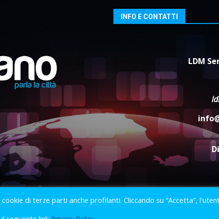
INFO E CONTATTI
LDM Ser
l
info
D
i cookie di terze parti anche profilanti. Cliccando su “Accetta”, l'uten
2023 © Gofasano
|
Powered by
Creativestudio
&
LGC
.
ul seguente link
Privacy Policy