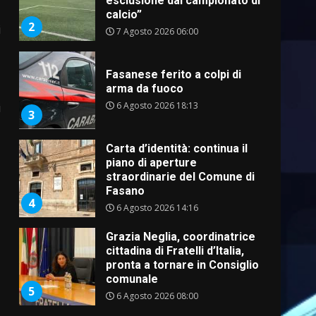
esclusione dal campionato di
calcio”
2
i
7 Agosto 2026 06:00
Fasanese ferito a colpi di
arma da fuoco
6 Agosto 2026 18:13
i
3
Carta d’identità: continua il
piano di aperture
straordinarie del Comune di
Fasano
4
6 Agosto 2026 14:16
Grazia Neglia, coordinatrice
cittadina di Fratelli d’Italia,
pronta a tornare in Consiglio
comunale
5
6 Agosto 2026 08:00