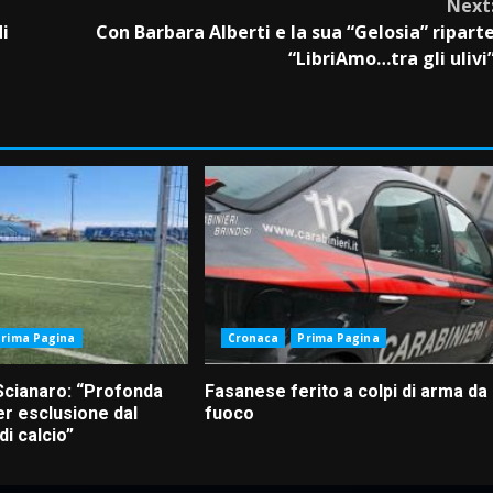
Next
di
Con Barbara Alberti e la sua “Gelosia” ripart
“LibriAmo…tra gli ulivi
Prima Pagina
Cronaca
Prima Pagina
Scianaro: “Profonda
Fasanese ferito a colpi di arma da
r esclusione dal
fuoco
i calcio”