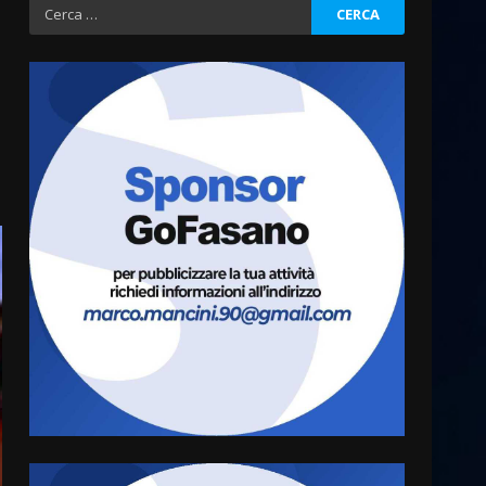
Ricerca
per:
Fasanese ferito a colpi di
arma da fuoco
6 Agosto 2026 18:13
3
Carta d’identità: continua il
piano di aperture
straordinarie del Comune di
Fasano
4
6 Agosto 2026 14:16
Grazia Neglia, coordinatrice
cittadina di Fratelli d’Italia,
pronta a tornare in Consiglio
comunale
5
6 Agosto 2026 08:00