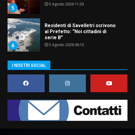
5 Agosto 2026 06:15
6
A Savelletri torna la Sagra del
Pesce Spada: appuntamento a
sabato 8 agosto
5 Agosto 2026 06:10
7
Grazia Neglia, coordinatrice
I NOSTRI SOCIAL
cittadina di Fratelli d’Italia,
pronta a tornare in Consiglio
comunale
1
6 Agosto 2026 08:00
Cura dei beni comuni e
cittadinanza attiva: online
l’avviso per la gestione
condivisa della Villetta di
2
Laureto
6 Agosto 2026 06:20