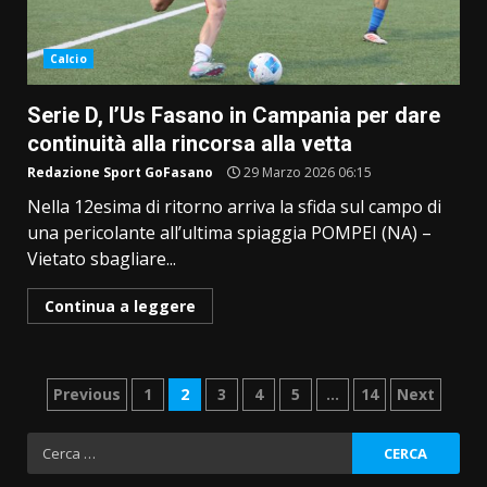
Calcio
Serie D, l’Us Fasano in Campania per dare
continuità alla rincorsa alla vetta
Redazione Sport GoFasano
29 Marzo 2026 06:15
Nella 12esima di ritorno arriva la sfida sul campo di
una pericolante all’ultima spiaggia POMPEI (NA) –
Vietato sbagliare...
Continua a leggere
Paginazione
Previous
1
2
3
4
5
…
14
Next
degli
Ricerca
per:
articoli