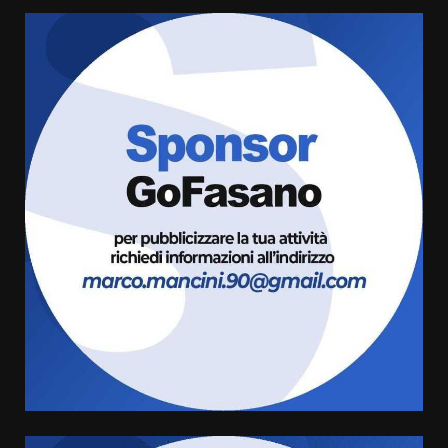
La magia del Minareto e la prima
assoluta de “L’Albergo
Belvedere. Il rapimento”
6 Agosto 2026 06:15
3
Serie D, l’Us Fasano è escluso
dal campionato
5 Agosto 2026 17:30
4
Truffatori in azione nelle
frazioni fasanesi
5 Agosto 2026 11:03
5
Residenti di Savelletri scrivono