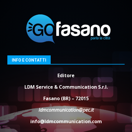
La magia del Minareto e la prima
assoluta de “L’Albergo
Belvedere. Il rapimento”
6 Agosto 2026 06:15
3
Serie D, l’Us Fasano è escluso
dal campionato
5 Agosto 2026 17:30
4
INFO E CONTATTI
Editore
Truffatori in azione nelle
frazioni fasanesi
LDM Service & Communication S.r.l.
5 Agosto 2026 11:03
5
Fasano (BR) – 72015
ldmcommunication@pec.it
info@ldmcommunication.com