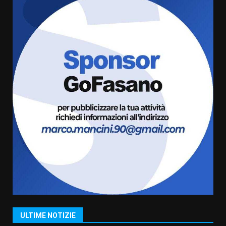
al Prefetto: “Noi cittadini di
serie B”
5 Agosto 2026 06:15
6
A Savelletri torna la Sagra del
Pesce Spada: appuntamento a
sabato 8 agosto
5 Agosto 2026 06:10
7
Grazia Neglia, coordinatrice
cittadina di Fratelli d’Italia,
pronta a tornare in Consiglio
comunale
1
6 Agosto 2026 08:00
Cura dei beni comuni e
cittadinanza attiva: online
l’avviso per la gestione
condivisa della Villetta di
2
Laureto
ULTIME NOTIZIE
6 Agosto 2026 06:20