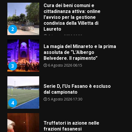
La magia del Minareto e la prima
assoluta de “L’Albergo
Belvedere. Il rapimento”
6 Agosto 2026 06:15
3
Serie D, l’Us Fasano è escluso
dal campionato
5 Agosto 2026 17:30
4
Truffatori in azione nelle
frazioni fasanesi
5 Agosto 2026 11:03
5
Residenti di Savelletri scrivono
al Prefetto: “Noi cittadini di
serie B”