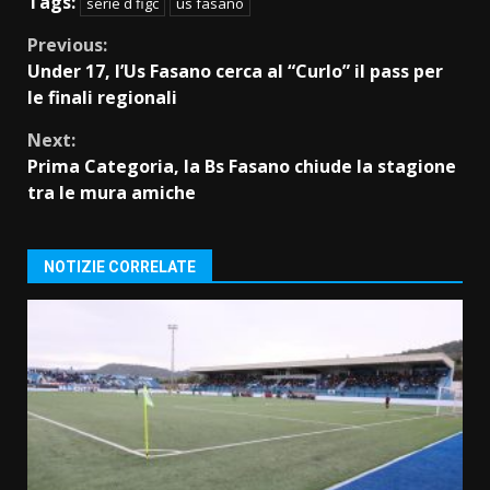
Tags:
serie d figc
us fasano
Continue
Previous:
Under 17, l’Us Fasano cerca al “Curlo” il pass per
Reading
le finali regionali
Next:
Prima Categoria, la Bs Fasano chiude la stagione
tra le mura amiche
NOTIZIE CORRELATE