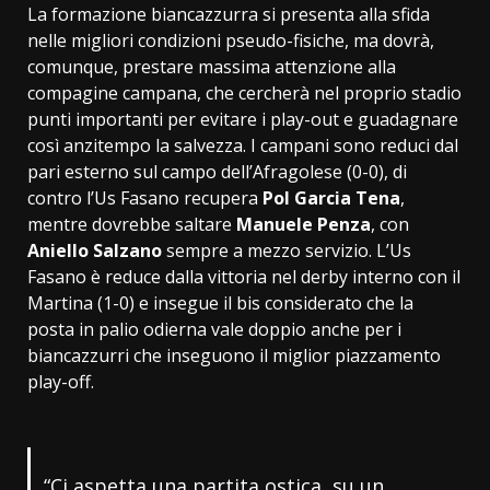
La formazione biancazzurra si presenta alla sfida
nelle migliori condizioni pseudo-fisiche, ma dovrà,
comunque, prestare massima attenzione alla
compagine campana, che cercherà nel proprio stadio
punti importanti per evitare i play-out e guadagnare
così anzitempo la salvezza. I campani sono reduci dal
pari esterno sul campo dell’Afragolese (0-0), di
contro l’Us Fasano recupera
Pol Garcia Tena
,
mentre dovrebbe saltare
Manuele Penza
, con
Aniello Salzano
sempre a mezzo servizio. L’Us
Fasano è reduce dalla vittoria nel derby interno con il
Martina (1-0) e insegue il bis considerato che la
posta in palio odierna vale doppio anche per i
biancazzurri che inseguono il miglior piazzamento
play-off.
“Ci aspetta una partita ostica, su un