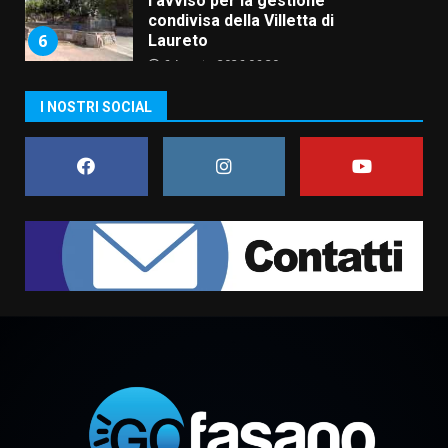
l’avviso per la gestione
condivisa della Villetta di
6
Laureto
6 Agosto 2026 06:20
La magia del Minareto e la prima
I NOSTRI SOCIAL
assoluta de “L’Albergo
Belvedere. Il rapimento”
6 Agosto 2026 06:15
7
“I Contestatori: Musica di
Rivoluzione”: nuovo
appuntamento con “Fasano in
Banda”
1
7 Agosto 2026 06:05
US Fasano, Scianaro: “Profonda
amarezza per esclusione dal
campionato di calcio”
7 Agosto 2026 06:00
2