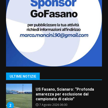
cittadinanza attiva: online
l’avviso per la gestione
condivisa della Villetta di
6
Laureto
6 Agosto 2026 06:20
La magia del Minareto e la prima
assoluta de “L’Albergo
Belvedere. Il rapimento”
6 Agosto 2026 06:15
7
“I Contestatori: Musica di
Rivoluzione”: nuovo
appuntamento con “Fasano in
Banda”
1
ULTIME NOTIZIE
7 Agosto 2026 06:05
US Fasano, Scianaro: “Profonda
amarezza per esclusione dal
campionato di calcio”
7 Agosto 2026 06:00
2