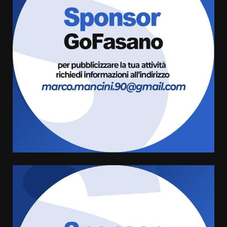
Fasanese ferito a colpi di arma
da fuoco
6 Agosto 2026 18:13
3
Carta d’identità: continua il piano
di aperture straordinarie del
Comune di Fasano
6 Agosto 2026 14:16
4
Grazia Neglia, coordinatrice
cittadina di Fratelli d’Italia,
pronta a tornare in Consiglio
comunale
5
6 Agosto 2026 08:00
Cura dei beni comuni e