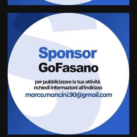
Serie D, l’Us Fasano è escluso
dal campionato
5 Agosto 2026 17:30
6
Truffatori in azione nelle
frazioni fasanesi
5 Agosto 2026 11:03
7
Fasanese ferito a colpi di arma
da fuoco
6 Agosto 2026 18:13
1
Carta d’identità: continua il piano
di aperture straordinarie del