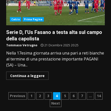
Calcio
Prima Pagina
Serie D, l’Us Fasano a testa alta sul campo
della capolista
Tommaso Vetrugno
21 Dicembre 2025 20:25
Nella 17esima giornata arriva una pari a reti bianche
al termine di una prestazione importante PAGANI
(SA) – Una...
Continua a leggere
Paginazione
Previous
1
2
3
4
5
6
7
…
14
Next
degli