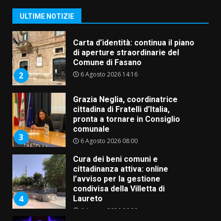
Comune di Fasano
6 Agosto 2026 14:16
2
ULTIME NOTIZIE
Grazia Neglia, coordinatrice
cittadina di Fratelli d’Italia,
pronta a tornare in Consiglio
comunale
3
6 Agosto 2026 08:00
Cura dei beni comuni e
cittadinanza attiva: online
l’avviso per la gestione
condivisa della Villetta di
4
Laureto
6 Agosto 2026 06:20
La magia del Minareto e la prima
assoluta de “L’Albergo
Belvedere. Il rapimento”
6 Agosto 2026 06:15
5