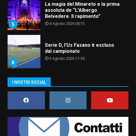
Serie D, l’Us Fasano è escluso
dal campionato
5 Agosto 2026 17:30
6
Truffatori in azione nelle
frazioni fasanesi
5 Agosto 2026 11:03
7
I NOSTRI SOCIAL
Fasanese ferito a colpi di arma
da fuoco
6 Agosto 2026 18:13
1
Carta d’identità: continua il piano
di aperture straordinarie del
Comune di Fasano