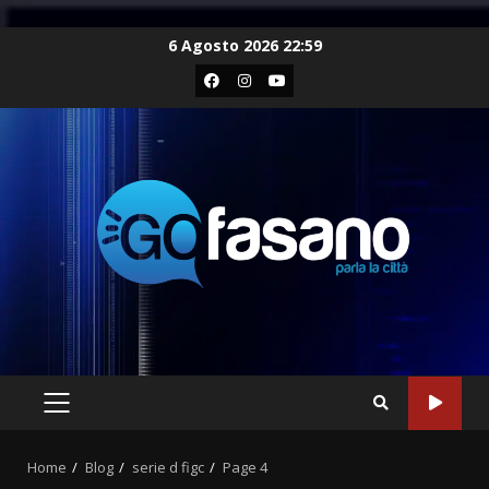
Skip
6 Agosto 2026 22:59
to
Facebook
Instagram
Youtube
content
PRIMARY
MENU
Home
Blog
serie d figc
Page 4