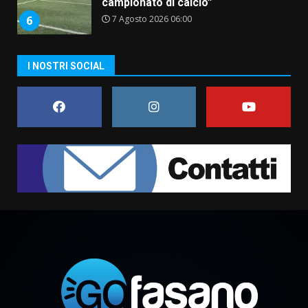
campionato di calcio”
7 Agosto 2026 06:00
6
I NOSTRI SOCIAL
Fasanese ferito a colpi di arma
da fuoco
6 Agosto 2026 18:13
7
Serie D, l’Us Fasano non molla e
conferma di voler ricorrere per
ottenere l’iscrizione
8 Agosto 2026 19:55
1
La Banda Città di Fasano apre
ufficialmente la Festa di
Savelletri
8 Agosto 2026 11:00
2