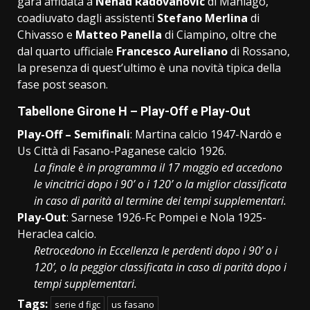
gara affidata a
Nenad
Radovanovic
di Maniago,
coadiuvato dagli assistenti
Stefano
Merlina
di
Chivasso e
Matteo
Panella
di Ciampino, oltre che
dal quarto ufficiale
Francesco
Aureliano
di Rossano,
la presenza di quest’ultimo è una novità tipica della
fase post season.
Tabellone Girone H – Play-Off e Play-Out
Play-Off – Semifinali
: Martina calcio 1947-Nardò e
Us Città di Fasano-Paganese calcio 1926.
La finale è in programma il 17 maggio ed accedono
le vincitrici dopo i 90’ o i 120’ o la miglior classificata
in caso di parità al termine dei tempi supplementari.
Play-Out
: Sarnese 1926-Fc Pompei e Nola 1925-
Heraclea calcio.
Retrocedono in Eccellenza le perdenti dopo i 90’ o i
120’, o la peggior classificata in caso di parità dopo i
tempi supplementari.
Tags:
serie d figc
us fasano