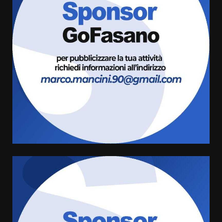
Savelletri in festa, domani sera
grande spettacolo con Uccio De
Santis
8 Agosto 2026 07:30
3
Politiche Giovanili e Mobilità
Sostenibile: premiati gli studenti
universitari del bando “La strada
giusta”
4
8 Agosto 2026 07:15
“I Contestatori: Musica di
Rivoluzione”: nuovo
appuntamento con “Fasano in
Banda”
5
7 Agosto 2026 06:05
US Fasano, Scianaro: “Profonda