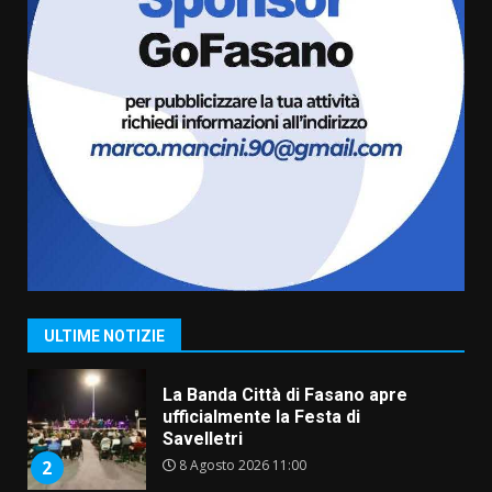
amarezza per esclusione dal
campionato di calcio”
7 Agosto 2026 06:00
6
Fasanese ferito a colpi di arma
da fuoco
6 Agosto 2026 18:13
7
Serie D, l’Us Fasano non molla e
conferma di voler ricorrere per
ottenere l’iscrizione
8 Agosto 2026 19:55
1
ULTIME NOTIZIE
La Banda Città di Fasano apre
ufficialmente la Festa di
Savelletri
8 Agosto 2026 11:00
2