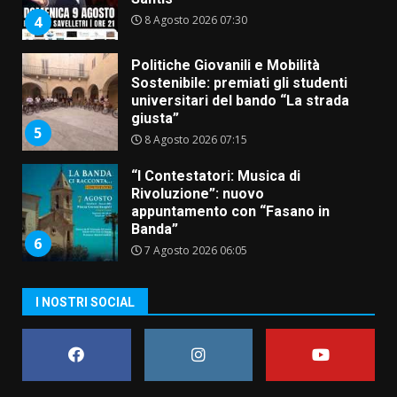
universitari del bando “La strada
giusta”
5
8 Agosto 2026 07:15
“I Contestatori: Musica di
Rivoluzione”: nuovo
appuntamento con “Fasano in
Banda”
6
7 Agosto 2026 06:05
US Fasano, Scianaro: “Profonda
amarezza per esclusione dal
campionato di calcio”
7 Agosto 2026 06:00
7
I NOSTRI SOCIAL
Grande successo per la “Sagra
del Pesce Spada” a Savelletri
9 Agosto 2026 07:32
1