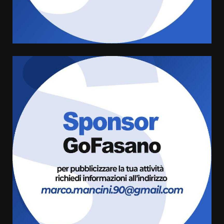
Sostenibile: premiati gli studenti
universitari del bando “La strada
giusta”
5
8 Agosto 2026 07:15
“I Contestatori: Musica di
Rivoluzione”: nuovo
appuntamento con “Fasano in
Banda”
6
7 Agosto 2026 06:05
US Fasano, Scianaro: “Profonda
amarezza per esclusione dal
campionato di calcio”
7 Agosto 2026 06:00
7
Grande successo per la “Sagra
del Pesce Spada” a Savelletri
9 Agosto 2026 07:32
1