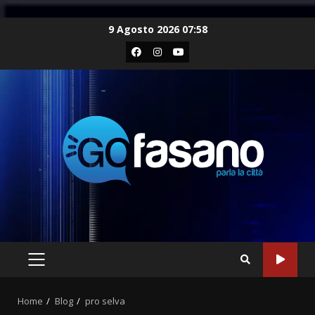
Skip
9 Agosto 2026 07:58
to
Facebook
Instagram
Youtube
content
PRIMARY
MENU
Home
Blog
pro selva