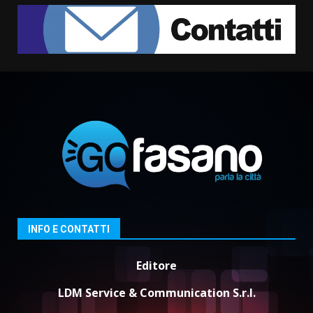
Serie D, l’Us Fasano non molla e
conferma di voler ricorrere per
ottenere l’iscrizione
8 Agosto 2026 19:55
2
La Banda Città di Fasano apre
ufficialmente la Festa di
Savelletri
8 Agosto 2026 11:00
3
Savelletri in festa, domani sera
grande spettacolo con Uccio De
Santis
INFO E CONTATTI
8 Agosto 2026 07:30
4
Editore
Politiche Giovanili e Mobilità
Sostenibile: premiati gli studenti
LDM Service & Communication S.r.l.
universitari del bando “La strada