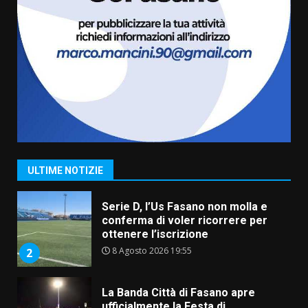
US Fasano, Scianaro: “Profonda
amarezza per esclusione dal
campionato di calcio”
7 Agosto 2026 06:00
7
Grande successo per la “Sagra
del Pesce Spada” a Savelletri
9 Agosto 2026 07:32
1
ULTIME NOTIZIE
Serie D, l’Us Fasano non molla e
conferma di voler ricorrere per
ottenere l’iscrizione
8 Agosto 2026 19:55
2
La Banda Città di Fasano apre
ufficialmente la Festa di