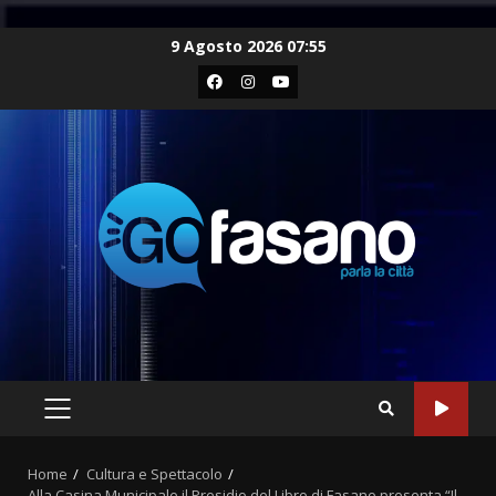
Skip
9 Agosto 2026 07:55
to
Facebook
Instagram
Youtube
content
PRIMARY
MENU
Home
Cultura e Spettacolo
Alla Casina Municipale il Presidio del Libro di Fasano presenta “Il