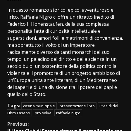
In questo romanzo storico, epico, avventuroso e
lirico, Raffaele Nigro ci offre un ritratto inedito di
Federico II Hohenstaufen, della sua complessa
personalità fatta di curiosità intellettuale e
superstizioni, amori folli e matrimoni di convenienza,
ma soprattutto il volto di un imperatore
radicalmente diverso da tanti monarchi del suo
tempo: un paladino del diritto e della scienza in un
secolo buio, un sostenitore della politica contro la
violenza e il promotore di un progetto ambizioso di
un’Europa unita ante litteram, di un Mediterraneo
dei saperi e di una divisione tra il potere dei papi e
quello dello Stato.
Tags:
casina municipale
presentazione libro
Presidi del
Libro Fasano
pro selva
raffaele nigro
Continue
Previous:
Il Lions Club di Fasano rinnova il gemellaggio con