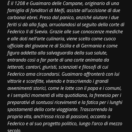
È il 1208 e Guaimaro delle Campane, originario di una
famiglia di fonditori di Melfi, assiste all’uccisione di due
carbonai ebrei. Preso dal panico, anziché aiutare i due
feriti si dà alla fuga, arruolandosi al seguito della corte di
Federico II di Svevia. Grazie alle sue conoscenze mediche
e alle doti nell’arte culinaria, viene scelto come cuoco
ufficiale del giovane re di Sicilia e di Germania e come
figura addetta alla salvaguardia della sua salute,
entrando così a far parte di una corte animata da
letterati, cantori, giuristi, scienziati e filosofi di cui
Federico ama circondarsi. Guaimaro affronterà con lui
vittorie e sconfitte, vivendo e trascrivendo i grandi
avvenimenti storici, come le lotte con il papa e i comuni,
e i semplici momenti di vita quotidiana, la frenesia per i
preparativi di sontuosi ricevimenti e la fatica per i lunghi
spostamenti della corte viaggiante. Trascorrendo la
propria vita, anch’essa ricca di passioni, accanto a
Federico e al suo progetto politico, lungo l’arco di mezzo
secolo.