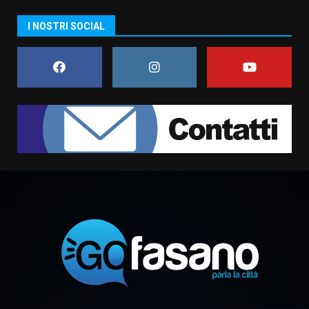
US Fasano, Scianaro: “Profonda
I NOSTRI SOCIAL
amarezza per esclusione dal
campionato di calcio”
7 Agosto 2026 06:00
7
Grande successo per la “Sagra
del Pesce Spada” a Savelletri
9 Agosto 2026 07:32
1
Serie D, l’Us Fasano non molla e
conferma di voler ricorrere per
ottenere l’iscrizione
8 Agosto 2026 19:55
2
La Banda Città di Fasano apre
ufficialmente la Festa di
Savelletri