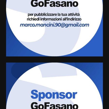
ufficialmente la Festa di
Savelletri
8 Agosto 2026 11:00
3
Savelletri in festa, domani sera
grande spettacolo con Uccio De
Santis
8 Agosto 2026 07:30
4
Politiche Giovanili e Mobilità
Sostenibile: premiati gli studenti
universitari del bando “La strada
giusta”
5
8 Agosto 2026 07:15
“I Contestatori: Musica di
Rivoluzione”: nuovo
appuntamento con “Fasano in
Banda”
6
7 Agosto 2026 06:05