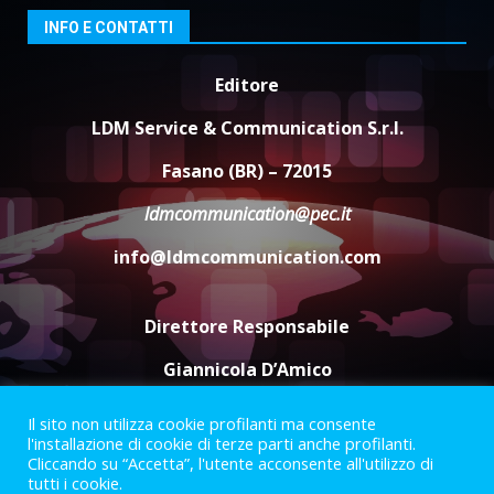
8 Agosto 2026 11:00
3
INFO E CONTATTI
Editore
Savelletri in festa, domani sera
grande spettacolo con Uccio De
LDM Service & Communication S.r.l.
Santis
8 Agosto 2026 07:30
4
Fasano (BR) – 72015
ldmcommunication@pec.it
Politiche Giovanili e Mobilità
Sostenibile: premiati gli studenti
info@ldmcommunication.com
universitari del bando “La strada
giusta”
5
8 Agosto 2026 07:15
Direttore Responsabile
Giannicola D’Amico
Il sito non utilizza cookie profilanti ma consente
Termini e Condizioni
Privacy Policy
l'installazione di cookie di terze parti anche profilanti.
Informazioni Legali
Cliccando su “Accetta”, l'utente acconsente all'utilizzo di
tutti i cookie.