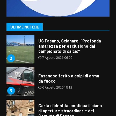
7 Agosto 2026 06:05
US Fasano, Scianaro: “Profonda
amarezza per esclusione dal
campionato di calcio”
ULTIME NOTIZIE
7 Agosto 2026 06:00
2
Fasanese ferito a colpi di arma
da fuoco
6 Agosto 2026 18:13
3
Carta d’identità: continua il piano
di aperture straordinarie del
Comune di Fasano
6 Agosto 2026 14:16
4
Grazia Neglia, coordinatrice
cittadina di Fratelli d’Italia,