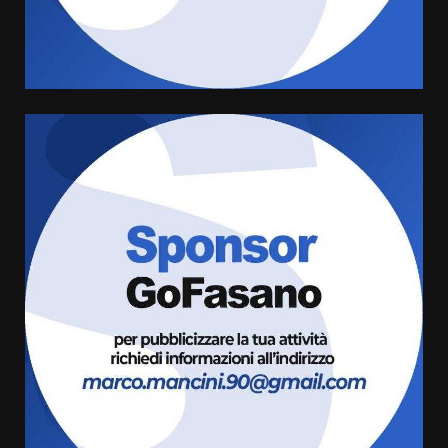
cittadina di Fratelli d’Italia,
pronta a tornare in Consiglio
comunale
5
6 Agosto 2026 08:00
Cura dei beni comuni e
cittadinanza attiva: online
l’avviso per la gestione
condivisa della Villetta di
6
Laureto
6 Agosto 2026 06:20
La magia del Minareto e la prima
assoluta de “L’Albergo
Belvedere. Il rapimento”
6 Agosto 2026 06:15
7
“I Contestatori: Musica di
Rivoluzione”: nuovo
appuntamento con “Fasano in
Banda”
1