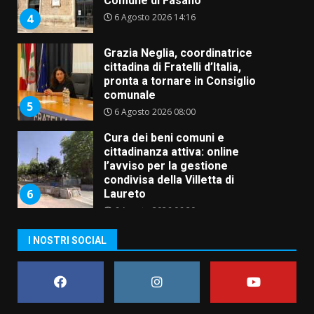
pronta a tornare in Consiglio
comunale
5
6 Agosto 2026 08:00
Cura dei beni comuni e
cittadinanza attiva: online
l’avviso per la gestione
condivisa della Villetta di
6
Laureto
6 Agosto 2026 06:20
La magia del Minareto e la prima
assoluta de “L’Albergo
Belvedere. Il rapimento”
6 Agosto 2026 06:15
7
I NOSTRI SOCIAL
“I Contestatori: Musica di
Rivoluzione”: nuovo
appuntamento con “Fasano in
Banda”
1
7 Agosto 2026 06:05