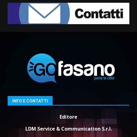
US Fasano, Scianaro: “Profonda
amarezza per esclusione dal
campionato di calcio”
7 Agosto 2026 06:00
2
Fasanese ferito a colpi di arma
da fuoco
6 Agosto 2026 18:13
3
Carta d’identità: continua il piano
di aperture straordinarie del
Comune di Fasano
INFO E CONTATTI
6 Agosto 2026 14:16
4
Editore
Grazia Neglia, coordinatrice
cittadina di Fratelli d’Italia,
LDM Service & Communication S.r.l.
pronta a tornare in Consiglio