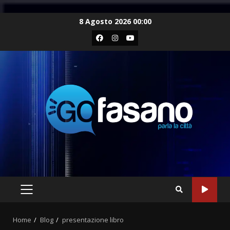
Skip
8 Agosto 2026 00:00
to
Facebook
Instagram
Youtube
content
PRIMARY
MENU
Home
Blog
presentazione libro