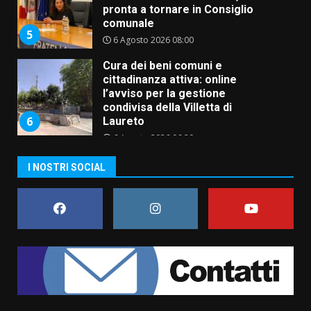
l’avviso per la gestione
condivisa della Villetta di
6
Laureto
6 Agosto 2026 06:20
La magia del Minareto e la prima
assoluta de “L’Albergo
Belvedere. Il rapimento”
6 Agosto 2026 06:15
7
“I Contestatori: Musica di
I NOSTRI SOCIAL
Rivoluzione”: nuovo
appuntamento con “Fasano in
Banda”
1
7 Agosto 2026 06:05
US Fasano, Scianaro: “Profonda
amarezza per esclusione dal
campionato di calcio”
7 Agosto 2026 06:00
2