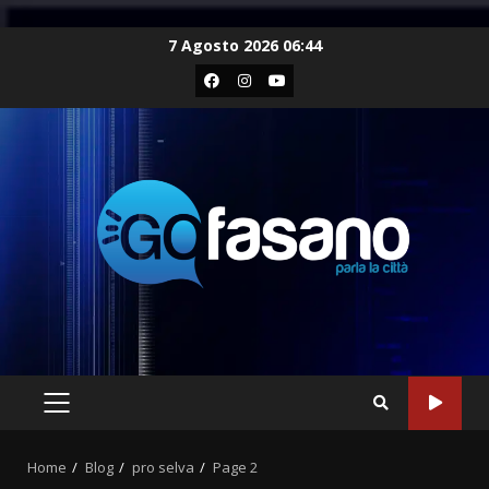
Skip
7 Agosto 2026 06:44
to
Facebook
Instagram
Youtube
content
PRIMARY
MENU
Home
Blog
pro selva
Page 2