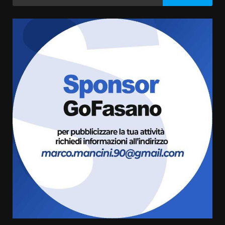
per:
articoli
Fasanese ferito a colpi di arma
da fuoco
6 Agosto 2026 18:13
3
Carta d’identità: continua il piano
di aperture straordinarie del
Comune di Fasano
6 Agosto 2026 14:16
4
Grazia Neglia, coordinatrice
cittadina di Fratelli d’Italia,
pronta a tornare in Consiglio
comunale
5
6 Agosto 2026 08:00
Cura dei beni comuni e