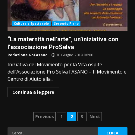
Cultura e Spettacolo
Secondo Piano
“La maternità nell’arte”, un’iniziativa con
l’associazione ProSelva
Redazione GoFasano
30 Giugno 2019 06:00
Iniziativa del Movimento per la Vita ospite
dell’Associazione Pro Selva FASANO – Il Movimento e
Centro di Aiuto alla...
Continua a leggere
Paginazione
Previous
1
2
3
Next
degli
Ricerca