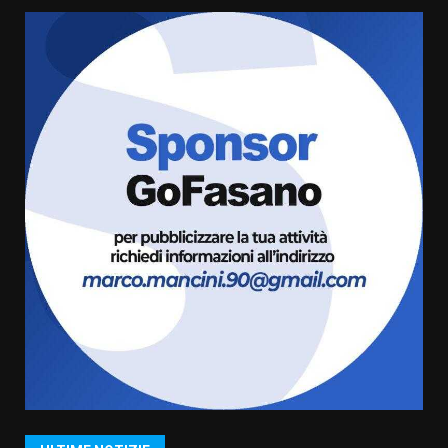
cittadinanza attiva: online
l’avviso per la gestione
condivisa della Villetta di
6
Laureto
6 Agosto 2026 06:20
La magia del Minareto e la prima
assoluta de “L’Albergo
Belvedere. Il rapimento”
6 Agosto 2026 06:15
7
“I Contestatori: Musica di
Rivoluzione”: nuovo
appuntamento con “Fasano in
Banda”
1
7 Agosto 2026 06:05
US Fasano, Scianaro: “Profonda
amarezza per esclusione dal
campionato di calcio”
7 Agosto 2026 06:00
2