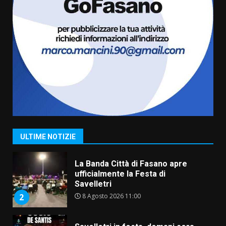
7 Agosto 2026 06:00
6
Fasanese ferito a colpi di arma
da fuoco
6 Agosto 2026 18:13
7
Serie D, l’Us Fasano non molla e
conferma di voler ricorrere per
ottenere l’iscrizione
8 Agosto 2026 19:55
1
ULTIME NOTIZIE
La Banda Città di Fasano apre
ufficialmente la Festa di
Savelletri
8 Agosto 2026 11:00
2