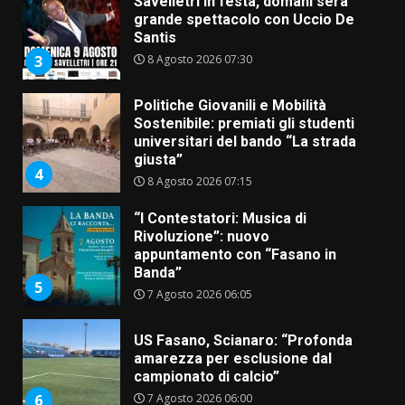
Savelletri in festa, domani sera
grande spettacolo con Uccio De
Santis
8 Agosto 2026 07:30
3
Politiche Giovanili e Mobilità
Sostenibile: premiati gli studenti
universitari del bando “La strada
giusta”
4
8 Agosto 2026 07:15
“I Contestatori: Musica di
Rivoluzione”: nuovo
appuntamento con “Fasano in
Banda”
5
7 Agosto 2026 06:05
US Fasano, Scianaro: “Profonda
amarezza per esclusione dal
campionato di calcio”
7 Agosto 2026 06:00
6