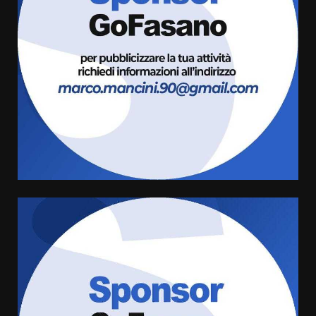
Savelletri in festa, domani sera
grande spettacolo con Uccio De
Santis
8 Agosto 2026 07:30
3
Politiche Giovanili e Mobilità
Sostenibile: premiati gli studenti
universitari del bando “La strada
giusta”
4
8 Agosto 2026 07:15
“I Contestatori: Musica di
Rivoluzione”: nuovo
appuntamento con “Fasano in
Banda”
5
7 Agosto 2026 06:05
US Fasano, Scianaro: “Profonda
amarezza per esclusione dal
campionato di calcio”