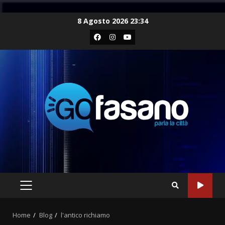
Skip
8 Agosto 2026 23:34
to
Facebook
Instagram
Youtube
content
PRIMARY
MENU
Home
Blog
l'antico richiamo