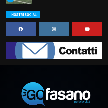
I NOSTRI SOCIAL
Fasanese ferito a colpi di arma
da fuoco
6 Agosto 2026 18:13
7
Serie D, l’Us Fasano non molla e
conferma di voler ricorrere per
ottenere l’iscrizione
8 Agosto 2026 19:55
1
La Banda Città di Fasano apre
ufficialmente la Festa di
Savelletri
8 Agosto 2026 11:00
2
Savelletri in festa, domani sera