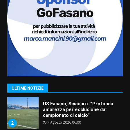
l’avviso per la gestione
condivisa della Villetta di
6
Laureto
6 Agosto 2026 06:20
La magia del Minareto e la prima
assoluta de “L’Albergo
Belvedere. Il rapimento”
6 Agosto 2026 06:15
7
“I Contestatori: Musica di
Rivoluzione”: nuovo
appuntamento con “Fasano in
Banda”
1
ULTIME NOTIZIE
7 Agosto 2026 06:05
US Fasano, Scianaro: “Profonda
amarezza per esclusione dal
campionato di calcio”
7 Agosto 2026 06:00
2