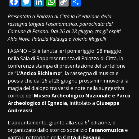
Facebook
Twitter
LinkedIn
WhatsApp
Copy
Condividi
Link
Presentata a Palazzo di Città la 6ª edizione della
rassegna targata Fasanomusica, patrocinata dal
Comune di Fasano. Dal 26 al 28 giugno, tra gli ospiti
Aldo Nove, Patrizia Valduga e Valerio Magrelli
FASANO – Si è tenuta ieri pomeriggio, 28 maggio,
nella Sala di Rappresentanza di Palazzo di Città, la
conferenza stampa di presentazione del cartellone
de “
L’Antico Richiamo
“, la rassegna di musica e
poesia che dal 26 al 28 giugno prossimi rinnoverà la
magia del dialogo tra versi e note nella suggestiva
cornice del
Museo Archeologico Nazionale
e Parco
Archeologico
di Egnazia
, intitolato a
Giuseppe
Andreassi
.
L’appuntamento, giunto alla sua 6ª edizione, è
organizzato dallo storico sodalizio
Fasanomusica
e
vanta il patrocinio della
Città di Fasano –