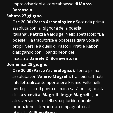
improvvisazioni al contrabbasso di
Marco
Bardoscia
.
Sabato 27 giugno
Ore 20:00 (Parco Archeologico):
Seconda prima
assoluta con la “signora della poesia
italiana”,
Patrizia Valduga
. Nello spettacolo
“La
poesia”
, la traduttrice e poetessa darà voce ai
propri versi e a quelli di Pascoli, Prati e Raboni,
dialogando con il bandoneon del
maestro
Daniele Di Bonaventura
.
Domenica 28 giugno
Ore 20:00 (Parco Archeologico):
Terza prima
assoluta con
Valerio Magrelli
, tra i più raffinati
intellettuali contemporanei e Premio Feltrinelli
per la poesia. Il poeta romano sarà protagonista
di
“La vicevita. Magrelli legge Magrelli”
, un
attraversamento della sua pluridecennale
produzione letteraria, accompagnato dal
pianista
William Greco
.