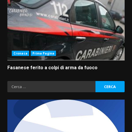
Cronaca
Prima Pagina
Fasanese ferito a colpi di arma da fuoco
Ricerca
per: