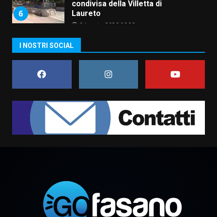
condivisa della Villetta di
6
Laureto
6 Agosto 2026 06:20
La magia del Minareto e la prima
I NOSTRI SOCIAL
assoluta de “L’Albergo
Belvedere. Il rapimento”
6 Agosto 2026 06:15
7
“I Contestatori: Musica di
Rivoluzione”: nuovo
appuntamento con “Fasano in
Banda”
1
7 Agosto 2026 06:05
US Fasano, Scianaro: “Profonda
amarezza per esclusione dal
campionato di calcio”
7 Agosto 2026 06:00
2