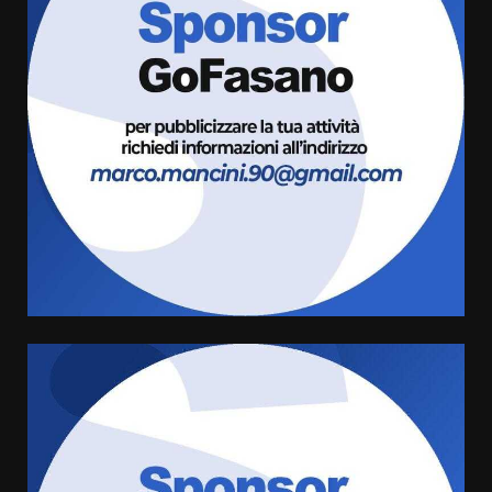
Fasanese ferito a colpi di arma
da fuoco
6 Agosto 2026 18:13
3
Carta d’identità: continua il piano
di aperture straordinarie del
Comune di Fasano
6 Agosto 2026 14:16
4
Grazia Neglia, coordinatrice
cittadina di Fratelli d’Italia,
pronta a tornare in Consiglio
comunale
5
6 Agosto 2026 08:00
Cura dei beni comuni e
cittadinanza attiva: online