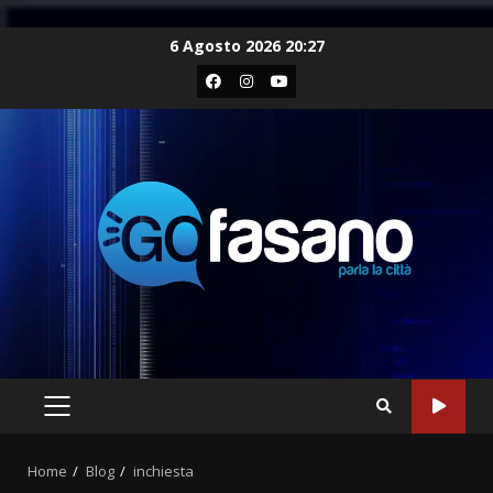
Skip
6 Agosto 2026 20:27
to
Facebook
Instagram
Youtube
content
PRIMARY
MENU
Home
Blog
inchiesta