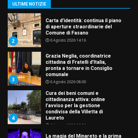
ULTIME NOTIZIE
6 Agosto 2026 14:16
2
Grazia Neglia, coordinatrice
cittadina di Fratelli d’Italia,
pronta a tornare in Consiglio
comunale
3
6 Agosto 2026 08:00
Cura dei beni comuni e
cittadinanza attiva: online
l’avviso per la gestione
condivisa della Villetta di
4
Laureto
6 Agosto 2026 06:20
La magia del Minareto e la prima
assoluta de “L’Albergo
Belvedere. Il rapimento”
6 Agosto 2026 06:15
5