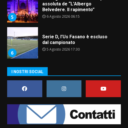
Serie D, l’Us Fasano è escluso
dal campionato
5 Agosto 2026 17:30
6
Truffatori in azione nelle
frazioni fasanesi
5 Agosto 2026 11:03
7
I NOSTRI SOCIAL
Fasanese ferito a colpi di arma
da fuoco
6 Agosto 2026 18:13
1
Carta d’identità: continua il piano
di aperture straordinarie del
Comune di Fasano
6 Agosto 2026 14:16