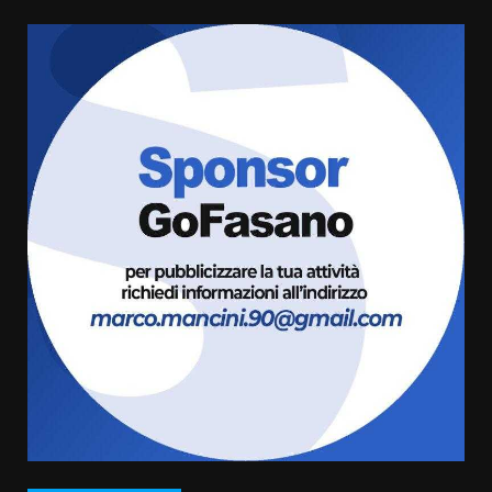
Serie D, l’Us Fasano è escluso
dal campionato
5 Agosto 2026 17:30
6
Truffatori in azione nelle
frazioni fasanesi
5 Agosto 2026 11:03
7
Fasanese ferito a colpi di arma
da fuoco
6 Agosto 2026 18:13
1
Carta d’identità: continua il piano
di aperture straordinarie del
Comune di Fasano