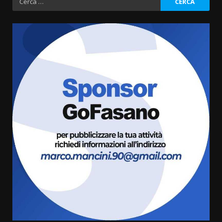
per:
Grazia Neglia, coordinatrice
cittadina di Fratelli d’Italia,
pronta a tornare in Consiglio
comunale
3
6 Agosto 2026 08:00
Cura dei beni comuni e
cittadinanza attiva: online
l’avviso per la gestione
condivisa della Villetta di
4
Laureto
6 Agosto 2026 06:20
La magia del Minareto e la prima
assoluta de “L’Albergo
Belvedere. Il rapimento”
6 Agosto 2026 06:15
5