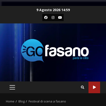
Skip
9 Agosto 2026 14:59
to
Facebook
Instagram
Youtube
content
PRIMARY
MENU
Home
Blog
Festival di scena a fasano