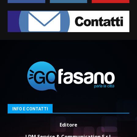
Serie D, l’Us Fasano non molla e
conferma di voler ricorrere per
ottenere l’iscrizione
8 Agosto 2026 19:55
2
La Banda Città di Fasano apre
ufficialmente la Festa di
Savelletri
8 Agosto 2026 11:00
3
Savelletri in festa, domani sera
grande spettacolo con Uccio De
Santis
8 Agosto 2026 07:30
4
INFO E CONTATTI
Politiche Giovanili e Mobilità
Editore
Sostenibile: premiati gli studenti
universitari del bando “La strada
LDM Service & Communication S.r.l.