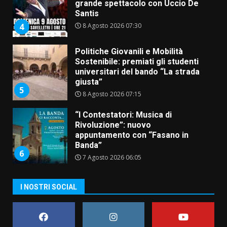
universitari del bando “La strada
giusta”
5
8 Agosto 2026 07:15
“I Contestatori: Musica di
Rivoluzione”: nuovo
appuntamento con “Fasano in
Banda”
6
7 Agosto 2026 06:05
US Fasano, Scianaro: “Profonda
amarezza per esclusione dal
campionato di calcio”
7 Agosto 2026 06:00
7
I NOSTRI SOCIAL
Grande successo per la “Sagra
del Pesce Spada” a Savelletri
9 Agosto 2026 07:32
1