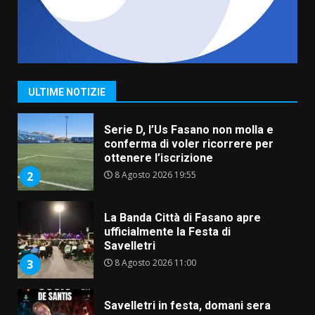
1
Serie D, l’Us Fasano non molla e
conferma di voler ricorrere per
ottenere l’iscrizione
8 Agosto 2026 19:55
2
ULTIME NOTIZIE
La Banda Città di Fasano apre
ufficialmente la Festa di
Savelletri
8 Agosto 2026 11:00
3
Savelletri in festa, domani sera
grande spettacolo con Uccio De
Santis
8 Agosto 2026 07:30
4
Politiche Giovanili e Mobilità
Sostenibile: premiati gli studenti