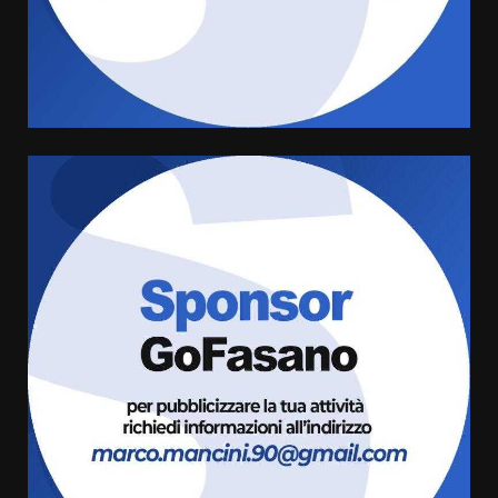
Sostenibile: premiati gli studenti
universitari del bando “La strada
giusta”
5
8 Agosto 2026 07:15
“I Contestatori: Musica di
Rivoluzione”: nuovo
appuntamento con “Fasano in
Banda”
6
7 Agosto 2026 06:05
US Fasano, Scianaro: “Profonda
amarezza per esclusione dal
campionato di calcio”
7 Agosto 2026 06:00
7
Grande successo per la “Sagra
del Pesce Spada” a Savelletri
9 Agosto 2026 07:32