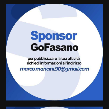
La magia del Minareto e la prima
assoluta de “L’Albergo
Belvedere. Il rapimento”
6 Agosto 2026 06:15
3
Serie D, l’Us Fasano è escluso
dal campionato
5 Agosto 2026 17:30
4
Truffatori in azione nelle