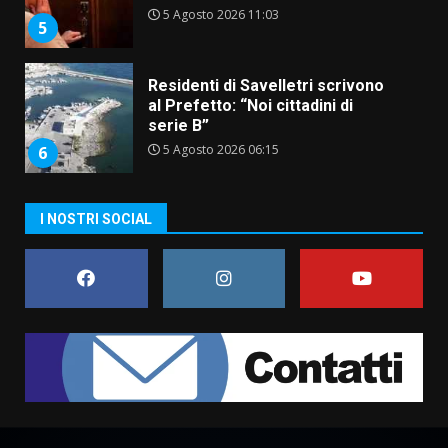
5 Agosto 2026 11:03
5
Residenti di Savelletri scrivono
al Prefetto: “Noi cittadini di
serie B”
5 Agosto 2026 06:15
6
A Savelletri torna la Sagra del
I NOSTRI SOCIAL
Pesce Spada: appuntamento a
sabato 8 agosto
5 Agosto 2026 06:10
7
Grazia Neglia, coordinatrice
cittadina di Fratelli d’Italia,
pronta a tornare in Consiglio
comunale
1
6 Agosto 2026 08:00
Cura dei beni comuni e