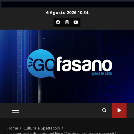
Skip
6 Agosto 2026 10:34
to
Facebook
Instagram
Youtube
content
PRIMARY
MENU
Home
Cultura e Spettacolo
La comunità educante nel libro “Storie di ordinaria necessità”