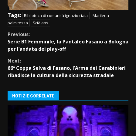
Tags:
Biblioteca di comunità ignazio ciaia
Marilena
palmitessa
Scià aps
Continue
Previous:
Serie B1 Femminile, la Pantaleo Fasano a Bologna
Reading
per l’andata dei play-off
Next:
66ª Coppa Selva di Fasano, l’Arma dei Carabinieri
ribadisce la cultura della sicurezza stradale
NOTIZIE CORRELATE