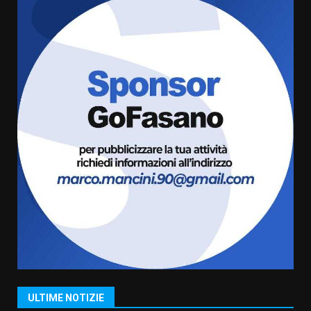
frazioni fasanesi
5 Agosto 2026 11:03
5
Residenti di Savelletri scrivono
al Prefetto: “Noi cittadini di
serie B”
5 Agosto 2026 06:15
6
A Savelletri torna la Sagra del
Pesce Spada: appuntamento a
sabato 8 agosto
5 Agosto 2026 06:10
7
Grazia Neglia, coordinatrice
cittadina di Fratelli d’Italia,
pronta a tornare in Consiglio
comunale
1
ULTIME NOTIZIE
6 Agosto 2026 08:00