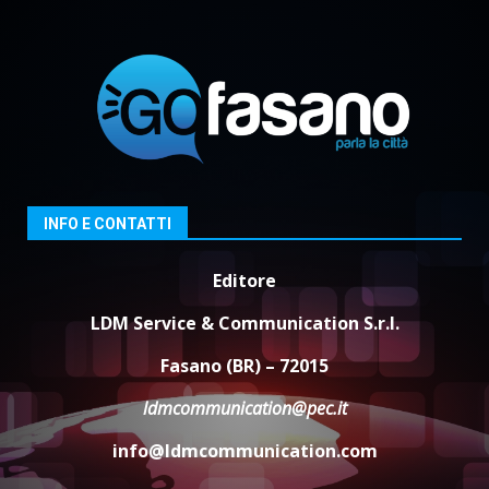
cittadinanza attiva: online
l’avviso per la gestione
condivisa della Villetta di
2
Laureto
6 Agosto 2026 06:20
La magia del Minareto e la prima
assoluta de “L’Albergo
Belvedere. Il rapimento”
6 Agosto 2026 06:15
3
INFO E CONTATTI
Editore
Serie D, l’Us Fasano è escluso
dal campionato
LDM Service & Communication S.r.l.
5 Agosto 2026 17:30
4
Fasano (BR) – 72015
ldmcommunication@pec.it
Truffatori in azione nelle
info@ldmcommunication.com
frazioni fasanesi
5 Agosto 2026 11:03