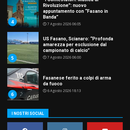
US Fasano, Scianaro: “Profonda
amarezza per esclusione dal
campionato di calcio”
7 Agosto 2026 06:00
5
Fasanese ferito a colpi di arma
da fuoco
6 Agosto 2026 18:13
6
Carta d’identità: continua il piano
di aperture straordinarie del
Comune di Fasano
6 Agosto 2026 14:16
7
La Banda Città di Fasano apre
I NOSTRI SOCIAL
ufficialmente la Festa di
Savelletri
8 Agosto 2026 11:00