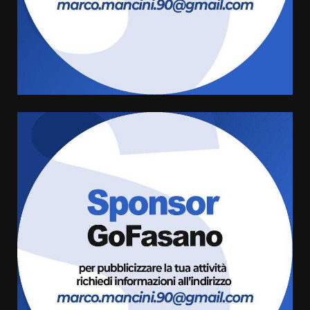
US Fasano, Scianaro: “Profonda
amarezza per esclusione dal
campionato di calcio”
7 Agosto 2026 06:00
5
Fasanese ferito a colpi di arma
da fuoco
6 Agosto 2026 18:13
6
Carta d’identità: continua il piano
di aperture straordinarie del
Comune di Fasano
6 Agosto 2026 14:16
7
La Banda Città di Fasano apre
ufficialmente la Festa di
Savelletri