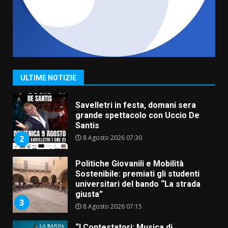
8 Agosto 2026 11:00
1
Savelletri in festa, domani sera
grande spettacolo con Uccio De
Santis
8 Agosto 2026 07:30
2
ULTIME NOTIZIE
Politiche Giovanili e Mobilità
Sostenibile: premiati gli studenti
universitari del bando “La strada
giusta”
3
8 Agosto 2026 07:15
“I Contestatori: Musica di
Rivoluzione”: nuovo
appuntamento con “Fasano in
Banda”
4
7 Agosto 2026 06:05