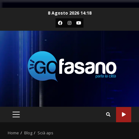
Skip
8 Agosto 2026 14:18
to
Facebook
Instagram
Youtube
content
PRIMARY
MENU
Home
Blog
Scià aps