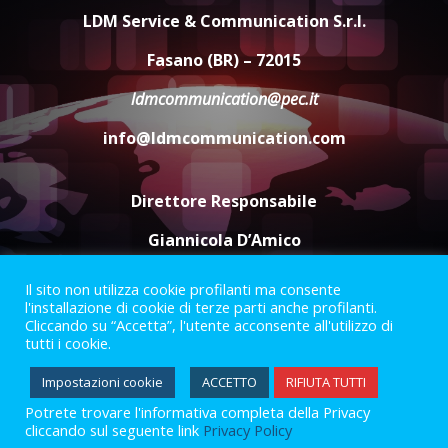
amarezza per esclusione dal
LDM Service & Communication S.r.l.
campionato di calcio”
7 Agosto 2026 06:00
5
Fasano (BR) – 72015
ldmcommunication@pec.it
info@ldmcommunication.com
Direttore Responsabile
Giannicola D’Amico
Il sito non utilizza cookie profilanti ma consente
Termini e Condizioni
Privacy Policy
l'installazione di cookie di terze parti anche profilanti.
Informazioni Legali
Cliccando su “Accetta”, l'utente acconsente all'utilizzo di
tutti i cookie.
Facebook
Instagram
Youtube
Impostazioni cookie
ACCETTO
RIFIUTA TUTTI
Potrete trovare l'informativa completa della Privacy
2023 © Gofasano
|
Powered by
Creativestudio
&
LGC
.
cliccando sul seguente link
Privacy Policy