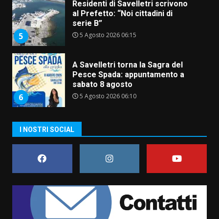
A Savelletri torna la Sagra del
Pesce Spada: appuntamento a
sabato 8 agosto
5 Agosto 2026 06:10
6
L’abusivismo giornalistico è un
pericolo
3 Agosto 2026 17:22
7
Cura dei beni comuni e
cittadinanza attiva: online
I NOSTRI SOCIAL
l’avviso per la gestione
condivisa della Villetta di
1
Laureto
6 Agosto 2026 06:20
La magia del Minareto e la prima
assoluta de “L’Albergo
Belvedere. Il rapimento”
6 Agosto 2026 06:15