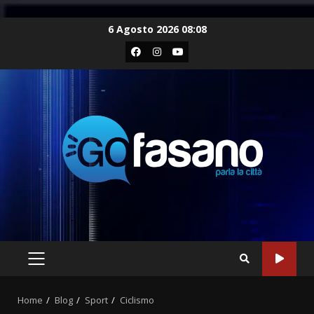
Skip
6 Agosto 2026 08:08
to
Facebook
Instagram
Youtube
content
PRIMARY
MENU
Home
Blog
Sport
Ciclismo