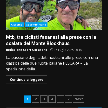
Ciclismo
Secondo Piano
Mtb, tre ciclisti fasanesi alla prese con la
scalata del Monte Blockhaus
Redazione Sport GoFasano
15 Luglio 2025 06:10
La passione degli atleti nostrani alle prese con una
classica delle due ruote italiane PESCARA – La
spedizione della...
Continua a leggere
Paginazione
1
2
3
4
…
7
Next