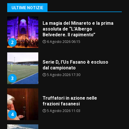
6 Agosto 2026 06:15
2
ULTIME NOTIZIE
Serie D, l’Us Fasano è escluso
dal campionato
5 Agosto 2026 17:30
3
Truffatori in azione nelle
frazioni fasanesi
5 Agosto 2026 11:03
4
Residenti di Savelletri scrivono
al Prefetto: “Noi cittadini di
serie B”
5 Agosto 2026 06:15
5