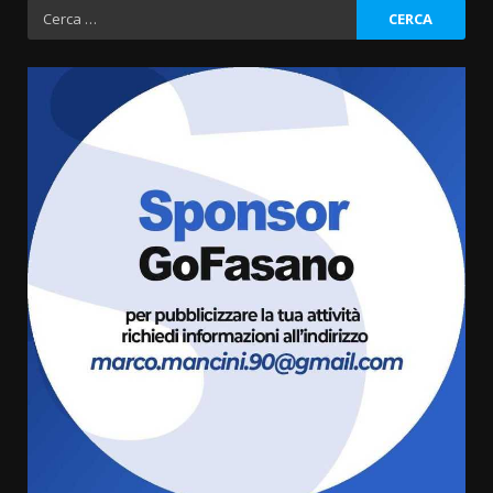
degli
Ricerca
per:
articoli
Serie D, l’Us Fasano è escluso
dal campionato
5 Agosto 2026 17:30
3
Truffatori in azione nelle
frazioni fasanesi
5 Agosto 2026 11:03
4
Residenti di Savelletri scrivono
al Prefetto: “Noi cittadini di
serie B”
5 Agosto 2026 06:15
5