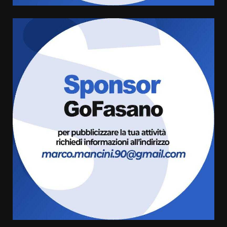
A Savelletri torna la Sagra del
Pesce Spada: appuntamento a
sabato 8 agosto
5 Agosto 2026 06:10
6
L’abusivismo giornalistico è un
pericolo
3 Agosto 2026 17:22
7
Cura dei beni comuni e
cittadinanza attiva: online
l’avviso per la gestione
condivisa della Villetta di
1
Laureto
6 Agosto 2026 06:20
La magia del Minareto e la prima
assoluta de “L’Albergo
Belvedere. Il rapimento”