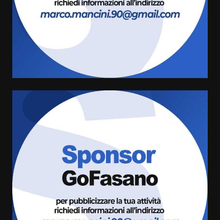
Serie D, l’Us Fasano è escluso
dal campionato
5 Agosto 2026 17:30
4
Truffatori in azione nelle
frazioni fasanesi
5 Agosto 2026 11:03
5
Residenti di Savelletri scrivono
al Prefetto: “Noi cittadini di
serie B”
5 Agosto 2026 06:15
6
A Savelletri torna la Sagra del
Pesce Spada: appuntamento a