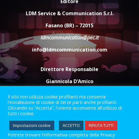
Editore
Serie D, l’Us Fasano è escluso
dal campionato
LDM Service & Communication S.r.l.
5 Agosto 2026 17:30
4
Fasano (BR) – 72015
ldmcommunication@pec.it
Truffatori in azione nelle
info@ldmcommunication.com
frazioni fasanesi
5 Agosto 2026 11:03
5
Direttore Responsabile
Giannicola D’Amico
Il sito non utilizza cookie profilanti ma consente
Termini e Condizioni
Privacy Policy
l'installazione di cookie di terze parti anche profilanti.
Informazioni Legali
Cliccando su “Accetta”, l'utente acconsente all'utilizzo di
tutti i cookie.
Facebook
Instagram
Youtube
Impostazioni cookie
ACCETTO
RIFIUTA TUTTI
Potrete trovare l'informativa completa della Privacy
2023 © Gofasano
|
Powered by
Creativestudio
&
LGC
.