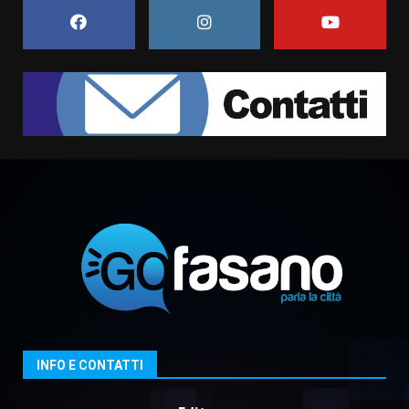
5 Agosto 2026 06:10
7
Grazia Neglia, coordinatrice
cittadina di Fratelli d’Italia,
pronta a tornare in Consiglio
comunale
1
6 Agosto 2026 08:00
Cura dei beni comuni e
cittadinanza attiva: online
l’avviso per la gestione
condivisa della Villetta di
2
Laureto
6 Agosto 2026 06:20
La magia del Minareto e la prima
assoluta de “L’Albergo
Belvedere. Il rapimento”
6 Agosto 2026 06:15
3
INFO E CONTATTI