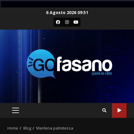
Skip
6 Agosto 2026 09:51
to
Facebook
Instagram
Youtube
content
PRIMARY
MENU
Home
Blog
Marilena palmitessa