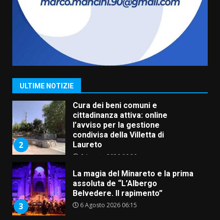
sabato 8 agosto
5 Agosto 2026 06:10
7
Grazia Neglia, coordinatrice
cittadina di Fratelli d’Italia,
pronta a tornare in Consiglio
comunale
1
ULTIME NOTIZIE
6 Agosto 2026 08:00
Cura dei beni comuni e
cittadinanza attiva: online
l’avviso per la gestione
condivisa della Villetta di
2
Laureto
6 Agosto 2026 06:20
La magia del Minareto e la prima
assoluta de “L’Albergo
Belvedere. Il rapimento”
6 Agosto 2026 06:15
3