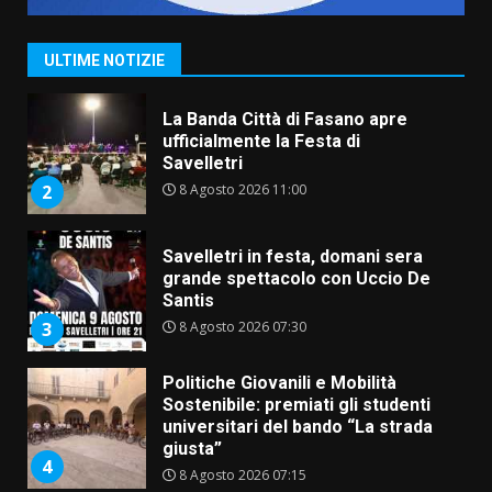
La Banda Città di Fasano apre
ufficialmente la Festa di
Savelletri
ULTIME NOTIZIE
8 Agosto 2026 11:00
2
Savelletri in festa, domani sera
grande spettacolo con Uccio De
Santis
8 Agosto 2026 07:30
3
Politiche Giovanili e Mobilità
Sostenibile: premiati gli studenti
universitari del bando “La strada
giusta”
4
8 Agosto 2026 07:15
“I Contestatori: Musica di
Rivoluzione”: nuovo
appuntamento con “Fasano in
Banda”
5