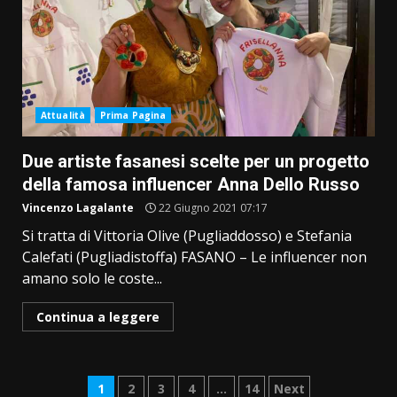
Attualità
Prima Pagina
Due artiste fasanesi scelte per un progetto
della famosa influencer Anna Dello Russo
Vincenzo Lagalante
22 Giugno 2021 07:17
Si tratta di Vittoria Olive (Pugliaddosso) e Stefania
Calefati (Pugliadistoffa) FASANO – Le influencer non
amano solo le coste...
Continua a leggere
Paginazione
1
2
3
4
…
14
Next