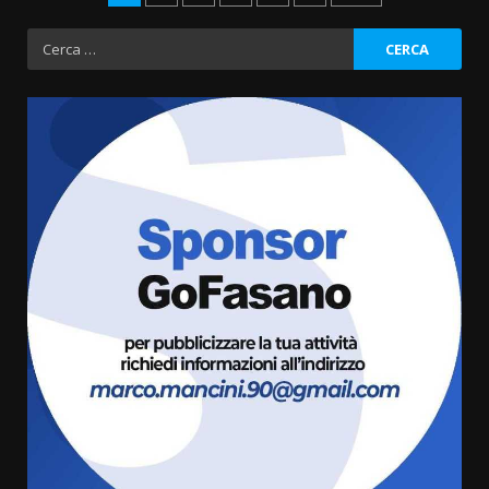
degli
Ricerca
per:
articoli
Savelletri in festa, domani sera
grande spettacolo con Uccio De
Santis
8 Agosto 2026 07:30
3
Politiche Giovanili e Mobilità
Sostenibile: premiati gli studenti
universitari del bando “La strada
giusta”
4
8 Agosto 2026 07:15
“I Contestatori: Musica di
Rivoluzione”: nuovo
appuntamento con “Fasano in
Banda”