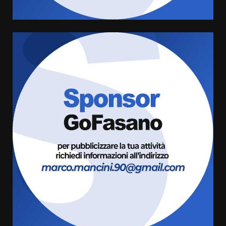
5
7 Agosto 2026 06:05
US Fasano, Scianaro: “Profonda
amarezza per esclusione dal
campionato di calcio”
7 Agosto 2026 06:00
6
Fasanese ferito a colpi di arma
da fuoco
6 Agosto 2026 18:13
7
Serie D, l’Us Fasano non molla e
conferma di voler ricorrere per
ottenere l’iscrizione
8 Agosto 2026 19:55
1