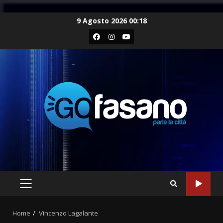
Skip
9 Agosto 2026 00:18
to
Facebook
Instagram
Youtube
content
PRIMARY
MENU
Home
Vincenzo Lagalante