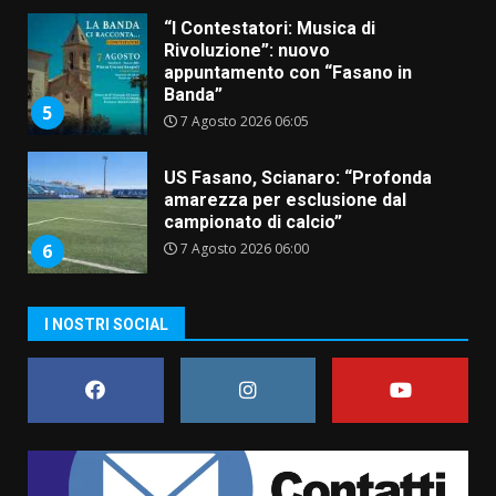
7 Agosto 2026 06:05
US Fasano, Scianaro: “Profonda
amarezza per esclusione dal
campionato di calcio”
7 Agosto 2026 06:00
6
Fasanese ferito a colpi di arma
da fuoco
6 Agosto 2026 18:13
7
I NOSTRI SOCIAL
Serie D, l’Us Fasano non molla e
conferma di voler ricorrere per
ottenere l’iscrizione
8 Agosto 2026 19:55
1
La Banda Città di Fasano apre
ufficialmente la Festa di