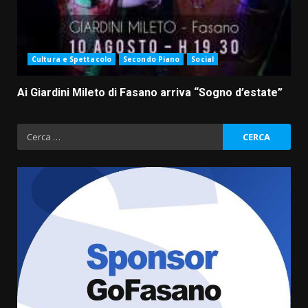
Cultura e Spettacolo
Secondo Piano
Social
Ai Giardini Mileto di Fasano arriva “Sogno d’estate”
Ricerca
per:
Savelletri in festa, domani sera
grande spettacolo con Uccio De
Santis
8 Agosto 2026 07:30
3
Politiche Giovanili e Mobilità
Sostenibile: premiati gli studenti
universitari del bando “La strada