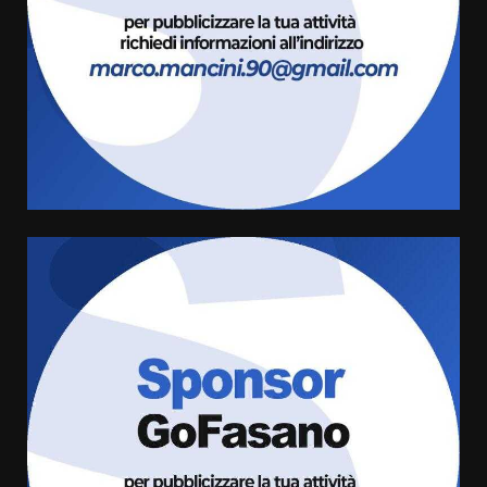
giusta”
4
8 Agosto 2026 07:15
“I Contestatori: Musica di
Rivoluzione”: nuovo
appuntamento con “Fasano in
Banda”
5
7 Agosto 2026 06:05
US Fasano, Scianaro: “Profonda
amarezza per esclusione dal
campionato di calcio”
7 Agosto 2026 06:00
6
Fasanese ferito a colpi di arma
da fuoco
6 Agosto 2026 18:13
7