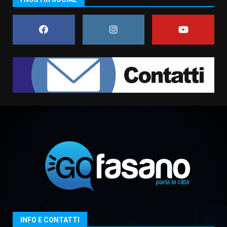
conferma di voler ricorrere per
ottenere l’iscrizione
8 Agosto 2026 19:55
1
La Banda Città di Fasano apre
ufficialmente la Festa di
Savelletri
8 Agosto 2026 11:00
2
Savelletri in festa, domani sera
grande spettacolo con Uccio De
Santis
8 Agosto 2026 07:30
3
Politiche Giovanili e Mobilità
Sostenibile: premiati gli studenti
universitari del bando “La strada
giusta”
4
INFO E CONTATTI
8 Agosto 2026 07:15