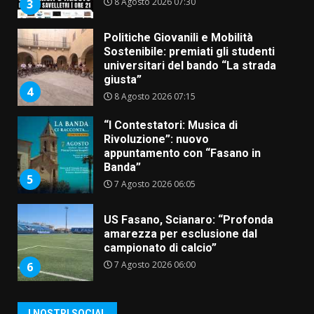
4
8 Agosto 2026 07:15
“I Contestatori: Musica di
Rivoluzione”: nuovo
appuntamento con “Fasano in
Banda”
5
7 Agosto 2026 06:05
US Fasano, Scianaro: “Profonda
amarezza per esclusione dal
campionato di calcio”
7 Agosto 2026 06:00
6
Fasanese ferito a colpi di arma
da fuoco
6 Agosto 2026 18:13
7
Serie D, l’Us Fasano non molla e
I NOSTRI SOCIAL