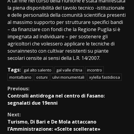
A tal fine nel corso della riunione è stata manifestata
la piena disponibilità del tavolo tecnico -istituzionale
e delle personalità della comunità scientifica presenti
al massimo supporto per strutturare specifici bandi
– da finanziare con fondi che la Regione Puglia si è
impegnata ad individuare – per sostenere gli
agricoltori che volessero applicare le tecniche di
sovrainnesto con cultivar resistenti su piante
secolari censite ai sensi della L.R. 14/2007.
Tags:
gal alto salento
gal valle d'itria
incontro
montalbano
ostuni
ulivi monumentali
xylella fastidiosa
Continue
Previous:
Controlli antidroga nel centro di Fasano:
Reading
segnalati due 19enni
Next:
Turismo, Di Bari e De Mola attaccano
l’Amministrazione: «Scelte scellerate»