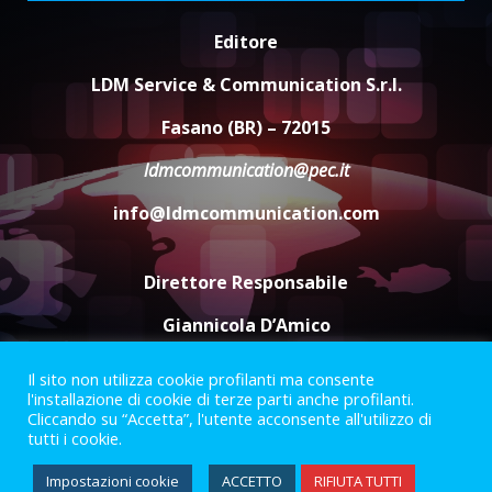
“I Contestatori: Musica di
Editore
Rivoluzione”: nuovo
appuntamento con “Fasano in
LDM Service & Communication S.r.l.
Banda”
5
Fasano (BR) – 72015
7 Agosto 2026 06:05
ldmcommunication@pec.it
info@ldmcommunication.com
Direttore Responsabile
Giannicola D’Amico
Il sito non utilizza cookie profilanti ma consente
Termini e Condizioni
Privacy Policy
l'installazione di cookie di terze parti anche profilanti.
Informazioni Legali
Cliccando su “Accetta”, l'utente acconsente all'utilizzo di
tutti i cookie.
Facebook
Instagram
Youtube
Impostazioni cookie
ACCETTO
RIFIUTA TUTTI