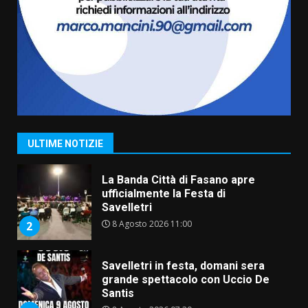
Serie D, l’Us Fasano non molla e
conferma di voler ricorrere per
ottenere l’iscrizione
8 Agosto 2026 19:55
1
La Banda Città di Fasano apre
ufficialmente la Festa di
Savelletri
8 Agosto 2026 11:00
2
ULTIME NOTIZIE
Savelletri in festa, domani sera
grande spettacolo con Uccio De
Santis
8 Agosto 2026 07:30
3
Politiche Giovanili e Mobilità
Sostenibile: premiati gli studenti
universitari del bando “La strada
giusta”