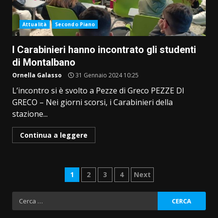
Attualità
Secondo Piano
I Carabinieri hanno incontrato gli studenti
di Montalbano
Ornella Galasso
31 Gennaio 2024 10:25
L’incontro si è svolto a Pezze di Greco PEZZE DI
GRECO – Nei giorni scorsi, i Carabinieri della
stazione...
Continua a leggere
Paginazione
1
2
3
4
Next
degli
Ricerca
per:
articoli