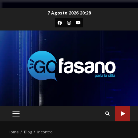
Skip
7 Agosto 2026 20:28
to
Facebook
Instagram
Youtube
content
PRIMARY
MENU
Home
Blog
incontro