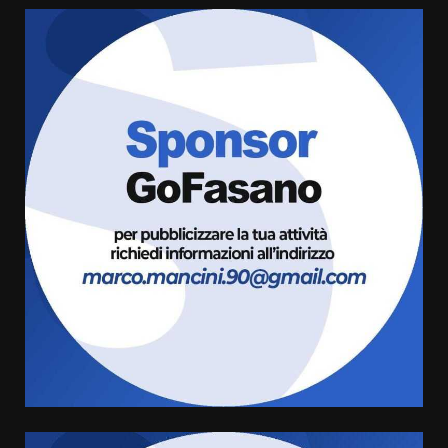
Fasanese ferito a colpi di arma
da fuoco
6 Agosto 2026 18:13
3
Carta d’identità: continua il piano
di aperture straordinarie del
Comune di Fasano
6 Agosto 2026 14:16
4
Grazia Neglia, coordinatrice
cittadina di Fratelli d’Italia,
pronta a tornare in Consiglio
comunale
5
6 Agosto 2026 08:00
Cura dei beni comuni e
cittadinanza attiva: online