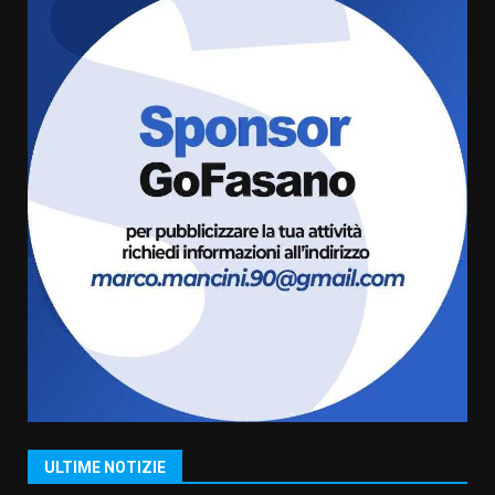
l’avviso per la gestione
condivisa della Villetta di
6
Laureto
6 Agosto 2026 06:20
La magia del Minareto e la prima
assoluta de “L’Albergo
Belvedere. Il rapimento”
6 Agosto 2026 06:15
7
“I Contestatori: Musica di
Rivoluzione”: nuovo
appuntamento con “Fasano in
Banda”
1
7 Agosto 2026 06:05
US Fasano, Scianaro: “Profonda
amarezza per esclusione dal
campionato di calcio”
7 Agosto 2026 06:00
2
ULTIME NOTIZIE