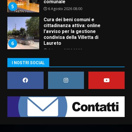
condivisa della Villetta di
6
Laureto
6 Agosto 2026 06:20
La magia del Minareto e la prima
assoluta de “L’Albergo
Belvedere. Il rapimento”
6 Agosto 2026 06:15
7
“I Contestatori: Musica di
I NOSTRI SOCIAL
Rivoluzione”: nuovo
appuntamento con “Fasano in
Banda”
1
7 Agosto 2026 06:05
US Fasano, Scianaro: “Profonda
amarezza per esclusione dal
campionato di calcio”
7 Agosto 2026 06:00
2