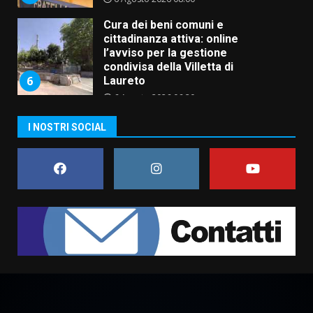
Cura dei beni comuni e
cittadinanza attiva: online
l’avviso per la gestione
condivisa della Villetta di
6
Laureto
6 Agosto 2026 06:20
La magia del Minareto e la prima
I NOSTRI SOCIAL
assoluta de “L’Albergo
Belvedere. Il rapimento”
6 Agosto 2026 06:15
7
“I Contestatori: Musica di
Rivoluzione”: nuovo
appuntamento con “Fasano in
Banda”
1
7 Agosto 2026 06:05
US Fasano, Scianaro: “Profonda
amarezza per esclusione dal