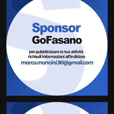
Fasanese ferito a colpi di arma
da fuoco
6 Agosto 2026 18:13
3
Carta d’identità: continua il piano
di aperture straordinarie del
Comune di Fasano
6 Agosto 2026 14:16
4
Grazia Neglia, coordinatrice
cittadina di Fratelli d’Italia,
pronta a tornare in Consiglio
comunale