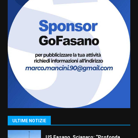
5
6 Agosto 2026 08:00
Cura dei beni comuni e
cittadinanza attiva: online
l’avviso per la gestione
condivisa della Villetta di
6
Laureto
6 Agosto 2026 06:20
La magia del Minareto e la prima
assoluta de “L’Albergo
Belvedere. Il rapimento”
6 Agosto 2026 06:15
7
“I Contestatori: Musica di
Rivoluzione”: nuovo
appuntamento con “Fasano in
Banda”
1
ULTIME NOTIZIE
7 Agosto 2026 06:05
US Fasano, Scianaro: “Profonda