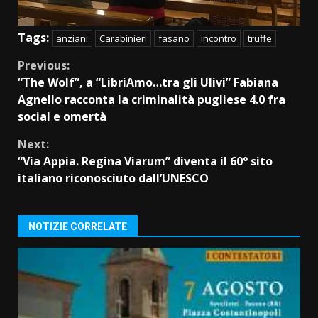
Tags:
anziani
Carabinieri
fasano
incontro
truffe
Continue
Previous:
“The Wolf”, a “LibriAmo…tra gli Ulivi” Fabiana
Reading
Agnello racconta la criminalità pugliese 4.0 fra
social e omertà
Next:
“Via Appia. Regina Viarum” diventa il 60° sito
italiano riconosciuto dall’UNESCO
NOTIZIE CORRELATE