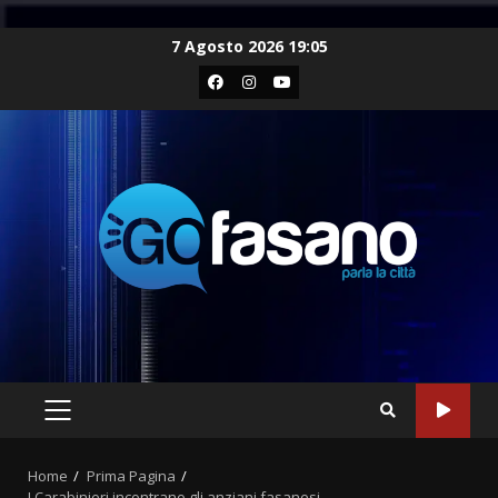
Skip
7 Agosto 2026 19:05
to
Facebook
Instagram
Youtube
content
PRIMARY
MENU
Home
Prima Pagina
I Carabinieri incontrano gli anziani fasanesi