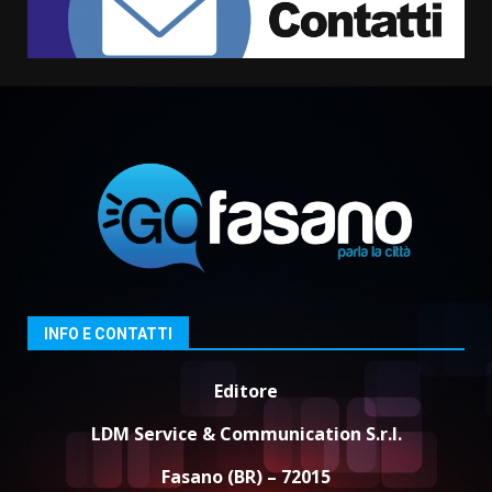
universitari del bando “La strada
giusta”
2
8 Agosto 2026 07:15
“I Contestatori: Musica di
Rivoluzione”: nuovo
appuntamento con “Fasano in
Banda”
3
7 Agosto 2026 06:05
US Fasano, Scianaro: “Profonda
amarezza per esclusione dal
campionato di calcio”
7 Agosto 2026 06:00
4
INFO E CONTATTI
Editore
Fasanese ferito a colpi di arma
da fuoco
LDM Service & Communication S.r.l.
6 Agosto 2026 18:13
5
Fasano (BR) – 72015