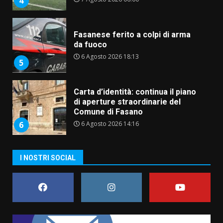
5
Carta d’identità: continua il piano
di aperture straordinarie del
Comune di Fasano
6 Agosto 2026 14:16
6
Grazia Neglia, coordinatrice
cittadina di Fratelli d’Italia,
pronta a tornare in Consiglio
comunale
7
6 Agosto 2026 08:00
Savelletri in festa, domani sera
I NOSTRI SOCIAL
grande spettacolo con Uccio De
Santis
8 Agosto 2026 07:30
1
Politiche Giovanili e Mobilità
Sostenibile: premiati gli studenti