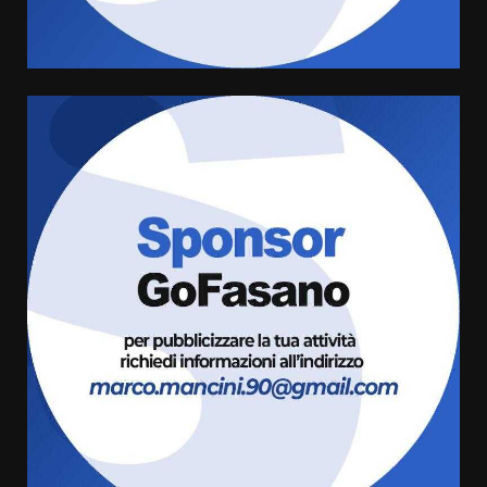
6 Agosto 2026 18:13
5
Carta d’identità: continua il piano
di aperture straordinarie del
Comune di Fasano
6 Agosto 2026 14:16
6
Grazia Neglia, coordinatrice
cittadina di Fratelli d’Italia,
pronta a tornare in Consiglio
comunale
7
6 Agosto 2026 08:00
Savelletri in festa, domani sera
grande spettacolo con Uccio De
Santis
8 Agosto 2026 07:30
1
Politiche Giovanili e Mobilità