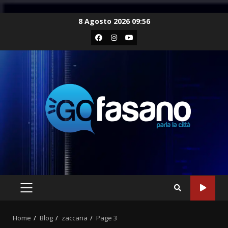
Skip
8 Agosto 2026 09:56
to
Facebook
Instagram
Youtube
content
PRIMARY
MENU
Home
Blog
zaccaria
Page 3