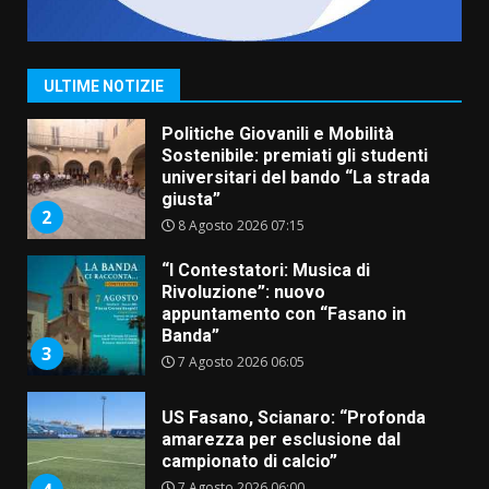
Sostenibile: premiati gli studenti
universitari del bando “La strada
giusta”
2
ULTIME NOTIZIE
8 Agosto 2026 07:15
“I Contestatori: Musica di
Rivoluzione”: nuovo
appuntamento con “Fasano in
Banda”
3
7 Agosto 2026 06:05
US Fasano, Scianaro: “Profonda
amarezza per esclusione dal
campionato di calcio”
7 Agosto 2026 06:00
4
Fasanese ferito a colpi di arma
da fuoco
6 Agosto 2026 18:13