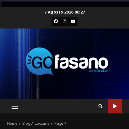
Skip
7 Agosto 2026 06:27
to
Facebook
Instagram
Youtube
content
PRIMARY
MENU
Home
Blog
zaccaria
Page 4