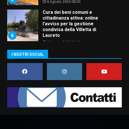
6 Agosto 2026 08:00
Cura dei beni comuni e
cittadinanza attiva: online
l’avviso per la gestione
condivisa della Villetta di
6
Laureto
6 Agosto 2026 06:20
La magia del Minareto e la prima
I NOSTRI SOCIAL
assoluta de “L’Albergo
Belvedere. Il rapimento”
6 Agosto 2026 06:15
7
“I Contestatori: Musica di
Rivoluzione”: nuovo
appuntamento con “Fasano in
Banda”
1
7 Agosto 2026 06:05
US Fasano, Scianaro: “Profonda