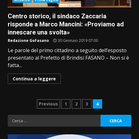
Attualità
Prima Pagina
Centro storico, il sindaco Zaccaria
risponde a Marco Mancini: «Proviamo ad
innescare una svolta»
Redazione GoFasano
30 Gennaio 2019 07:00
Le parole del primo cittadino a seguito dell’esposto
presentato al Prefetto di Brindisi FASANO – Non si è
fatta...
Continua a leggere
Paginazione
Previous
1
2
3
4
degli
Ricerca
per:
articoli