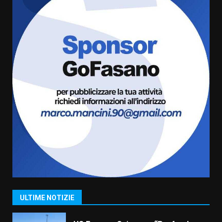
comunale
5
6 Agosto 2026 08:00
Cura dei beni comuni e
cittadinanza attiva: online
l’avviso per la gestione
condivisa della Villetta di
6
Laureto
6 Agosto 2026 06:20
La magia del Minareto e la prima
assoluta de “L’Albergo
Belvedere. Il rapimento”
6 Agosto 2026 06:15
7
“I Contestatori: Musica di
Rivoluzione”: nuovo
appuntamento con “Fasano in
Banda”
1
ULTIME NOTIZIE
7 Agosto 2026 06:05