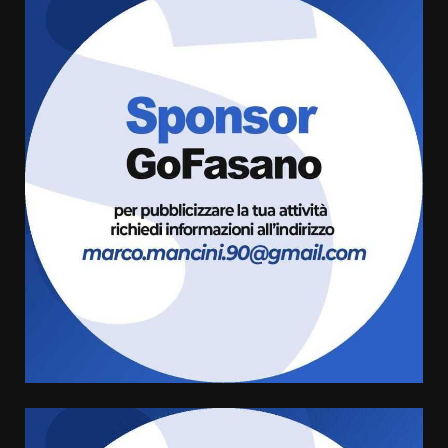
Fasanese ferito a colpi di arma
da fuoco
6 Agosto 2026 18:13
3
Carta d’identità: continua il piano
di aperture straordinarie del
Comune di Fasano
6 Agosto 2026 14:16
4
Grazia Neglia, coordinatrice
cittadina di Fratelli d’Italia,
pronta a tornare in Consiglio