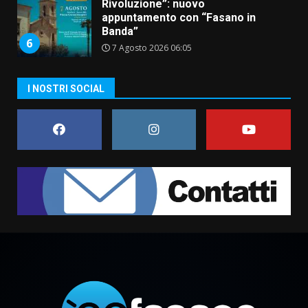
Rivoluzione”: nuovo
appuntamento con “Fasano in
Banda”
6
7 Agosto 2026 06:05
US Fasano, Scianaro: “Profonda
I NOSTRI SOCIAL
amarezza per esclusione dal
campionato di calcio”
7 Agosto 2026 06:00
7
Grande successo per la “Sagra
del Pesce Spada” a Savelletri
9 Agosto 2026 07:32
1
Serie D, l’Us Fasano non molla e
conferma di voler ricorrere per
ottenere l’iscrizione
8 Agosto 2026 19:55
2