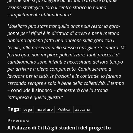
perché non si fa spiegare da Scianaro in base a quale
visione strategica, loro il centro storico lo hanno
completamente abbandonato?
Maiellaro può stare tranquillo anche sul resto: la gara-
ponte per i rifiuti è in dirittura di arrivo e per il metano
abbiamo appena fatto una riunione sulla gara con i
tecnici, alla presenza dello stesso consigliere Scianaro. Mi
fermo qua: non mi piace polemizzare, tanti processi di
cambiamento sono iniziati e necessitano del loro tempo
per arrivare a pieno compimento. Continueremo a
lavorare per la città, le frazioni e le contrade, lo faremo
cercando sempre e solo il bene della collettività. Il tempo
–
conclude il sindaco
– dimostrerà che la strada
intrapresa è quella giusta.”
Tags:
Lega
maellaro
Politica
zaccaria
Continue
Previous:
A Palazzo di Città gli studenti del progetto