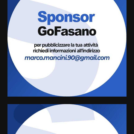
La Banda Città di Fasano apre
ufficialmente la Festa di
Savelletri
8 Agosto 2026 11:00
3
Savelletri in festa, domani sera
grande spettacolo con Uccio De
Santis
8 Agosto 2026 07:30
4
Politiche Giovanili e Mobilità
Sostenibile: premiati gli studenti
universitari del bando “La strada
giusta”
5
8 Agosto 2026 07:15