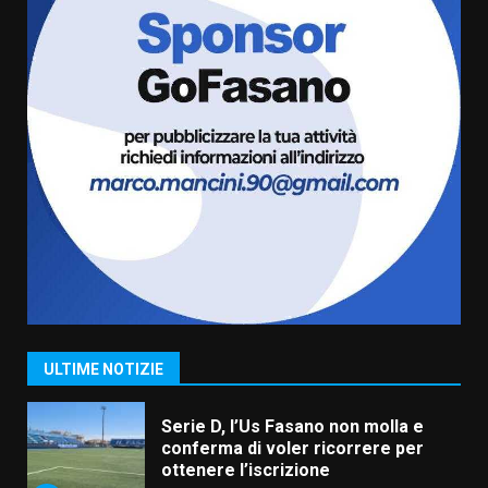
“I Contestatori: Musica di
Rivoluzione”: nuovo
appuntamento con “Fasano in
Banda”
6
7 Agosto 2026 06:05
US Fasano, Scianaro: “Profonda
amarezza per esclusione dal
campionato di calcio”
7 Agosto 2026 06:00
7
Grande successo per la “Sagra
del Pesce Spada” a Savelletri
9 Agosto 2026 07:32
1
ULTIME NOTIZIE
Serie D, l’Us Fasano non molla e
conferma di voler ricorrere per
ottenere l’iscrizione