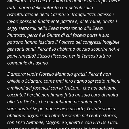
Maiellaro lo sa che c’è voluto un anno e mezzo per avere
tutti i pareri delle autorità competenti sulla
ristrutturazione della Casina? Si tranquillizzi: adesso i
lavori possono finalmente partire e, al termine, anche i
seggi elettorali della Selva torneranno alla Selva.
Piuttosto, perché le Giunte di cui faceva parte il suo
patrono hanno lasciato il Palazzo dei congressi inagibile
per tanti anni? Perché lo abbiamo dovuto scoprire noi, e
porvi rimedio? Stesso discorso per la Tensostruttura
comunale di Fasano.
E ancora: vuole Fiorella Mannoia gratis? Perché non
chiede a Scianaro come mai loro hanno sprecato milioni
e milioni dei fasanesi con la Tri.Com., che noi abbiamo
cacciato? Perché non hanno fatto un solo euro di multa
alla Tra.De.Co., che noi abbiamo pesantemente
sanzionato? Se poi non se ne è accorto, l’estate scorsa
abbiamo organizzato altre tre serate nel centro storico,
con Enzo Avitabile, Magoni e Spinetti e con Erri De Luca: