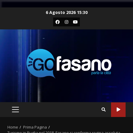
Skip
6 Agosto 2026 15:30
to
Facebook
Instagram
Youtube
content
PRIMARY
MENU
Home
Prima Pagina
Turismo in Puglia nel 2018, Fasano si conferma regina assoluta