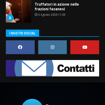
Truffatori in azione nelle
frazioni fasanesi
5 Agosto 2026 11:03
6
Residenti di Savelletri scrivono
I NOSTRI SOCIAL
al Prefetto: “Noi cittadini di
serie B”
5 Agosto 2026 06:15
7
Carta d’identità: continua il piano
di aperture straordinarie del
Comune di Fasano
6 Agosto 2026 14:16
1
Grazia Neglia, coordinatrice
cittadina di Fratelli d’Italia,
pronta a tornare in Consiglio
comunale