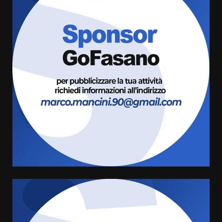
Cura dei beni comuni e
cittadinanza attiva: online
l’avviso per la gestione
condivisa della Villetta di
3
Laureto
6 Agosto 2026 06:20
La magia del Minareto e la prima
assoluta de “L’Albergo
Belvedere. Il rapimento”
6 Agosto 2026 06:15
4
Serie D, l’Us Fasano è escluso
dal campionato
5 Agosto 2026 17:30
5