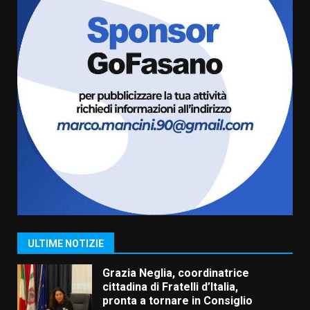
Truffatori in azione nelle
frazioni fasanesi
5 Agosto 2026 11:03
6
Residenti di Savelletri scrivono
al Prefetto: “Noi cittadini di
serie B”
5 Agosto 2026 06:15
7
Carta d’identità: continua il piano
di aperture straordinarie del
Comune di Fasano
6 Agosto 2026 14:16
1
ULTIME NOTIZIE
Grazia Neglia, coordinatrice
cittadina di Fratelli d’Italia,
pronta a tornare in Consiglio