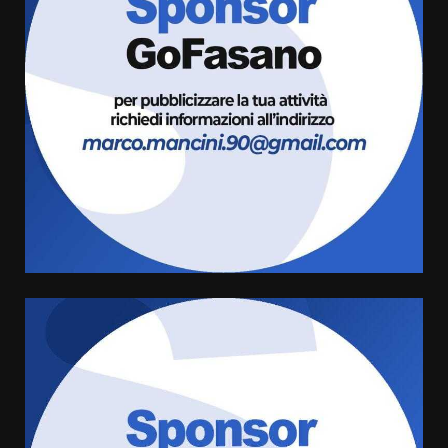
La magia del Minareto e la prima
assoluta de “L’Albergo
Belvedere. Il rapimento”
6 Agosto 2026 06:15
3
Serie D, l’Us Fasano è escluso
dal campionato
5 Agosto 2026 17:30
4
Truffatori in azione nelle
frazioni fasanesi
5 Agosto 2026 11:03
5
Residenti di Savelletri scrivono
al Prefetto: “Noi cittadini di