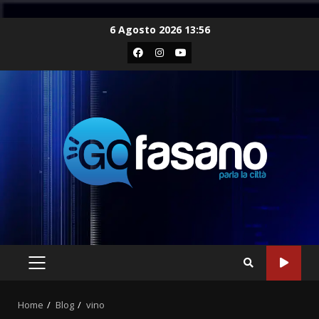
Skip
6 Agosto 2026 13:56
to
Facebook
Instagram
Youtube
content
PRIMARY
MENU
Home
Blog
vino