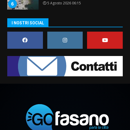
5 Agosto 2026 06:15
6
A Savelletri torna la Sagra del
I NOSTRI SOCIAL
Pesce Spada: appuntamento a
sabato 8 agosto
5 Agosto 2026 06:10
7
Grazia Neglia, coordinatrice
cittadina di Fratelli d’Italia,
pronta a tornare in Consiglio
comunale
1
6 Agosto 2026 08:00
Cura dei beni comuni e
cittadinanza attiva: online
l’avviso per la gestione
condivisa della Villetta di
2
Laureto
6 Agosto 2026 06:20
La magia del Minareto e la prima