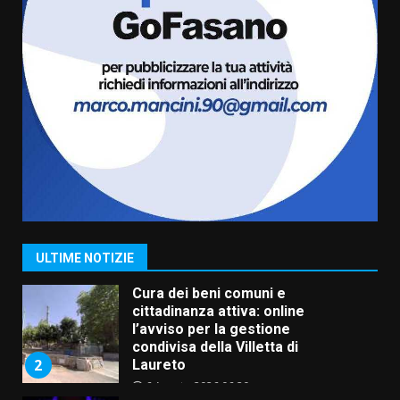
serie B”
5 Agosto 2026 06:15
6
A Savelletri torna la Sagra del
Pesce Spada: appuntamento a
sabato 8 agosto
5 Agosto 2026 06:10
7
Grazia Neglia, coordinatrice
cittadina di Fratelli d’Italia,
pronta a tornare in Consiglio
comunale
1
ULTIME NOTIZIE
6 Agosto 2026 08:00
Cura dei beni comuni e
cittadinanza attiva: online
l’avviso per la gestione
condivisa della Villetta di
2
Laureto
6 Agosto 2026 06:20