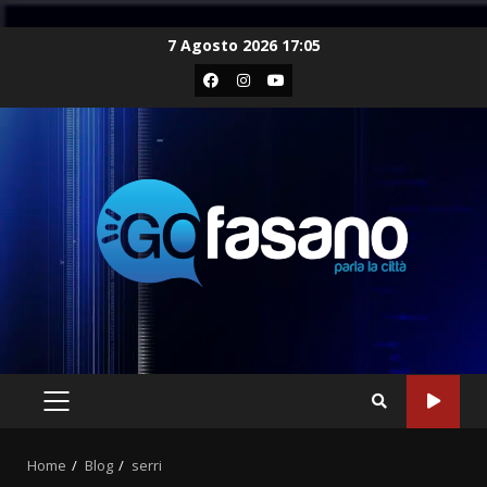
Skip
7 Agosto 2026 17:05
to
Facebook
Instagram
Youtube
content
PRIMARY
MENU
Home
Blog
serri