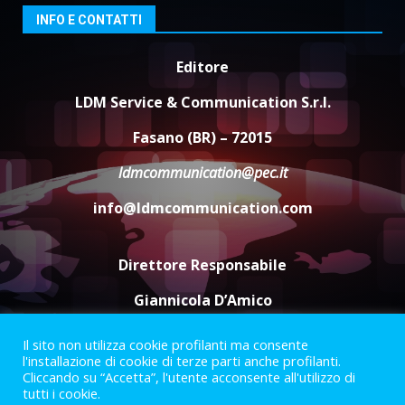
6 Agosto 2026 18:13
3
INFO E CONTATTI
Editore
Carta d’identità: continua il piano
di aperture straordinarie del
LDM Service & Communication S.r.l.
Comune di Fasano
6 Agosto 2026 14:16
4
Fasano (BR) – 72015
ldmcommunication@pec.it
Grazia Neglia, coordinatrice
cittadina di Fratelli d’Italia,
info@ldmcommunication.com
pronta a tornare in Consiglio
comunale
5
6 Agosto 2026 08:00
Direttore Responsabile
Giannicola D’Amico
Il sito non utilizza cookie profilanti ma consente
Termini e Condizioni
Privacy Policy
l'installazione di cookie di terze parti anche profilanti.
Informazioni Legali
Cliccando su “Accetta”, l'utente acconsente all'utilizzo di
tutti i cookie.