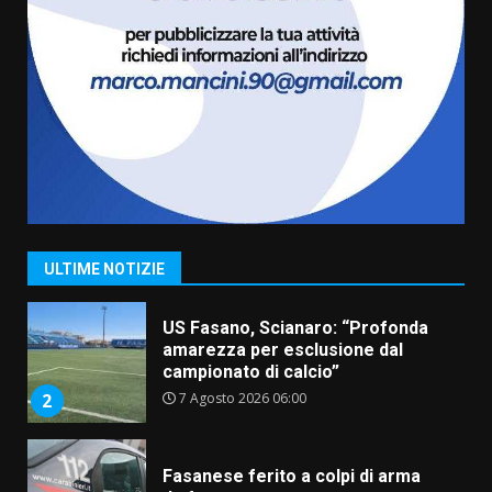
6 Agosto 2026 06:20
La magia del Minareto e la prima
assoluta de “L’Albergo
Belvedere. Il rapimento”
6 Agosto 2026 06:15
7
“I Contestatori: Musica di
Rivoluzione”: nuovo
appuntamento con “Fasano in
Banda”
1
ULTIME NOTIZIE
7 Agosto 2026 06:05
US Fasano, Scianaro: “Profonda
amarezza per esclusione dal
campionato di calcio”
7 Agosto 2026 06:00
2
Fasanese ferito a colpi di arma