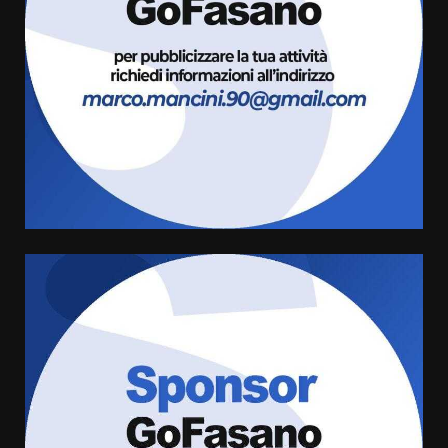
Fasanese ferito a colpi di arma
da fuoco
6 Agosto 2026 18:13
3
Carta d’identità: continua il piano
di aperture straordinarie del
Comune di Fasano
6 Agosto 2026 14:16
4
Grazia Neglia, coordinatrice
cittadina di Fratelli d’Italia,
pronta a tornare in Consiglio
comunale
5
6 Agosto 2026 08:00
Cura dei beni comuni e
cittadinanza attiva: online
l’avviso per la gestione
condivisa della Villetta di
6
Laureto