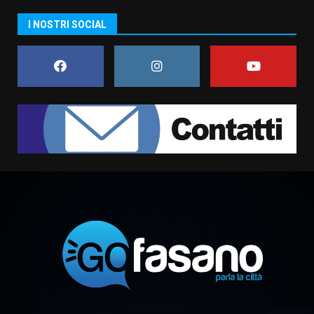
La magia del Minareto e la prima
I NOSTRI SOCIAL
assoluta de “L’Albergo
Belvedere. Il rapimento”
6 Agosto 2026 06:15
7
“I Contestatori: Musica di
Rivoluzione”: nuovo
appuntamento con “Fasano in
Banda”
1
7 Agosto 2026 06:05
US Fasano, Scianaro: “Profonda
amarezza per esclusione dal
campionato di calcio”
7 Agosto 2026 06:00
2
Fasanese ferito a colpi di arma
da fuoco