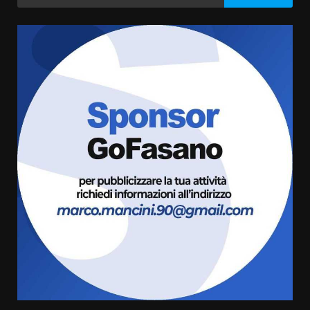
per:
articoli
Grazia Neglia, coordinatrice
cittadina di Fratelli d’Italia,
pronta a tornare in Consiglio
comunale
3
6 Agosto 2026 08:00
Cura dei beni comuni e
cittadinanza attiva: online
l’avviso per la gestione
condivisa della Villetta di
4
Laureto
6 Agosto 2026 06:20
La magia del Minareto e la prima