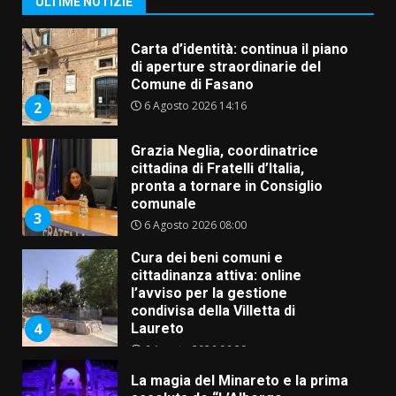
ULTIME NOTIZIE
Carta d’identità: continua il piano
di aperture straordinarie del
Comune di Fasano
6 Agosto 2026 14:16
2
Grazia Neglia, coordinatrice
cittadina di Fratelli d’Italia,
pronta a tornare in Consiglio
comunale
3
6 Agosto 2026 08:00
Cura dei beni comuni e
cittadinanza attiva: online
l’avviso per la gestione
condivisa della Villetta di
4
Laureto
6 Agosto 2026 06:20
La magia del Minareto e la prima
assoluta de “L’Albergo