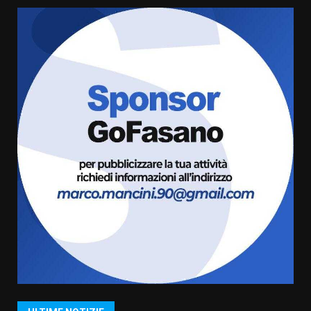
assoluta de “L’Albergo
Belvedere. Il rapimento”
6 Agosto 2026 06:15
5
Serie D, l’Us Fasano è escluso
dal campionato
5 Agosto 2026 17:30
6
Truffatori in azione nelle
frazioni fasanesi
5 Agosto 2026 11:03
7
Fasanese ferito a colpi di arma
da fuoco
6 Agosto 2026 18:13
1