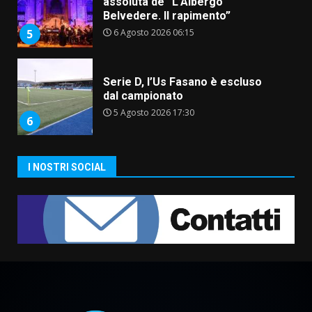
Belvedere. Il rapimento”
6 Agosto 2026 06:15
5
Serie D, l’Us Fasano è escluso
dal campionato
5 Agosto 2026 17:30
6
Truffatori in azione nelle
I NOSTRI SOCIAL
frazioni fasanesi
5 Agosto 2026 11:03
7
Fasanese ferito a colpi di arma
da fuoco
6 Agosto 2026 18:13
1