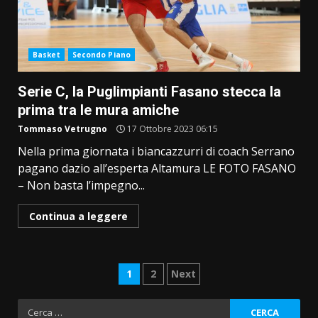
Basket
Secondo Piano
Serie C, la Puglimpianti Fasano stecca la
prima tra le mura amiche
Tommaso Vetrugno
17 Ottobre 2023 06:15
Nella prima giornata i biancazzurri di coach Serrano
pagano dazio all’esperta Altamura LE FOTO FASANO
– Non basta l’impegno...
Continua a leggere
Paginazione
1
2
Next
degli
Ricerca