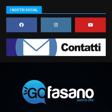
“I Contestatori: Musica di
I NOSTRI SOCIAL
Rivoluzione”: nuovo
appuntamento con “Fasano in
Banda”
1
7 Agosto 2026 06:05
US Fasano, Scianaro: “Profonda
amarezza per esclusione dal
campionato di calcio”
7 Agosto 2026 06:00
2
Fasanese ferito a colpi di arma
da fuoco
6 Agosto 2026 18:13
3
Carta d’identità: continua il piano
di aperture straordinarie del
Comune di Fasano