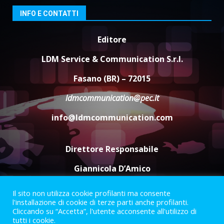
6 Agosto 2026 14:16
4
INFO E CONTATTI
Grazia Neglia, coordinatrice
Editore
cittadina di Fratelli d’Italia,
pronta a tornare in Consiglio
LDM Service & Communication S.r.l.
comunale
5
Fasano (BR) – 72015
6 Agosto 2026 08:00
ldmcommunication@pec.it
info@ldmcommunication.com
Direttore Responsabile
Giannicola D’Amico
Il sito non utilizza cookie profilanti ma consente
Termini e Condizioni
Privacy Policy
l'installazione di cookie di terze parti anche profilanti.
Informazioni Legali
Cliccando su “Accetta”, l'utente acconsente all'utilizzo di
tutti i cookie.