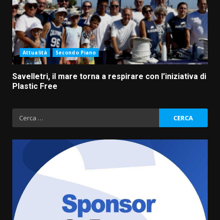
Attualità
Secondo Piano
Savelletri, il mare torna a respirare con l’iniziativa di
Plastic Free
Ricerca
per:
Fasanese ferito a colpi di arma
da fuoco
6 Agosto 2026 18:13
3