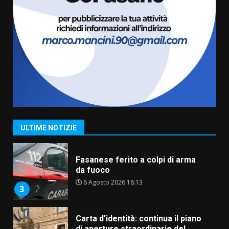
“I Contestatori: Musica di
Rivoluzione”: nuovo
appuntamento con “Fasano in
Banda”
1
7 Agosto 2026 06:05
US Fasano, Scianaro: “Profonda
amarezza per esclusione dal
campionato di calcio”
7 Agosto 2026 06:00
2
ULTIME NOTIZIE
Fasanese ferito a colpi di arma
da fuoco
6 Agosto 2026 18:13
3
Carta d’identità: continua il piano
di aperture straordinarie del