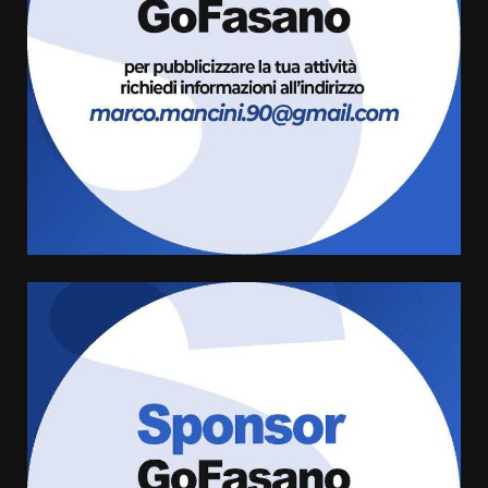
Carta d’identità: continua il piano
di aperture straordinarie del
Comune di Fasano
6 Agosto 2026 14:16
4
Grazia Neglia, coordinatrice
cittadina di Fratelli d’Italia,
pronta a tornare in Consiglio
comunale
5
6 Agosto 2026 08:00
Cura dei beni comuni e
cittadinanza attiva: online
l’avviso per la gestione
condivisa della Villetta di
6
Laureto
6 Agosto 2026 06:20
La magia del Minareto e la prima
assoluta de “L’Albergo
Belvedere. Il rapimento”
6 Agosto 2026 06:15
7