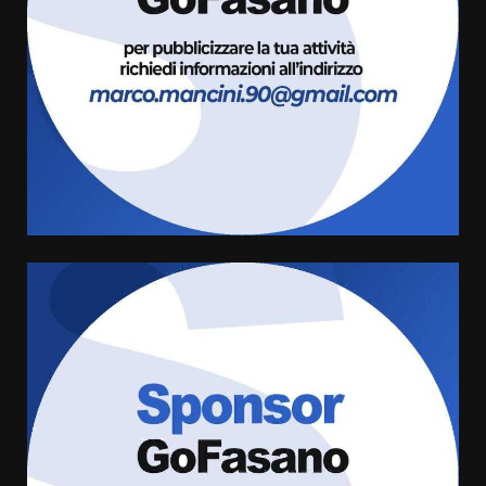
l’avviso per la gestione
condivisa della Villetta di
4
Laureto
6 Agosto 2026 06:20
La magia del Minareto e la prima
assoluta de “L’Albergo
Belvedere. Il rapimento”
6 Agosto 2026 06:15
5
Serie D, l’Us Fasano è escluso
dal campionato
5 Agosto 2026 17:30
6
Truffatori in azione nelle
frazioni fasanesi
5 Agosto 2026 11:03
7