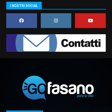
I NOSTRI SOCIAL
Fasanese ferito a colpi di arma
da fuoco
6 Agosto 2026 18:13
1
Carta d’identità: continua il piano
di aperture straordinarie del
Comune di Fasano
6 Agosto 2026 14:16
2
Grazia Neglia, coordinatrice
cittadina di Fratelli d’Italia,
pronta a tornare in Consiglio
comunale
3
6 Agosto 2026 08:00
Cura dei beni comuni e
cittadinanza attiva: online
l’avviso per la gestione
condivisa della Villetta di