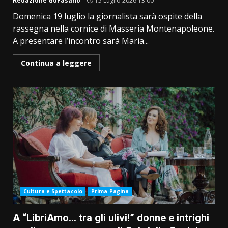
Redazione GoFasano
15 Luglio 2026 13:00
Domenica 19 luglio la giornalista sarà ospite della
rassegna nella cornice di Masseria Montenapoleone.
A presentare l’incontro sarà Maria...
Continua a leggere
Cultura e Spettacolo
Prima Pagina
A “LibriAmo… tra gli ulivi!” donne e intrighi