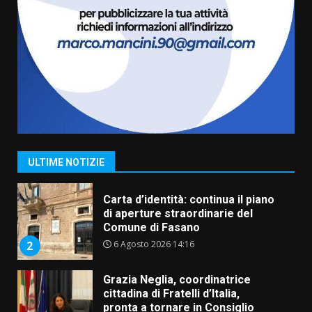
Fasanese ferito a colpi di arma
da fuoco
6 Agosto 2026 18:13
1
Carta d’identità: continua il piano
di aperture straordinarie del
Comune di Fasano
6 Agosto 2026 14:16
2
ULTIME NOTIZIE
Grazia Neglia, coordinatrice
cittadina di Fratelli d’Italia,
pronta a tornare in Consiglio
comunale
3
6 Agosto 2026 08:00
Cura dei beni comuni e
cittadinanza attiva: online
l’avviso per la gestione