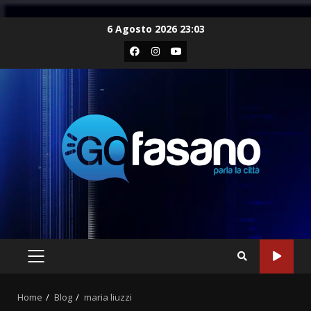
Skip
6 Agosto 2026 23:03
to
Facebook
Instagram
Youtube
content
PRIMARY
MENU
Home
Blog
maria liuzzi