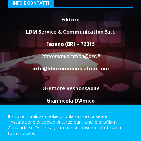
4
Laureto
INFO E CONTATTI
6 Agosto 2026 06:20
Editore
La magia del Minareto e la prima
assoluta de “L’Albergo
LDM Service & Communication S.r.l.
Belvedere. Il rapimento”
6 Agosto 2026 06:15
5
Fasano (BR) – 72015
ldmcommunication@pec.it
info@ldmcommunication.com
Direttore Responsabile
Giannicola D’Amico
Il sito non utilizza cookie profilanti ma consente
Termini e Condizioni
Privacy Policy
l'installazione di cookie di terze parti anche profilanti.
Informazioni Legali
Cliccando su “Accetta”, l'utente acconsente all'utilizzo di
tutti i cookie.
Facebook
Instagram
Youtube