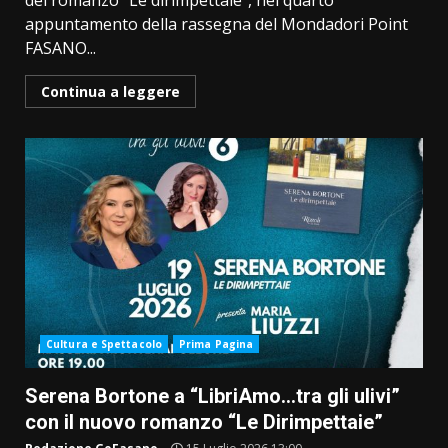
del romanzo “Le dirimpettaie”, nel quarto
appuntamento della rassegna del Mondadori Point
FASANO...
Continua a leggere
Cultura e Spettacolo
Prima Pagina
Serena Bortone a “LibriAmo…tra gli ulivi”
con il nuovo romanzo “Le Dirimpettaie”