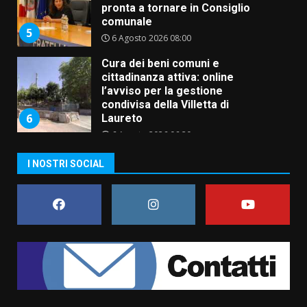
l’avviso per la gestione
condivisa della Villetta di
6
Laureto
6 Agosto 2026 06:20
La magia del Minareto e la prima
assoluta de “L’Albergo
Belvedere. Il rapimento”
6 Agosto 2026 06:15
7
“I Contestatori: Musica di
I NOSTRI SOCIAL
Rivoluzione”: nuovo
appuntamento con “Fasano in
Banda”
1
7 Agosto 2026 06:05
US Fasano, Scianaro: “Profonda
amarezza per esclusione dal
campionato di calcio”
7 Agosto 2026 06:00
2