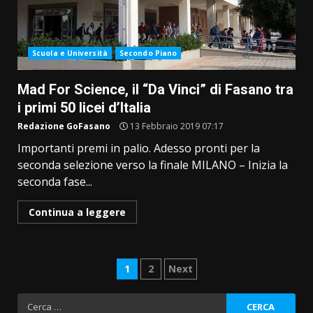
Scuola e Università
Secondo Piano
Mad For Science, il “Da Vinci” di Fasano tra
i primi 50 licei d’Italia
Redazione GoFasano
13 Febbraio 2019 07:17
Importanti premi in palio. Adesso pronti per la
seconda selezione verso la finale MILANO – Inizia la
seconda fase...
Continua a leggere
Paginazione
1
2
Next
degli
Ricerca