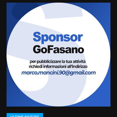
cittadinanza attiva: online
l’avviso per la gestione
condivisa della Villetta di
6
Laureto
6 Agosto 2026 06:20
La magia del Minareto e la prima
assoluta de “L’Albergo
Belvedere. Il rapimento”
6 Agosto 2026 06:15
7
“I Contestatori: Musica di
Rivoluzione”: nuovo
appuntamento con “Fasano in
Banda”
1
7 Agosto 2026 06:05
US Fasano, Scianaro: “Profonda
amarezza per esclusione dal
campionato di calcio”
7 Agosto 2026 06:00
2