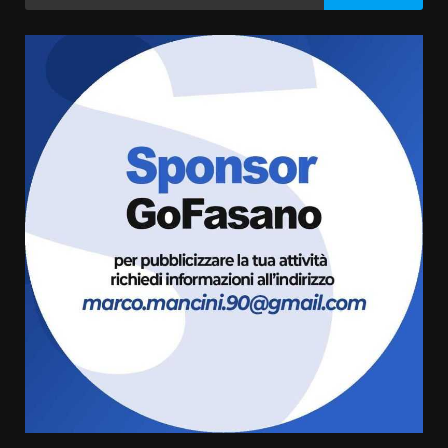
per:
articoli
Fasanese ferito a colpi di arma
da fuoco
6 Agosto 2026 18:13
3
Carta d’identità: continua il piano
di aperture straordinarie del
Comune di Fasano
6 Agosto 2026 14:16
4
Grazia Neglia, coordinatrice
cittadina di Fratelli d’Italia,
pronta a tornare in Consiglio
comunale
5
6 Agosto 2026 08:00
Cura dei beni comuni e