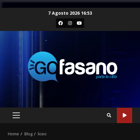
Skip
7 Agosto 2026 16:53
to
Facebook
Instagram
Youtube
content
PRIMARY
MENU
Home
Blog
liceo