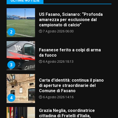
ULTIME NOTIZIE
Fasanese ferito a colpi di arma
da fuoco
6 Agosto 2026 18:13
3
Carta d’identità: continua il piano
di aperture straordinarie del
Comune di Fasano
6 Agosto 2026 14:16
4
Grazia Neglia, coordinatrice
cittadina di Fratelli d’Italia,
pronta a tornare in Consiglio
comunale
5
6 Agosto 2026 08:00
Cura dei beni comuni e
cittadinanza attiva: online