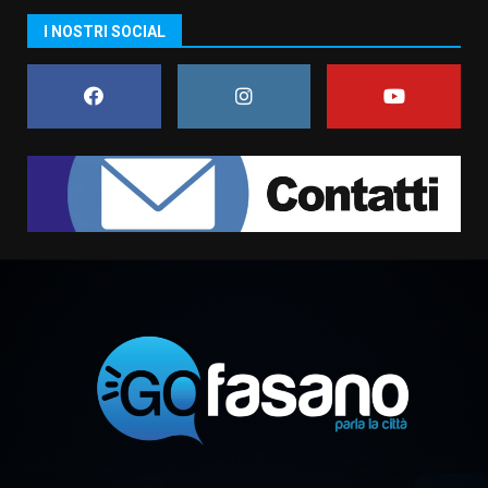
Grazia Neglia, coordinatrice
I NOSTRI SOCIAL
cittadina di Fratelli d’Italia,
pronta a tornare in Consiglio
comunale
7
6 Agosto 2026 08:00
Savelletri in festa, domani sera
grande spettacolo con Uccio De
Santis
8 Agosto 2026 07:30
1
Politiche Giovanili e Mobilità
Sostenibile: premiati gli studenti
universitari del bando “La strada
giusta”
2
8 Agosto 2026 07:15
“I Contestatori: Musica di
Rivoluzione”: nuovo
appuntamento con “Fasano in
Banda”