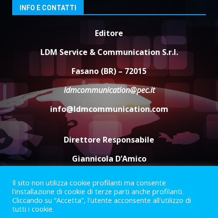
3
INFO E CONTATTI
7 Agosto 2026 06:05
Editore
US Fasano, Scianaro: “Profonda
amarezza per esclusione dal
LDM Service & Communication S.r.l.
campionato di calcio”
7 Agosto 2026 06:00
4
Fasano (BR) – 72015
ldmcommunication@pec.it
Fasanese ferito a colpi di arma
info@ldmcommunication.com
da fuoco
6 Agosto 2026 18:13
5
Direttore Responsabile
Giannicola D’Amico
Il sito non utilizza cookie profilanti ma consente
Termini e Condizioni
Privacy Policy
l'installazione di cookie di terze parti anche profilanti.
Informazioni Legali
Cliccando su “Accetta”, l'utente acconsente all'utilizzo di
tutti i cookie.