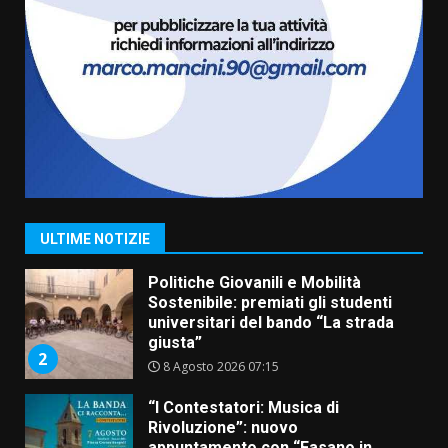
Grazia Neglia, coordinatrice
cittadina di Fratelli d’Italia,
pronta a tornare in Consiglio
comunale
7
6 Agosto 2026 08:00
Savelletri in festa, domani sera
grande spettacolo con Uccio De
Santis
8 Agosto 2026 07:30
1
ULTIME NOTIZIE
Politiche Giovanili e Mobilità
Sostenibile: premiati gli studenti
universitari del bando “La strada
giusta”
2
8 Agosto 2026 07:15
“I Contestatori: Musica di
Rivoluzione”: nuovo
appuntamento con “Fasano in