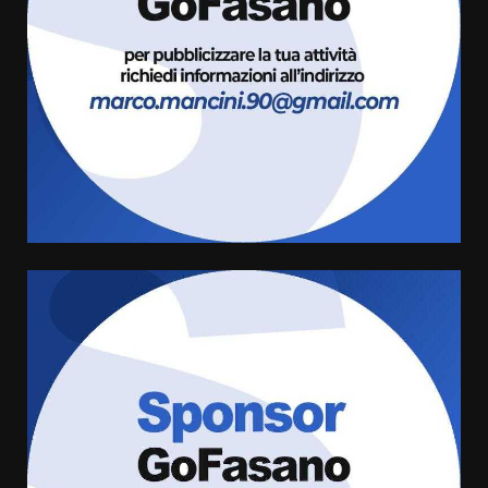
Rivoluzione”: nuovo
appuntamento con “Fasano in
Banda”
3
7 Agosto 2026 06:05
US Fasano, Scianaro: “Profonda
amarezza per esclusione dal
campionato di calcio”
7 Agosto 2026 06:00
4
Fasanese ferito a colpi di arma
da fuoco
6 Agosto 2026 18:13
5
Carta d’identità: continua il piano
di aperture straordinarie del
Comune di Fasano
6 Agosto 2026 14:16
6