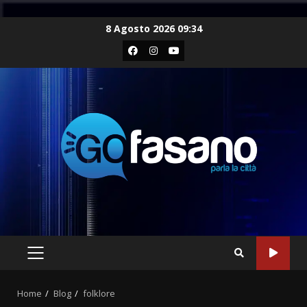
Skip
8 Agosto 2026 09:34
to
Facebook
Instagram
Youtube
content
PRIMARY
MENU
Home
Blog
folklore