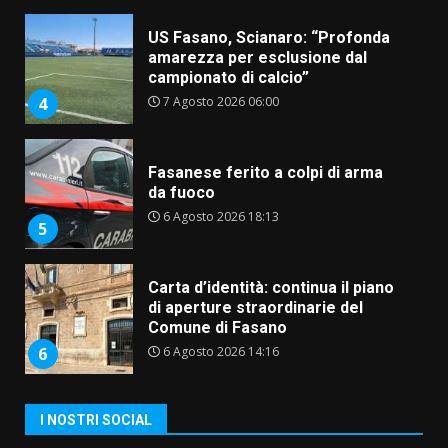
US Fasano, Scianaro: “Profonda
amarezza per esclusione dal
campionato di calcio”
7 Agosto 2026 06:00
4
Fasanese ferito a colpi di arma
da fuoco
6 Agosto 2026 18:13
5
Carta d’identità: continua il piano
di aperture straordinarie del
Comune di Fasano
6 Agosto 2026 14:16
6
Grazia Neglia, coordinatrice
cittadina di Fratelli d’Italia,
pronta a tornare in Consiglio
I NOSTRI SOCIAL
comunale
7