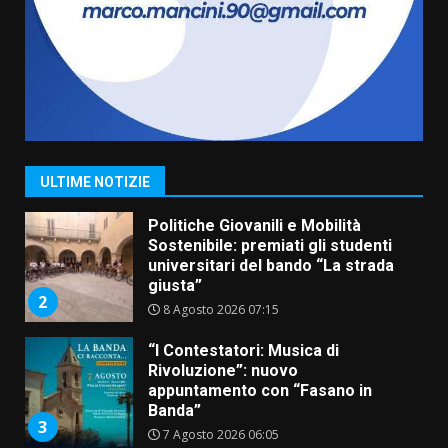
7
6 Agosto 2026 08:00
Savelletri in festa, domani sera
grande spettacolo con Uccio De
Santis
8 Agosto 2026 07:30
1
ULTIME NOTIZIE
Politiche Giovanili e Mobilità
Sostenibile: premiati gli studenti
universitari del bando “La strada
giusta”
2
8 Agosto 2026 07:15
“I Contestatori: Musica di
Rivoluzione”: nuovo
appuntamento con “Fasano in
Banda”
3
7 Agosto 2026 06:05