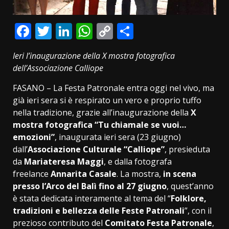
Facebook
Twitter
LinkedIn
WhatsApp
Copy
Condividi
Link
Ieri l’inaugurazione della X mostra fotografica
dell’Associazione Calliope
FASANO – La Festa Patronale entra oggi nel vivo, ma
già ieri sera si è respirato un vero e proprio tuffo
nella tradizione, grazie all’inaugurazione della
X
mostra fotografica “Tu chiamale se vuoi…
emozioni”
, inaugurata ieri sera (23 giugno)
dall’
Associazione Culturale “Calliope”
, presieduta
da
Mariateresa Maggi
, e dalla fotografa
freelance
Annarita Casale
. La mostra,
in scena
presso l’Arco del Balì
fino al 27 giugno
, quest’anno
è stata dedicata interamente al tema del “
Folklore,
tradizioni e bellezza delle Feste Patronali
”, con il
prezioso contributo del
Comitato
Festa
Patronale
,