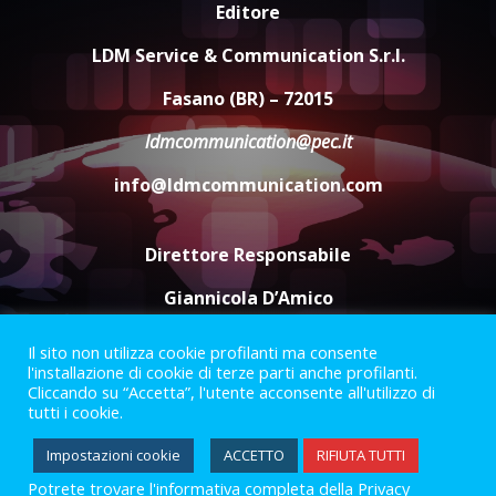
Editore
campionato di calcio”
7 Agosto 2026 06:00
4
LDM Service & Communication S.r.l.
Fasano (BR) – 72015
Fasanese ferito a colpi di arma
ldmcommunication@pec.it
da fuoco
6 Agosto 2026 18:13
info@ldmcommunication.com
5
Direttore Responsabile
Giannicola D’Amico
Il sito non utilizza cookie profilanti ma consente
Termini e Condizioni
Privacy Policy
l'installazione di cookie di terze parti anche profilanti.
Informazioni Legali
Cliccando su “Accetta”, l'utente acconsente all'utilizzo di
tutti i cookie.
Facebook
Instagram
Youtube
Impostazioni cookie
ACCETTO
RIFIUTA TUTTI
Potrete trovare l'informativa completa della Privacy
2023 © Gofasano
|
Powered by
Creativestudio
&
LGC
.