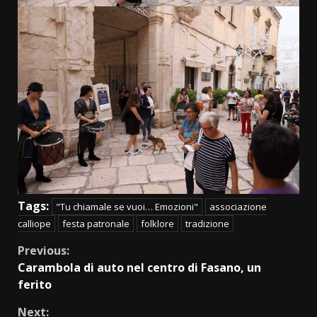
Tags:
"Tu chiamale se vuoi… Emozioni"
associazione
calliope
festa patronale
folklore
tradizione
Continue
Previous:
Carambola di auto nel centro di Fasano, un
Reading
ferito
Next: