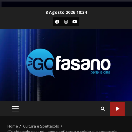
Skip
8 Agosto 2026 10:34
to
Facebook
Instagram
Youtube
content
PRIMARY
MENU
Home
Cultura e Spettacolo
“Tu chiamale se vuoi…emozioni” torna e celebra lo spettacolo