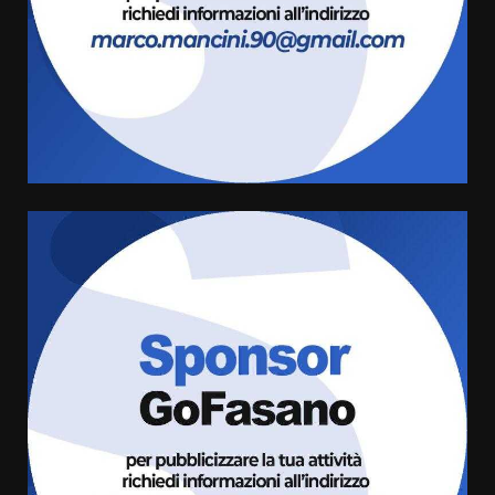
US Fasano, Scianaro: “Profonda
amarezza per esclusione dal
campionato di calcio”
7 Agosto 2026 06:00
4
Fasanese ferito a colpi di arma
da fuoco
6 Agosto 2026 18:13
5
Carta d’identità: continua il piano
di aperture straordinarie del
Comune di Fasano
6 Agosto 2026 14:16
6
Grazia Neglia, coordinatrice
cittadina di Fratelli d’Italia,
pronta a tornare in Consiglio
comunale