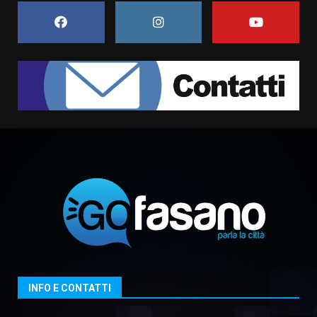
6 Agosto 2026 08:00
Savelletri in festa, domani sera
grande spettacolo con Uccio De
Santis
8 Agosto 2026 07:30
1
Politiche Giovanili e Mobilità
Sostenibile: premiati gli studenti
universitari del bando “La strada
giusta”
2
8 Agosto 2026 07:15
“I Contestatori: Musica di
Rivoluzione”: nuovo
appuntamento con “Fasano in
Banda”
3
7 Agosto 2026 06:05
INFO E CONTATTI
US Fasano, Scianaro: “Profonda
amarezza per esclusione dal