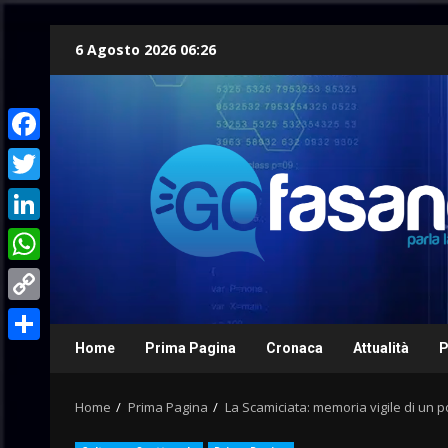
Skip
6 Agosto 2026 06:26
to
content
Facebook
Twitter
LinkedIn
WhatsApp
Copy
Link
Home
Prima Pagina
Cronaca
Attualità
P
Condividi
Home
Prima Pagina
La Scamiciata: memoria vigile di un p