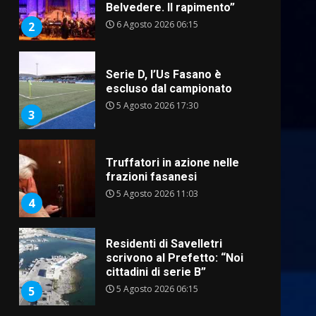
escluso dal campionato
5 Agosto 2026 17:30
3
Truffatori in azione nelle
frazioni fasanesi
5 Agosto 2026 11:03
4
Residenti di Savelletri
scrivono al Prefetto: “Noi
cittadini di serie B”
5 Agosto 2026 06:15
5
A Savelletri torna la Sagra del
Pesce Spada: appuntamento
a sabato 8 agosto
5 Agosto 2026 06:10
6