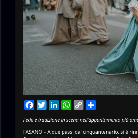
Facebook
Twitter
LinkedIn
WhatsApp
Copy
Condivid
Link
Fede e tradizione in scena nell’appuntamento più ama
FASANO – A due passi dal cinquantenario, si è rinn