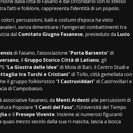
rsone dalla città di Fasano e dal circondario con lo stesso
ra fatti e folklore, rappresenta l’identità di un popolo.
 colori, percussioni, balli e costumi d’epoca ha visto
 cavalieri, senza dimenticare i famigerati combattimenti tra
vizia dal
Comitato
Giugno
Fasanese
, presieduto da
Lucio
ensis
di Fasano, l’associazione “
Porta
Barsento
” di
nversano
, il
Gruppo Storico Città di Latiano
, gli
PS “
La Giostra delle Idee
” di Mola di Bari, il Centro Studi e
ttaglia tra Turchi e Cristiani
” di Tollo, città gemellata con
e il gruppo folkloristico “
I Castruviddari
” di Castrovillari e
incia di Campobasso.
à associative fasanesi, da
Menti
Ardenti
alle percussioni di
ultura Popolare “
I
Canti
del
Faso
”, l’Università del Tempo
lia
e il
Presepe
Vivente
. Insieme ai numerosi figuranti
 quasi mezzo secolo dalla sua ri-nascita, lascia a bocca