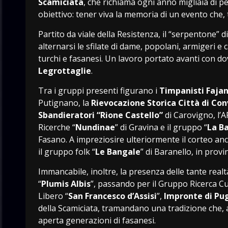
Scamiciata
, che richiama ogni anno migliaia di pe
obiettivo: tener viva la memoria di un evento che, t
Partito da viale della Resistenza, il “serpentone” di
alternarsi le sfilate di dame, popolani, armigeri e
turchi e fasanesi. Un lavoro portato avanti con do
Legrottaglie
.
Tra i gruppi presenti figurano i
Timpanisti
Fajan
Putignano, la
Rievocazione Storica Città di Co
Sbandieratori “Rione Castello”
di Carovigno, l’A
Ricerche “
Nundinae
” di Gravina e il gruppo “
La Ba
Fasano. A impreziosire ulteriormente il corteo anch
il gruppo folk “
Le
Bangale
” di Baranello, in prov
Immancabile, inoltre, la presenza delle tante realt
“
Plumis Albis
”, passando per il Gruppo Ricerca C
Libero “
San
Francesco
d’Assisi
”,
Impronte
di
Pug
della Scamiciata, tramandano una tradizione che, a
aperta generazioni di fasanesi.