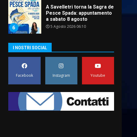
L’abusivismo giornalistico è
un pericolo
3 Agosto 2026 17:22
7
Cura dei beni comuni e
cittadinanza attiva: online
I NOSTRI SOCIAL
l’avviso per la gestione
condivisa della Villetta di
1
Laureto
6 Agosto 2026 06:20
Facebook
Instagram
Youtube
La magia del Minareto e la
prima assoluta de “L’Albergo
Belvedere. Il rapimento”
6 Agosto 2026 06:15
2
-
Serie D, l’Us Fasano è
escluso dal campionato