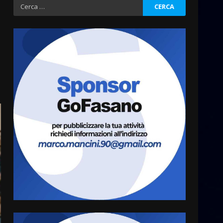
Serie D, l’Us Fasano è
Ricerca
escluso dal campionato
per:
5 Agosto 2026 17:30
3
Truffatori in azione nelle
frazioni fasanesi
5 Agosto 2026 11:03
4
Residenti di Savelletri
scrivono al Prefetto: “Noi
cittadini di serie B”
5 Agosto 2026 06:15
5
A Savelletri torna la Sagra del
Pesce Spada: appuntamento
a sabato 8 agosto
5 Agosto 2026 06:10
6