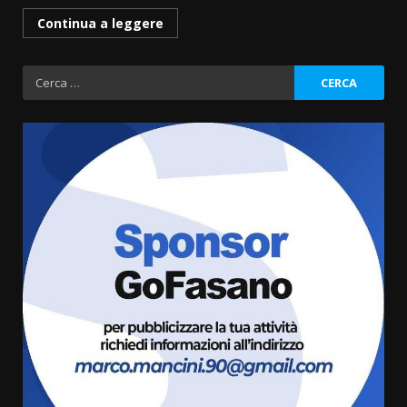
Continua a leggere
Ricerca
per:
Fasanese ferito a colpi di arma
da fuoco
6 Agosto 2026 18:13
3
Carta d’identità: continua il piano
di aperture straordinarie del