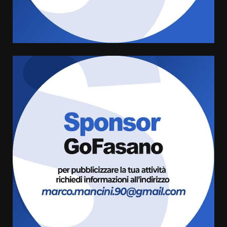
Comune di Fasano
6 Agosto 2026 14:16
4
Grazia Neglia, coordinatrice
cittadina di Fratelli d’Italia,
pronta a tornare in Consiglio
comunale
5
6 Agosto 2026 08:00
Cura dei beni comuni e
cittadinanza attiva: online
l’avviso per la gestione
condivisa della Villetta di
6
Laureto
6 Agosto 2026 06:20
La magia del Minareto e la prima
assoluta de “L’Albergo
Belvedere. Il rapimento”
6 Agosto 2026 06:15
7