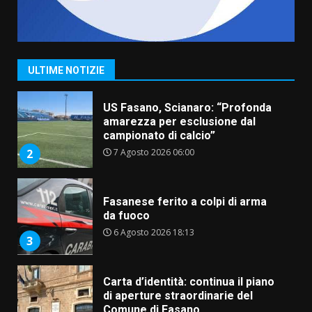
“I Contestatori: Musica di
Rivoluzione”: nuovo
appuntamento con “Fasano in
Banda”
1
ULTIME NOTIZIE
7 Agosto 2026 06:05
US Fasano, Scianaro: “Profonda
amarezza per esclusione dal
campionato di calcio”
7 Agosto 2026 06:00
2
Fasanese ferito a colpi di arma
da fuoco
6 Agosto 2026 18:13
3
Carta d’identità: continua il piano
di aperture straordinarie del
Comune di Fasano