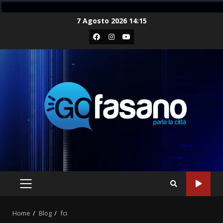
Skip
7 Agosto 2026 14:15
to
Facebook
Instagram
Youtube
content
PRIMARY
MENU
Home
Blog
fci