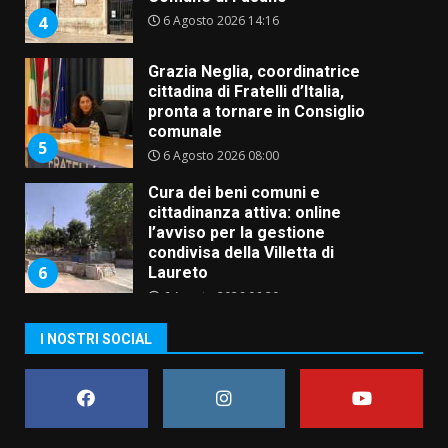
6 Agosto 2026 14:16
4
Grazia Neglia, coordinatrice
cittadina di Fratelli d’Italia,
pronta a tornare in Consiglio
comunale
5
6 Agosto 2026 08:00
Cura dei beni comuni e
cittadinanza attiva: online
l’avviso per la gestione
condivisa della Villetta di
6
Laureto
6 Agosto 2026 06:20
La magia del Minareto e la prima
I NOSTRI SOCIAL
assoluta de “L’Albergo
Belvedere. Il rapimento”
6 Agosto 2026 06:15
7
“I Contestatori: Musica di