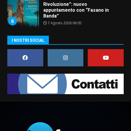
Rivoluzione”: nuovo
appuntamento con “Fasano in
Banda”
6
7 Agosto 2026 06:05
US Fasano, Scianaro: “Profonda
I NOSTRI SOCIAL
amarezza per esclusione dal
campionato di calcio”
7 Agosto 2026 06:00
7
Grande successo per la “Sagra
del Pesce Spada” a Savelletri
9 Agosto 2026 07:32
1
Serie D, l’Us Fasano non molla e
conferma di voler ricorrere per
ottenere l’iscrizione
8 Agosto 2026 19:55
2