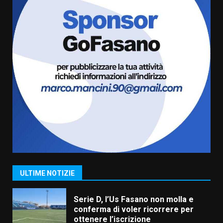
“I Contestatori: Musica di
Rivoluzione”: nuovo
appuntamento con “Fasano in
Banda”
6
7 Agosto 2026 06:05
US Fasano, Scianaro: “Profonda
amarezza per esclusione dal
campionato di calcio”
7 Agosto 2026 06:00
7
Grande successo per la “Sagra
del Pesce Spada” a Savelletri
9 Agosto 2026 07:32
1
ULTIME NOTIZIE
Serie D, l’Us Fasano non molla e
conferma di voler ricorrere per
ottenere l’iscrizione