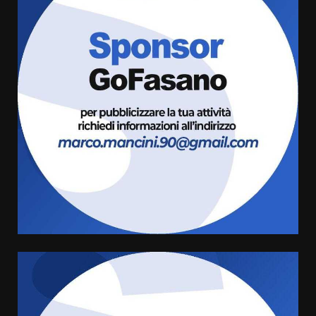
La Banda Città di Fasano apre
ufficialmente la Festa di
Savelletri
8 Agosto 2026 11:00
3
Savelletri in festa, domani sera
grande spettacolo con Uccio De
Santis
8 Agosto 2026 07:30
4
Politiche Giovanili e Mobilità
Sostenibile: premiati gli studenti
universitari del bando “La strada
giusta”
5
8 Agosto 2026 07:15