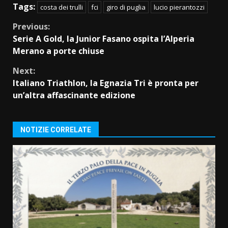
Tags:
costa dei trulli
fci
giro di puglia
lucio pierantozzi
Continue
Previous:
Serie A Gold, la Junior Fasano ospita l’Alperia
Reading
Merano a porte chiuse
Next:
Italiano Triathlon, la Egnazia Tri è pronta per
un’altra affascinante edizione
NOTIZIE CORRELATE