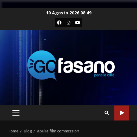
Skip
10 Agosto 2026 08:49
to
Facebook
Instagram
Youtube
content
PRIMARY
MENU
Home
Blog
apulia film commission