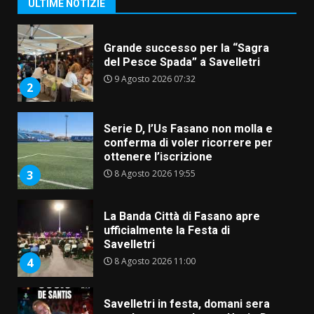
ULTIME NOTIZIE
9 Agosto 2026 07:32
2
Serie D, l’Us Fasano non molla e
conferma di voler ricorrere per
ottenere l’iscrizione
8 Agosto 2026 19:55
3
La Banda Città di Fasano apre
ufficialmente la Festa di
Savelletri
8 Agosto 2026 11:00
4
Savelletri in festa, domani sera
grande spettacolo con Uccio De
Santis
8 Agosto 2026 07:30
5
Politiche Giovanili e Mobilità