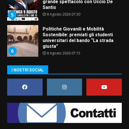
Sostenibile: premiati gli studenti
universitari del bando “La strada
giusta”
6
8 Agosto 2026 07:15
“I Contestatori: Musica di
Rivoluzione”: nuovo
appuntamento con “Fasano in
Banda”
7
7 Agosto 2026 06:05
I NOSTRI SOCIAL
TARI, Scianaro: “Uniti per una
proposta concreta di
abbattimento per i cittadini
fasanesi”
1
10 Agosto 2026 06:05
Grande successo per la “Sagra
del Pesce Spada” a Savelletri
9 Agosto 2026 07:32