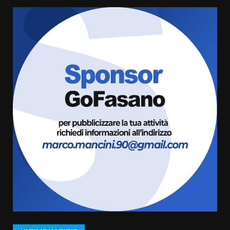
Politiche Giovanili e Mobilità
Sostenibile: premiati gli studenti
universitari del bando “La strada
giusta”
6
8 Agosto 2026 07:15
“I Contestatori: Musica di
Rivoluzione”: nuovo
appuntamento con “Fasano in
Banda”
7
7 Agosto 2026 06:05
TARI, Scianaro: “Uniti per una
proposta concreta di
abbattimento per i cittadini
fasanesi”
1
10 Agosto 2026 06:05
Grande successo per la “Sagra
del Pesce Spada” a Savelletri