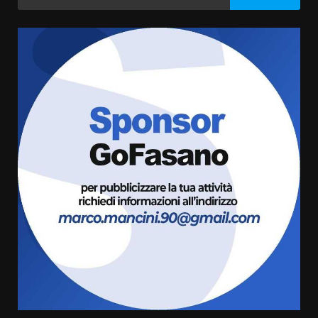
per:
Serie D, l’Us Fasano non molla e
conferma di voler ricorrere per
ottenere l’iscrizione
8 Agosto 2026 19:55
3
La Banda Città di Fasano apre
ufficialmente la Festa di
Savelletri
8 Agosto 2026 11:00
4
Savelletri in festa, domani sera
grande spettacolo con Uccio De
Santis
8 Agosto 2026 07:30
5