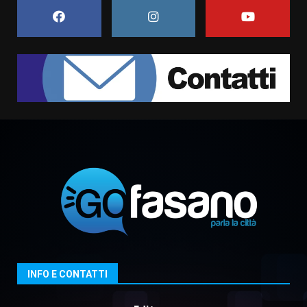
5 Agosto 2026 06:15
7
Carta d’identità: continua il piano
di aperture straordinarie del
Comune di Fasano
6 Agosto 2026 14:16
1
Grazia Neglia, coordinatrice
cittadina di Fratelli d’Italia,
pronta a tornare in Consiglio
comunale
2
6 Agosto 2026 08:00
Cura dei beni comuni e
cittadinanza attiva: online
l’avviso per la gestione
condivisa della Villetta di
3
Laureto
INFO E CONTATTI
6 Agosto 2026 06:20