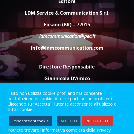
Editore
La magia del Minareto e la prima
assoluta de “L’Albergo
LDM Service & Communication S.r.l.
Belvedere. Il rapimento”
6 Agosto 2026 06:15
4
Fasano (BR) – 72015
ldmcommunication@pec.it
Serie D, l’Us Fasano è escluso
info@ldmcommunication.com
dal campionato
5 Agosto 2026 17:30
5
Direttore Responsabile
Giannicola D’Amico
Il sito non utilizza cookie profilanti ma consente
Termini e Condizioni
Privacy Policy
l'installazione di cookie di terze parti anche profilanti.
Informazioni Legali
Cliccando su “Accetta”, l'utente acconsente all'utilizzo di
tutti i cookie.
Facebook
Instagram
Youtube
Impostazioni cookie
ACCETTO
RIFIUTA TUTTI
Potrete trovare l'informativa completa della Privacy
2023 © Gofasano
|
Powered by
Creativestudio
&
LGC
.