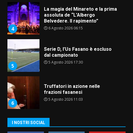
La magia del Minareto e la prima
assoluta de “L’Albergo
Belvedere. Il rapimento”
6 Agosto 2026 06:15
4
Serie D, l’Us Fasano è escluso
dal campionato
5 Agosto 2026 17:30
5
Truffatori in azione nelle
frazioni fasanesi
5 Agosto 2026 11:03
6
Residenti di Savelletri scrivono
I NOSTRI SOCIAL
al Prefetto: “Noi cittadini di
serie B”