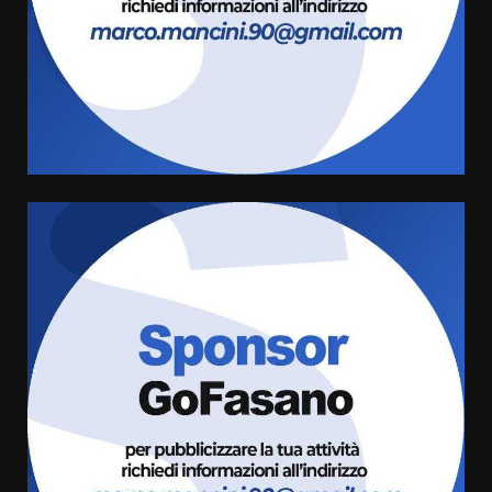
6 Agosto 2026 06:20
La magia del Minareto e la prima
assoluta de “L’Albergo
Belvedere. Il rapimento”
6 Agosto 2026 06:15
4
Serie D, l’Us Fasano è escluso
dal campionato
5 Agosto 2026 17:30
5
Truffatori in azione nelle
frazioni fasanesi
5 Agosto 2026 11:03
6
Residenti di Savelletri scrivono
al Prefetto: “Noi cittadini di