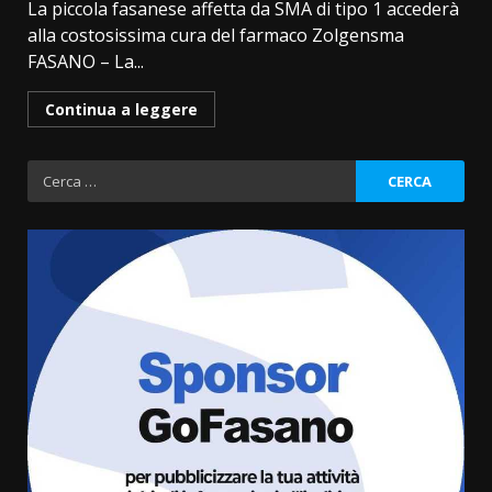
La piccola fasanese affetta da SMA di tipo 1 accederà
alla costosissima cura del farmaco Zolgensma
FASANO – La...
Continua a leggere
Ricerca
per:
Cura dei beni comuni e
cittadinanza attiva: online
l’avviso per la gestione
condivisa della Villetta di
3
Laureto