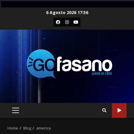
Skip
6 Agosto 2026 17:56
to
Facebook
Instagram
Youtube
content
PRIMARY
MENU
Home
Blog
america