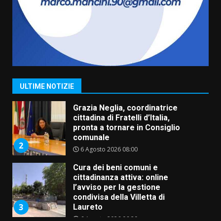
serie B”
5 Agosto 2026 06:15
7
Carta d’identità: continua il piano
di aperture straordinarie del
Comune di Fasano
6 Agosto 2026 14:16
1
ULTIME NOTIZIE
Grazia Neglia, coordinatrice
cittadina di Fratelli d’Italia,
pronta a tornare in Consiglio
comunale
2
6 Agosto 2026 08:00
Cura dei beni comuni e
cittadinanza attiva: online
l’avviso per la gestione
condivisa della Villetta di
3
Laureto
6 Agosto 2026 06:20