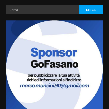
Ricerca
per:
“I Contestatori: Musica di
Rivoluzione”: nuovo
appuntamento con “Fasano in
Banda”
3
7 Agosto 2026 06:05
US Fasano, Scianaro: “Profonda
amarezza per esclusione dal
campionato di calcio”
7 Agosto 2026 06:00
4