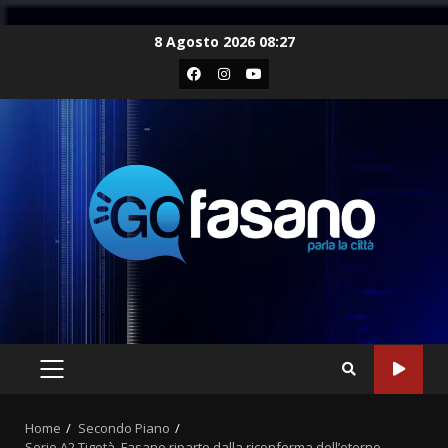
Skip
8 Agosto 2026 08:27
to
Facebook
Instagram
Youtube
content
PRIMARY
MENU
Home
Secondo Piano
Serie A2 Tigotà, Fasano riparte dalla riconferma dell’eterno