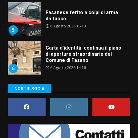
Fasanese ferito a colpi di arma
da fuoco
6 Agosto 2026 18:13
5
Carta d’identità: continua il piano
di aperture straordinarie del
Comune di Fasano
6 Agosto 2026 14:16
6
Grazia Neglia, coordinatrice
I NOSTRI SOCIAL
cittadina di Fratelli d’Italia,
pronta a tornare in Consiglio
comunale
7
6 Agosto 2026 08:00
Savelletri in festa, domani sera
grande spettacolo con Uccio De
Santis