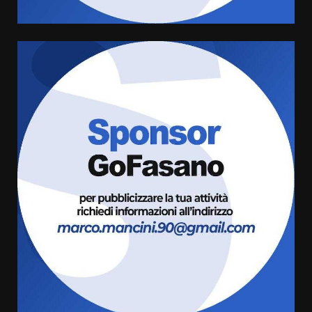
Fasanese ferito a colpi di arma
da fuoco
6 Agosto 2026 18:13
5
Carta d’identità: continua il piano
di aperture straordinarie del
Comune di Fasano
6 Agosto 2026 14:16
6
Grazia Neglia, coordinatrice
cittadina di Fratelli d’Italia,
pronta a tornare in Consiglio
comunale
7
6 Agosto 2026 08:00
Savelletri in festa, domani sera
grande spettacolo con Uccio De