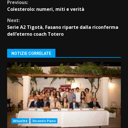
Continue
Previous:
Colesterolo: numeri, miti e verità
Reading
Next:
Serie A2 Tigotà, Fasano riparte dalla riconferma
dell’eterno coach Totero
NOTIZIE CORRELATE
Attualità
Secondo Piano