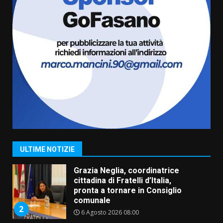
frazioni fasanesi
5 Agosto 2026 11:03
6
Residenti di Savelletri scrivono
al Prefetto: “Noi cittadini di
serie B”
5 Agosto 2026 06:15
7
Carta d’identità: continua il piano
di aperture straordinarie del
Comune di Fasano
6 Agosto 2026 14:16
1
ULTIME NOTIZIE
Grazia Neglia, coordinatrice
cittadina di Fratelli d’Italia,
pronta a tornare in Consiglio
comunale
2
6 Agosto 2026 08:00