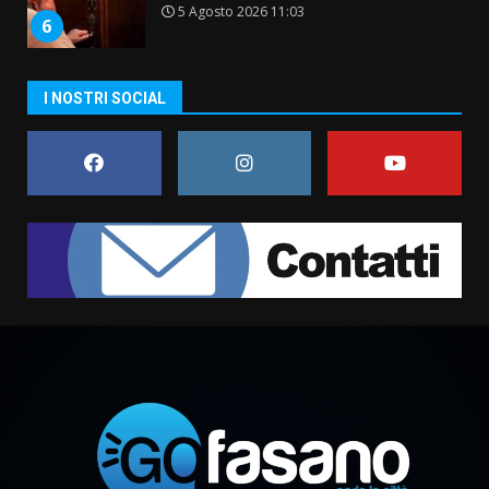
5 Agosto 2026 11:03
6
Residenti di Savelletri scrivono
I NOSTRI SOCIAL
al Prefetto: “Noi cittadini di
serie B”
5 Agosto 2026 06:15
7
Carta d’identità: continua il piano
di aperture straordinarie del
Comune di Fasano
6 Agosto 2026 14:16
1
Grazia Neglia, coordinatrice
cittadina di Fratelli d’Italia,
pronta a tornare in Consiglio
comunale
2
6 Agosto 2026 08:00
Cura dei beni comuni e