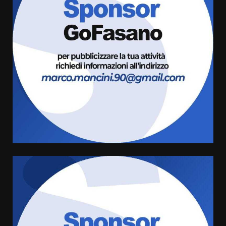
Cura dei beni comuni e
cittadinanza attiva: online
l’avviso per la gestione
condivisa della Villetta di
3
Laureto
6 Agosto 2026 06:20
La magia del Minareto e la prima
assoluta de “L’Albergo
Belvedere. Il rapimento”
6 Agosto 2026 06:15
4
Serie D, l’Us Fasano è escluso
dal campionato
5 Agosto 2026 17:30
5
Truffatori in azione nelle