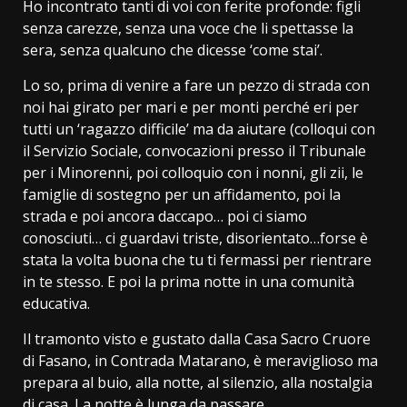
Ho incontrato tanti di voi con ferite profonde: figli
senza carezze, senza una voce che li spettasse la
sera, senza qualcuno che dicesse ‘come stai’.
Lo so, prima di venire a fare un pezzo di strada con
noi hai girato per mari e per monti perché eri per
tutti un ‘ragazzo difficile’ ma da aiutare (colloqui con
il Servizio Sociale, convocazioni presso il Tribunale
per i Minorenni, poi colloquio con i nonni, gli zii, le
famiglie di sostegno per un affidamento, poi la
strada e poi ancora daccapo… poi ci siamo
conosciuti… ci guardavi triste, disorientato…forse è
stata la volta buona che tu ti fermassi per rientrare
in te stesso. E poi la prima notte in una comunità
educativa.
Il tramonto visto e gustato dalla Casa Sacro Cruore
di Fasano, in Contrada Matarano, è meraviglioso ma
prepara al buio, alla notte, al silenzio, alla nostalgia
di casa. La notte è lunga da passare.